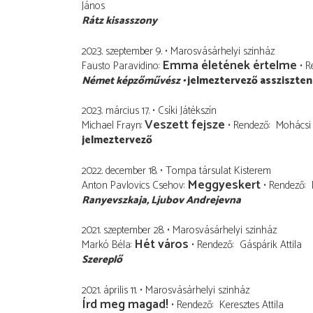
János
Rátz kisasszony
2023. szeptember 9.
Marosvásárhelyi szinház
Emma életének értelme
Fausto Paravidino
R
Német képzőművész
jelmeztervező assziszten
2023. március 17.
Csíki Játékszín
Veszett fejsze
Michael Frayn
Rendező
Mohácsi
jelmeztervező
2022. december 18.
Tompa társulat Kisterem
Meggyeskert
Anton Pavlovics Csehov
Rendező
Ranyevszkaja, Ljubov Andrejevna
2021. szeptember 28.
Marosvásárhelyi szinház
Hét város
Markó Béla
Rendező
Gáspárik Attila
Szereplő
2021. április 11.
Marosvásárhelyi szinház
Írd meg magad!
Rendező
Keresztes Attila