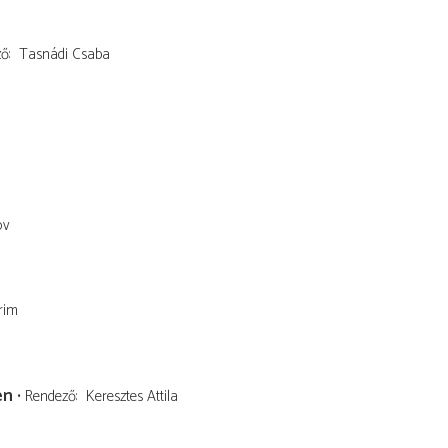
ző
Tasnádi Csaba
ov
rim
en
Rendező
Keresztes Attila