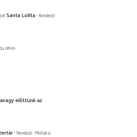
Santa Lolita
cel
Rendező
du Afrim
avagy előttünk az
zertár
Rendező
Mohácsi