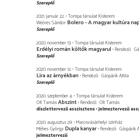
Szereplő
2021. január 22.
Tompa társulat Kisterem
Bolero - A magyar kultúra nap
Weöres Sándor
Szereplő
2020. november 13.
Tompa társulat Kisterem
Erdélyi román költők magyarul
Rendező
Gá
Szereplő
2020. november 12.
Tompa társulat Kisterem
Líra az árnyékban
Rendező
Gáspárik Attila
Szereplő
2020. szeptember 4.
Tompa társulat Kisterem
Abszint
Olt Tamás
Rendező
Olt Tamás
díszlettervező asszisztens
jelmeztervező ass
2020. augusztus 29.
Marosvásárhelyi szinház
Dupla kanyar
Méhes György
Rendező
Gáspárik A
jelmeztervező