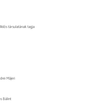
klós társulatának tagja
drei Măjeri
s Bálint