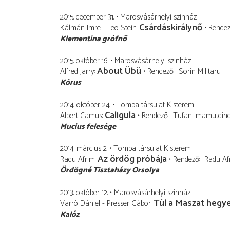
2015. december 31.
Marosvásárhelyi szinház
Csárdáskirálynő
Kálmán Imre - Leo Stein
Rende
Klementina grófnő
2015. október 16.
Marosvásárhelyi szinház
About Übü
Alfred Jarry
Rendező
Sorin Militaru
Kórus
2014. október 24.
Tompa társulat Kisterem
Caligula
Albert Camus
Rendező
Tufan Imamutdin
Mucius felesége
2014. március 2.
Tompa társulat Kisterem
Az ördög próbája
Radu Afrim
Rendező
Radu Af
Ördögné Tisztaházy Orsolya
2013. október 12.
Marosvásárhelyi szinház
Túl a Maszat hegy
Varró Dániel - Presser Gábor
Kalóz