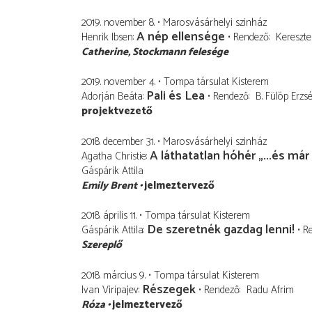
2019. november 8.
Marosvásárhelyi szinház
A nép ellensége
Henrik Ibsen
Rendező
Keresztes
Catherine
Stockmann felesége
2019. november 4.
Tompa társulat Kisterem
Pali és Lea
Adorján Beáta
Rendező
B. Fülöp Erzs
projektvezető
2018. december 31.
Marosvásárhelyi szinház
A láthatatlan hóhér „...és már
Agatha Christie
Gáspárik Attila
Emily Brent
jelmeztervező
2018. április 11.
Tompa társulat Kisterem
De szeretnék gazdag lenni!
Gáspárik Attila
R
Szereplő
2018. március 9.
Tompa társulat Kisterem
Részegek
Ivan Viripajev
Rendező
Radu Afrim
Róza
jelmeztervező