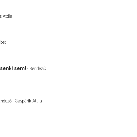
 Attila
ébet
 senki sem!
Rendező
endező
Gáspárik Attila