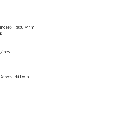
endező
Radu Afrim
s
 János
Dobrovszki Dóra