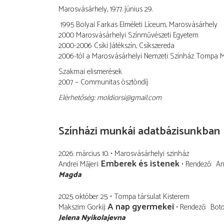
Marosvásárhely, 1977. június 29.
1995 Bolyai Farkas Elméleti Líceum, Marosvásárhely
2000 Marosvásárhelyi Színművészeti Egyetem
2000-2006 Csíki Játékszín, Csíkszereda
2006-tól a Marosvásárhelyi Nemzeti Színház Tompa Mi
Szakmai elismerések
2007 – Communitas ösztöndíj
Elérhetőség: moldiorsi@gmail.com
Színházi munkái adatbázisunkban
2026. március 10.
Marosvásárhelyi szinház
Emberek és istenek
Andrei Măjeri
Rendező
An
Magda
2025. október 25.
Tompa társulat Kisterem
A nap gyermekei
Makszim Gorkij
Rendező
Boto
Jelena Nyikolajevna