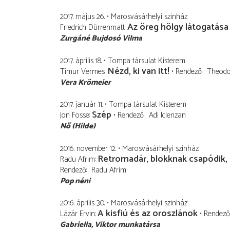
2017. május 26.
Marosvásárhelyi szinház
Az öreg hölgy látogatása
Friedrich Dürrenmatt
Zurgáné Bujdosó Vilma
2017. április 18.
Tompa társulat Kisterem
Nézd, ki van itt!
Timur Vermes
Rendező
Theodor
Vera Krömeier
2017. január 11.
Tompa társulat Kisterem
Szép
Jon Fosse
Rendező
Adi Iclenzan
Nő (Hilde)
2016. november 12.
Marosvásárhelyi szinház
Retromadár, blokknak csapódik, 
Radu Afrim
Rendező
Radu Afrim
Pop néni
2016. április 30.
Marosvásárhelyi szinház
A kisfiú és az oroszlánok
Lázár Ervin
Rendező
Gabriella
Viktor munkatársa