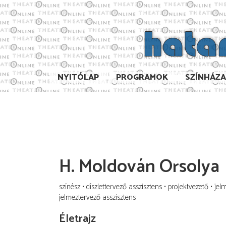
NYITÓLAP
PROGRAMOK
SZÍNHÁZ
H. Moldován Orsolya
színész
díszlettervező asszisztens
projektvezető
jel
jelmeztervező asszisztens
Életrajz