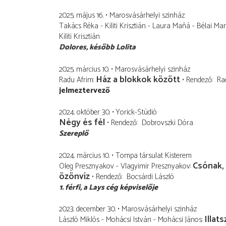
2025. május 16.
Marosvásárhelyi szinház
Takács Réka - Kiliti Krisztián - Laura Mañá - Bélai Mar
Kiliti Krisztián
Dolores
később Lolita
2025. március 10.
Marosvásárhelyi szinház
Ház a blokkok között
Radu Afrim
Rendező
Ra
jelmeztervező
2024. október 30.
Yorick-Stúdió
Négy és fél
Rendező
Dobrovszki Dóra
Szereplő
2024. március 10.
Tompa társulat Kisterem
Csónak, 
Oleg Presznyakov - Vlagyimir Presznyakov
özönvíz
Rendező
Bocsárdi László
1. férfi
a Lays cég képviselője
2023. december 30.
Marosvásárhelyi szinház
Illats
László Miklós - Mohácsi István - Mohácsi János