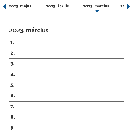
2023. május
2023. április
2023. március
2023. 
2023. március
1
2
3
4
5
6
7
8
9