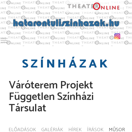
Toggle main menu visibility
SZÍNHÁZAK
Váróterem Projekt
Független Színházi
Társulat
ELŐADÁSOK
GALÉRIÁK
HÍREK
ÍRÁSOK
MŰSOR