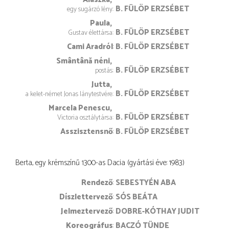
B. FÜLÖP ERZSÉBET
egy sugárzó lény
Paula
B. FÜLÖP ERZSÉBET
Gustav élettársa
Cami Aradról
B. FÜLÖP ERZSÉBET
Smântână néni
B. FÜLÖP ERZSÉBET
postás
Jutta
B. FÜLÖP ERZSÉBET
a kelet-német Jonas lánytestvére
Marcela Penescu
B. FÜLÖP ERZSÉBET
Victoria osztálytársa
Asszisztensnő
B. FÜLÖP ERZSÉBET
Berta, egy krémszínű 1300-as Dacia (gyártási éve: 1983)
rendező
SEBESTYÉN ABA
díszlettervező
SÓS BEÁTA
jelmeztervező
DOBRE-KÓTHAY JUDIT
koreográfus
BACZÓ TÜNDE