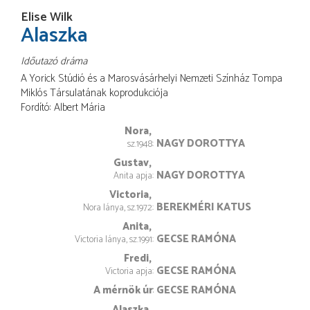
Elise Wilk
Alaszka
Időutazó dráma
A Yorick Stúdió és a Marosvásárhelyi Nemzeti Színház Tompa
Miklós Társulatának koprodukciója
Fordító
Albert Mária
Nora
NAGY DOROTTYA
sz.1948
Gustav
NAGY DOROTTYA
Anita apja
Victoria
BEREKMÉRI KATUS
Nora lánya, sz.1972
Anita
GECSE RAMÓNA
Victoria lánya, sz.1991
Fredi
GECSE RAMÓNA
Victoria apja
A mérnök úr
GECSE RAMÓNA
Alaszka