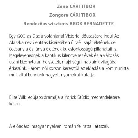
zene
CÁRI TIBOR
zongora
CÁRI TIBOR
rendezőasszisztens
BROK BERNADETTE
Egy 1300-as Dacia volánjánál Victoria időutazásra indul. Az
Alaszka nevű entitás kíséretében újraéli saját életének, de
édesanyja és lánya életének kulcsfontosságú pillanatait is.
Megelevenednek a kaotikus kilencvenes évek és a változás
utáni bizonytalan helyzetek, majd végül napjaink világába
érkezünk. Három női sorson keresztül az előadás a kommunista
múlt által bennünk hagyott nyomokat kutatja.
Elise Wilk legújabb drámája a Yorick Stúdió megrendelésére
készült.
A előadást magyar nyelven, román felirattal játsszák.