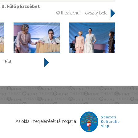
, B. Fülöp Erzsébet
© theater.hu - Ilovszky Béla
1/51
Az oldal megjelenését támogatja: