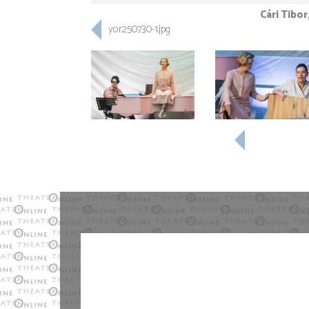
Cári Tibor
yor250730-1.jpg