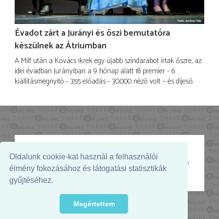
Évadot zárt a Jurányi és őszi bemutatóra
készülnek az Átriumban
A Milf után a Kovács ikrek egy újabb színdarabot írtak őszre, az
idei évadban Jurányiban a 9 hónap alatt 18 premier - 6
kiállításmegnyitó - 355 előadás - 30.000 néző volt – és díjeső.
Oldalunk cookie-kat használ a felhasználói
Az oldal megjelenését támogatja:
élmény fokozásához és látogatási statisztikák
gyűjtéséhez.
Megértettem
© 2026. - THEATER Online -
theater.hu