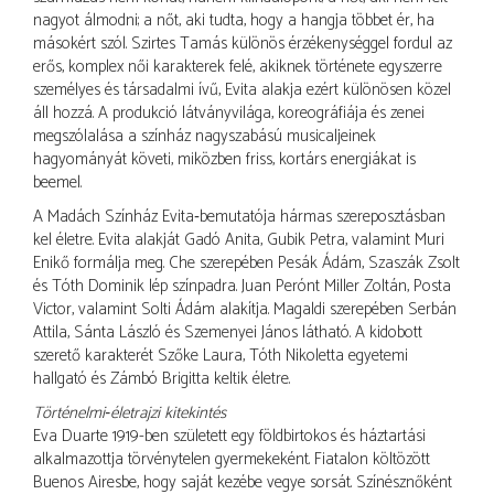
nagyot álmodni; a nőt, aki tudta, hogy a hangja többet ér, ha
másokért szól. Szirtes Tamás különös érzékenységgel fordul az
erős, komplex női karakterek felé, akiknek története egyszerre
személyes és társadalmi ívű, Evita alakja ezért különösen közel
áll hozzá. A produkció látványvilága, koreográfiája és zenei
megszólalása a színház nagyszabású musicaljeinek
hagyományát követi, miközben friss, kortárs energiákat is
beemel.
A Madách Színház Evita‑bemutatója hármas szereposztásban
kel életre. Evita alakját Gadó Anita, Gubik Petra, valamint Muri
Enikő formálja meg. Che szerepében Pesák Ádám, Szaszák Zsolt
és Tóth Dominik lép színpadra. Juan Perónt Miller Zoltán, Posta
Victor, valamint Solti Ádám alakítja. Magaldi szerepében Serbán
Attila, Sánta László és Szemenyei János látható. A kidobott
szerető karakterét Szőke Laura, Tóth Nikoletta egyetemi
hallgató és Zámbó Brigitta keltik életre.
Történelmi‑életrajzi kitekintés
Eva Duarte 1919-ben született egy földbirtokos és háztartási
alkalmazottja törvénytelen gyermekeként. Fiatalon költözött
Buenos Airesbe, hogy saját kezébe vegye sorsát. Színésznőként