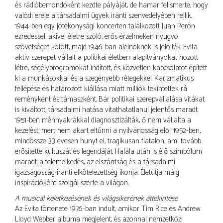
és rádióbemondóként kezdte pályáját, de hamar felismerte, hogy
valódi ereje a társadalmi ügyek iránti szenvedélyében rejlik.
1944-ben egy jótékonysági koncerten találkozott Juan Perón
ezredessel, akivel életre szóló, erős érzelmeken nyugvó
szövetséget kötött, majd 1946-ban alelnöknek is jelölték. Evita
aktív szerepet vállalt a politikai életben: alapítványokat hozott
létre, segélyprogramokat indított, és közvetlen kapcsolatot épített
ki a munkásokkal és a szegényebb rétegekkel. Karizmatikus
fellépése és határozott kiállása miatt milliók tekintettek rá
reményként és támaszként. Bár politikai szerepvállalása vitákat
is kiváltott, társadalmi hatása vitathatatlanul jelentős maradt.
1951-ben méhnyakrákkal diagnosztizálták, ő nem vállalta a
kezelést, mert nem akart eltűnni a nyilvánosság elől. 1952-ben,
mindössze 33 évesen hunyt el, tragikusan fiatalon, ami tovább
erősítette kultuszát és legendáját. Halála után is élő szimbólum
maradt: a felemelkedés, az elszántság és a társadalmi
igazságosság iránti elkötelezettség ikonja. Életútja máig
inspirációként szolgál szerte a világon.
A musical keletkezésének és világsikerének áttekintése
Az Evita története 1976-ban indult, amikor Tim Rice és Andrew
Lloyd Webber albuma megjelent, és azonnal nemzetközi