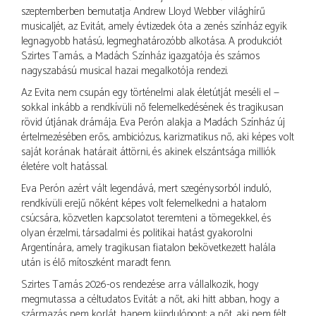
szeptemberben bemutatja Andrew Lloyd Webber világhírű
musicaljét, az Evitát, amely évtizedek óta a zenés színház egyik
legnagyobb hatású, legmeghatározóbb alkotása. A produkciót
Szirtes Tamás, a Madách Színház igazgatója és számos
nagyszabású musical hazai megalkotója rendezi.
Az Evita nem csupán egy történelmi alak életútját meséli el —
sokkal inkább a rendkívüli nő felemelkedésének és tragikusan
rövid útjának drámája. Eva Perón alakja a Madách Színház új
értelmezésében erős, ambiciózus, karizmatikus nő, aki képes volt
saját korának határait áttörni, és akinek elszántsága milliók
életére volt hatással.
Eva Perón azért vált legendává, mert szegénysorból induló,
rendkívüli erejű nőként képes volt felemelkedni a hatalom
csúcsára, közvetlen kapcsolatot teremteni a tömegekkel, és
olyan érzelmi, társadalmi és politikai hatást gyakorolni
Argentínára, amely tragikusan fiatalon bekövetkezett halála
után is élő mítoszként maradt fenn.
Szirtes Tamás 2026-os rendezése arra vállalkozik, hogy
megmutassa a céltudatos Evitát: a nőt, aki hitt abban, hogy a
származás nem korlát, hanem kiindulópont; a nőt, aki nem félt