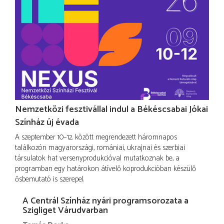
Nemzetközi fesztivállal indul a Békéscsabai Jókai
Színház új évada
A szeptember 10–12. között megrendezett háromnapos
találkozón magyarországi, romániai, ukrajnai és szerbiai
társulatok hat versenyprodukcióval mutatkoznak be, a
programban egy határokon átívelő koprodukcióban készülő
ősbemutató is szerepel.
A Centrál Színház nyári programsorozata a
Szigliget Várudvarban