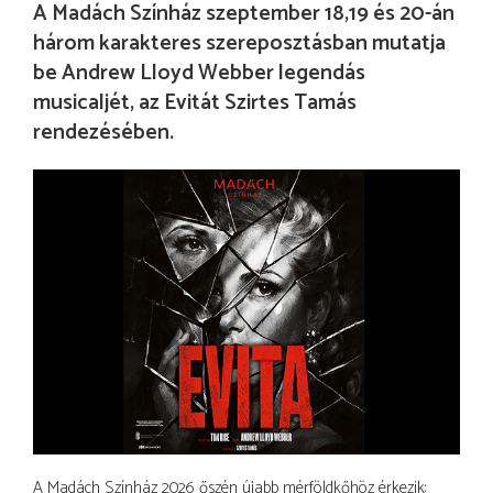
A Madách Színház szeptember 18,19 és 20-án
három karakteres szereposztásban mutatja
be Andrew Lloyd Webber legendás
musicaljét, az Evitát Szirtes Tamás
rendezésében.
A Madách Színház 2026 őszén újabb mérföldkőhöz érkezik: