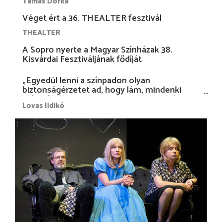
Tamás Dorka
Véget ért a 36. THEALTER fesztivál
THEALTER
A Sopro nyerte a Magyar Színházak 38.
Kisvárdai Fesztiváljának fődíját
„Egyedül lenni a színpadon olyan
biztonságérzetet ad, hogy lám, mindenki
más nélkül is megvagyok magammal…”
Lovas Ildikó