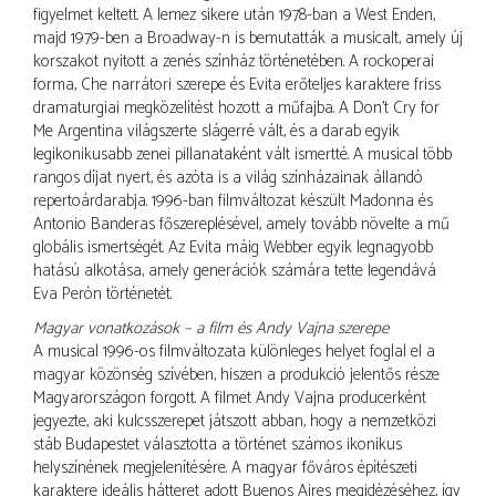
figyelmet keltett. A lemez sikere után 1978-ban a West Enden,
majd 1979-ben a Broadway-n is bemutatták a musicalt, amely új
korszakot nyitott a zenés színház történetében. A rockoperai
forma, Che narrátori szerepe és Evita erőteljes karaktere friss
dramaturgiai megközelítést hozott a műfajba. A Don’t Cry for
Me Argentina világszerte slágerré vált, és a darab egyik
legikonikusabb zenei pillanataként vált ismertté. A musical több
rangos díjat nyert, és azóta is a világ színházainak állandó
repertoárdarabja. 1996-ban filmváltozat készült Madonna és
Antonio Banderas főszereplésével, amely tovább növelte a mű
globális ismertségét. Az Evita máig Webber egyik legnagyobb
hatású alkotása, amely generációk számára tette legendává
Eva Perón történetét.
Magyar vonatkozások – a film és Andy Vajna szerepe
A musical 1996-os filmváltozata különleges helyet foglal el a
magyar közönség szívében, hiszen a produkció jelentős része
Magyarországon forgott. A filmet Andy Vajna producerként
jegyezte, aki kulcsszerepet játszott abban, hogy a nemzetközi
stáb Budapestet választotta a történet számos ikonikus
helyszínének megjelenítésére. A magyar főváros építészeti
karaktere ideális hátteret adott Buenos Aires megidézéséhez, így