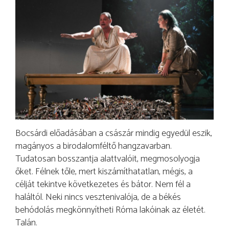
Bocsárdi előadásában a császár mindig egyedül eszik,
magányos a birodalomféltő hangzavarban.
Tudatosan bosszantja alattvalóit, megmosolyogja
őket. Félnek tőle, mert kiszámíthatatlan, mégis, a
célját tekintve következetes és bátor. Nem fél a
haláltól. Neki nincs vesztenivalója, de a békés
behódolás megkönnyítheti Róma lakóinak az életét.
Talán.