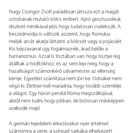
Nagy Csongor Zsolt parádésan játssza ezt a magát
ostobának mutató bölcs embert. Apró gesztusokkal,
diszkrét mimikával jelzi, hogy tudatosan cselekszik. A
beszédmódja is változik aszerint, hogy Romulus
melyik arcát akarja láttatni: a bölcsét vagy a pojácáét.
Kis képzavarral úgy fogalmaznék, árad belőle a
humanizmus. Azzal is tisztában van, hogy tisztjei rég
átálltak a hódítókhoz, és az sem lepi meg, hogy a
hazafiságot számonkérő udvarmester az ellenség
kémje. Egyetlen számítása nem jön be: Odoaker nem
végzi ki. Életben kell maradnia, hogy tovább szemlélje
a világot. Egy húron pendül Róma megszállójával,
akiről nem tudni, hogy jobban, de biztosan másképpen
uralkodik majd.
A germán fejedelem érkezésekor nyer értelmet
számomra a zene, a színpad sarkába elhelyezett