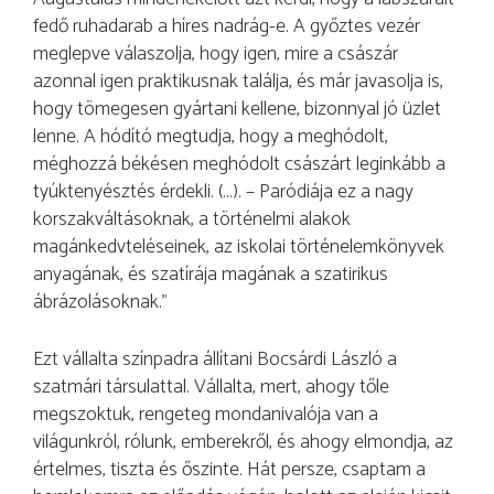
fedő ruhadarab a híres nadrág-e. A győztes vezér
meglepve válaszolja, hogy igen, mire a császár
azonnal igen praktikusnak találja, és már javasolja is,
hogy tömegesen gyártani kellene, bizonnyal jó üzlet
lenne. A hódító megtudja, hogy a meghódolt,
méghozzá békésen meghódolt császárt leginkább a
tyúktenyésztés érdekli. (…). – Paródiája ez a nagy
korszakváltásoknak, a történelmi alakok
magánkedvteléseinek, az iskolai történelemkönyvek
anyagának, és szatírája magának a szatirikus
ábrázolásoknak.”
Ezt vállalta színpadra állítani Bocsárdi László a
szatmári társulattal. Vállalta, mert, ahogy tőle
megszoktuk, rengeteg mondanivalója van a
világunkról, rólunk, emberekről, és ahogy elmondja, az
értelmes, tiszta és őszinte. Hát persze, csaptam a