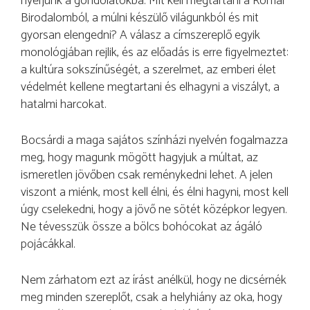
nyerjünk a gondolatokba. Mit kell megtartani a Római
Birodalomból, a múlni készülő világunkból és mit
gyorsan elengedni? A válasz a címszereplő egyik
monológjában rejlik, és az előadás is erre figyelmeztet:
a kultúra sokszínűségét, a szerelmet, az emberi élet
védelmét kellene megtartani és elhagyni a viszályt, a
hatalmi harcokat.
Bocsárdi a maga sajátos színházi nyelvén fogalmazza
meg, hogy magunk mögött hagyjuk a múltat, az
ismeretlen jövőben csak reménykedni lehet. A jelen
viszont a miénk, most kell élni, és élni hagyni, most kell
úgy cselekedni, hogy a jövő ne sötét középkor legyen.
Ne tévesszük össze a bölcs bohócokat az ágáló
pojácákkal.
Nem zárhatom ezt az írást anélkül, hogy ne dicsérnék
meg minden szereplőt, csak a helyhiány az oka, hogy