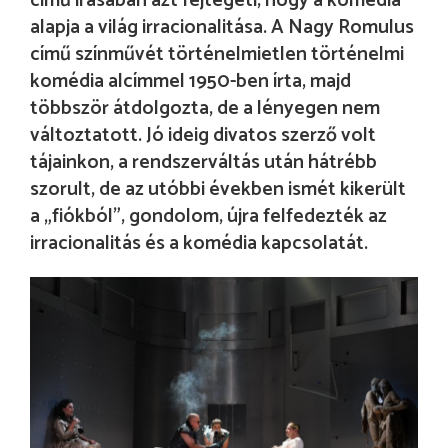
című írásában azt fejtegeti, hogy a komédia
alapja a világ irracionalitása. A Nagy Romulus
című színművét történelmietlen történelmi
komédia alcímmel 1950-ben írta, majd
többször átdolgozta, de a lényegen nem
változtatott. Jó ideig divatos szerző volt
tájainkon, a rendszerváltás után hátrébb
szorult, de az utóbbi években ismét kikerült
a „fiókból”, gondolom, újra felfedezték az
irracionalitás és a komédia kapcsolatát.