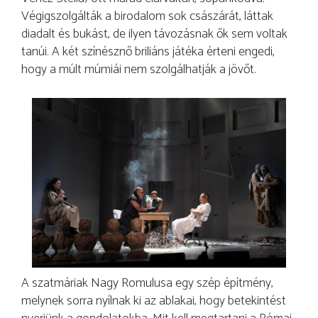
Végigszolgálták a birodalom sok császárát, láttak
diadalt és bukást, de ilyen távozásnak ők sem voltak
tanúi. A két színésznő briliáns játéka érteni engedi,
hogy a múlt múmiái nem szolgálhatják a jövőt.
A szatmáriak Nagy Romulusa egy szép építmény,
melynek sorra nyílnak ki az ablakai, hogy betekintést