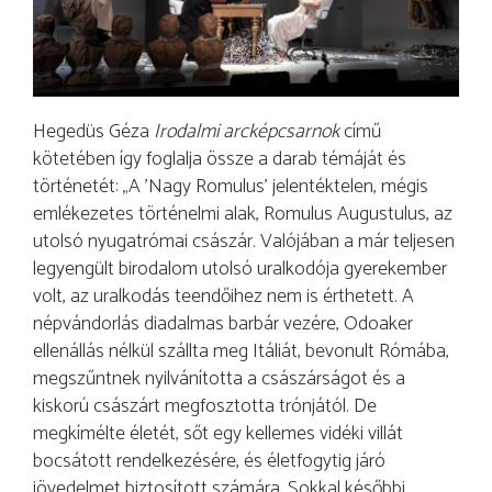
Hegedüs Géza
Irodalmi arcképcsarnok
című
kötetében így foglalja össze a darab témáját és
történetét: „A ’Nagy Romulus’ jelentéktelen, mégis
emlékezetes történelmi alak, Romulus Augustulus, az
utolsó nyugatrómai császár. Valójában a már teljesen
legyengült birodalom utolsó uralkodója gyerekember
volt, az uralkodás teendőihez nem is érthetett. A
népvándorlás diadalmas barbár vezére, Odoaker
ellenállás nélkül szállta meg Itáliát, bevonult Rómába,
megszűntnek nyilvánította a császárságot és a
kiskorú császárt megfosztotta trónjától. De
megkímélte életét, sőt egy kellemes vidéki villát
bocsátott rendelkezésére, és életfogytig járó
jövedelmet biztosított számára. Sokkal későbbi