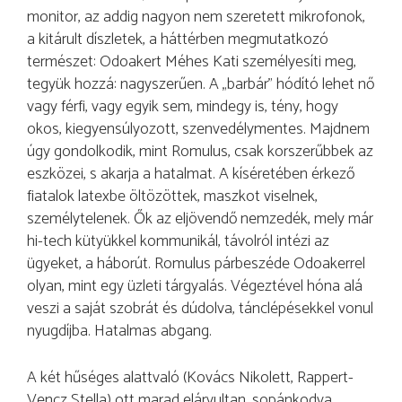
monitor, az addig nagyon nem szeretett mikrofonok,
a kitárult díszletek, a háttérben megmutatkozó
természet: Odoakert Méhes Kati személyesíti meg,
tegyük hozzá: nagyszerűen. A „barbár” hódító lehet nő
vagy férfi, vagy egyik sem, mindegy is, tény, hogy
okos, kiegyensúlyozott, szenvedélymentes. Majdnem
úgy gondolkodik, mint Romulus, csak korszerűbbek az
eszközei, s akarja a hatalmat. A kíséretében érkező
fiatalok latexbe öltözöttek, maszkot viselnek,
személytelenek. Ők az eljövendő nemzedék, mely már
hi-tech kütyükkel kommunikál, távolról intézi az
ügyeket, a háborút. Romulus párbeszéde Odoakerrel
olyan, mint egy üzleti tárgyalás. Végeztével hóna alá
veszi a saját szobrát és dúdolva, tánclépésekkel vonul
nyugdíjba. Hatalmas abgang.
A két hűséges alattvaló (Kovács Nikolett, Rappert-
Vencz Stella) ott marad elárvultan, sopánkodva.