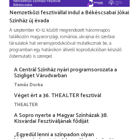
Nemzetközi fesztivállal indul a Békéscsabai Jókai
Színház új évada
A szeptember 10–12. között megrendezett háromnapos
találkozón magyarországi, romániai, ukrajnai és szerbiai
társulatok hat versenyprodukcióval mutatkoznak be, a
programban egy határokon átívelő koprodukcióban készülő
ősbemutató is szerepel.
A Centrál Színház nyári programsorozata a
Szigliget Várudvarban
Tamás Dorka
Véget ért a 36. THEALTER fesztivál
THEALTER
A Sopro nyerte a Magyar Színházak 38.
Kisvárdai Fesztiváljának fődíját
„Egyedül lenni a színpadon olyan