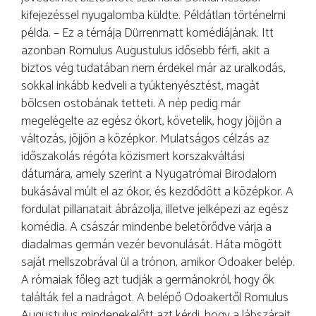
kifejezéssel nyugalomba küldte. Példátlan történelmi
példa. – Ez a témája Dürrenmatt komédiájának. Itt
azonban Romulus Augustulus idősebb férfi, akit a
biztos vég tudatában nem érdekel már az uralkodás,
sokkal inkább kedveli a tyúktenyésztést, magát
bölcsen ostobának tetteti. A nép pedig már
megelégelte az egész ókort, követelik, hogy jöjjön a
változás, jöjjön a középkor. Mulatságos célzás az
időszakolás régóta közismert korszakváltási
dátumára, amely szerint a Nyugatrómai Birodalom
bukásával múlt el az ókor, és kezdődött a középkor. A
fordulat pillanatait ábrázolja, illetve jelképezi az egész
komédia. A császár mindenbe beletörődve várja a
diadalmas germán vezér bevonulását. Háta mögött
saját mellszobrával ül a trónon, amikor Odoaker belép.
A rómaiak főleg azt tudják a germánokról, hogy ők
találták fel a nadrágot. A belépő Odoakertől Romulus
Augustulus mindenekelőtt azt kérdi, hogy a lábszárait