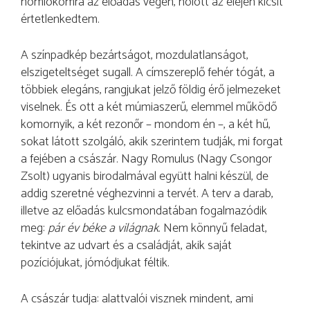
homlokomra az előadás végén, holott az elején kicsit
értetlenkedtem.
A színpadkép bezártságot, mozdulatlanságot,
elszigeteltséget sugall. A címszereplő fehér tógát, a
többiek elegáns, rangjukat jelző földig érő jelmezeket
viselnek. És ott a két múmiaszerű, elemmel működő
komornyik, a két rezonőr – mondom én –, a két hű,
sokat látott szolgáló, akik szerintem tudják, mi forgat
a fejében a császár. Nagy Romulus (Nagy Csongor
Zsolt) ugyanis birodalmával együtt halni készül, de
addig szeretné véghezvinni a tervét. A terv a darab,
illetve az előadás kulcsmondatában fogalmazódik
meg:
pár év béke a világnak
. Nem könnyű feladat,
tekintve az udvart és a családját, akik saját
pozíciójukat, jómódjukat féltik.
A császár tudja: alattvalói visznek mindent, ami