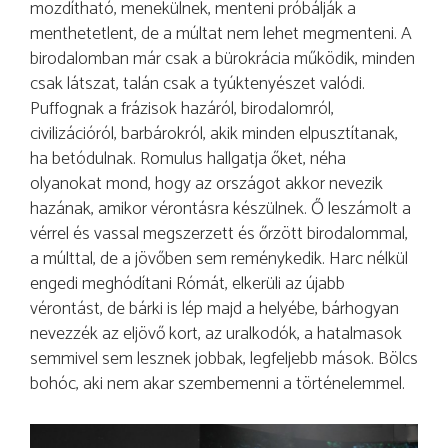
mozdítható, menekülnek, menteni próbálják a
menthetetlent, de a múltat nem lehet megmenteni. A
birodalomban már csak a bürokrácia működik, minden
csak látszat, talán csak a tyúktenyészet valódi.
Puffognak a frázisok hazáról, birodalomról,
civilizációról, barbárokról, akik minden elpusztítanak,
ha betódulnak. Romulus hallgatja őket, néha
olyanokat mond, hogy az országot akkor nevezik
hazának, amikor vérontásra készülnek. Ő leszámolt a
vérrel és vassal megszerzett és őrzött birodalommal,
a múlttal, de a jövőben sem reménykedik. Harc nélkül
engedi meghódítani Rómát, elkerüli az újabb
vérontást, de bárki is lép majd a helyébe, bárhogyan
nevezzék az eljövő kort, az uralkodók, a hatalmasok
semmivel sem lesznek jobbak, legfeljebb mások. Bölcs
bohóc, aki nem akar szembemenni a történelemmel.