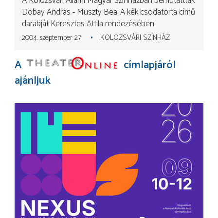
A Kolozsvári Állami Magyar Színházban bemutattták
Dobay András - Muszty Bea: A kék csodatorta című
darabját Keresztes Attila rendezésében.
2004. szeptember 27.
KOLOZSVÁRI SZÍNHÁZ
A
címlapjáról
ajánljuk