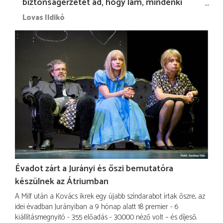
biztonságérzetet ad, hogy lám, mindenki
más nélkül is megvagyok magammal…”
Lovas Ildikó
Évadot zárt a Jurányi és őszi bemutatóra
készülnek az Átriumban
A Milf után a Kovács ikrek egy újabb színdarabot írtak őszre, az
idei évadban Jurányiban a 9 hónap alatt 18 premier - 6
kiállításmegnyitó - 355 előadás - 30.000 néző volt – és díjeső.