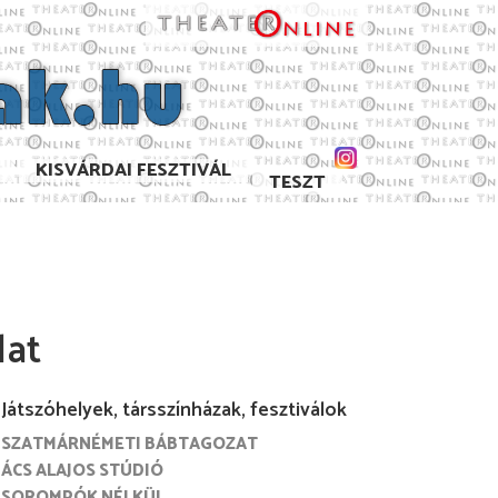
KISVÁRDAI FESZTIVÁL
TESZT
lat
Játszóhelyek, társszínházak, fesztiválok
SZATMÁRNÉMETI BÁBTAGOZAT
. június
2016. május
2016. április
2016. március
ÁCS ALAJOS STÚDIÓ
SOROMPÓK NÉLKÜL