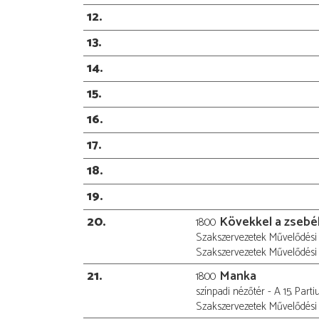
12
13
14
15
16
17
18
19
20
Kövekkel a zseb
18:00
Szakszervezetek Művelődési 
Szakszervezetek Művelődési 
21
Manka
18:00
színpadi nézőtér - A 15. Par
Szakszervezetek Művelődési