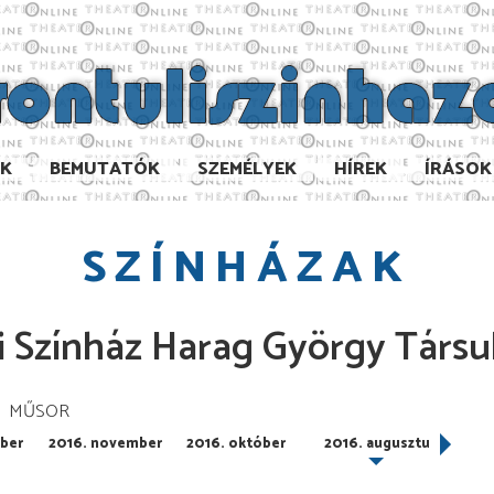
AK
BEMUTATÓK
SZEMÉLYEK
HÍREK
ÍRÁSOK
SZÍNHÁZAK
 Színház Harag György Társu
MŰSOR
ber
2016. november
2016. október
2016. augusztus
2016