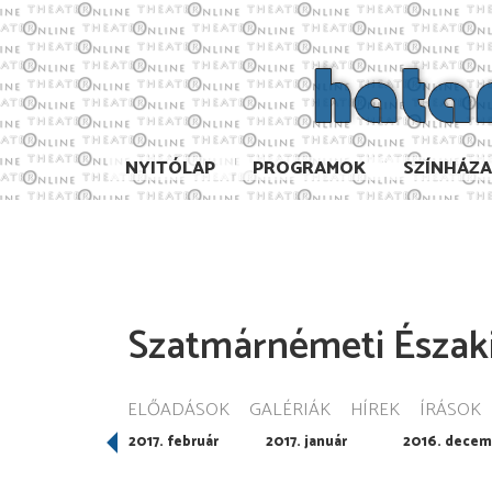
NYITÓLAP
PROGRAMOK
SZÍNHÁZ
Szatmárnémeti Északi
ELŐADÁSOK
GALÉRIÁK
HÍREK
ÍRÁSOK
017. március
2017. február
2017. január
2016. decem