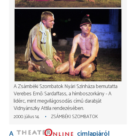
A Zsámbéki Szombatok Nyári Színháza bemutatta
Verebes Ernő: Sardaffass, a hímboszorkány - A
lidérc, mint megvilágosodás című darabját
Vidnyánszky Attila rendezésében.
2000. július 14.
ZSÁMBÉKI SZOMBATOK
A
címlapjáról