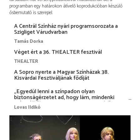
programban egy határokon átívelő koprodukcióban készülő
ősbemutató is szerepel.
A Centrál Színház nyári programsorozata a
Szigliget Várudvarban
Tamás Dorka
Véget ért a 36. THEALTER fesztivál
THEALTER
A Sopro nyerte a Magyar Színházak 38.
Kisvárdai Fesztiváljának fődíját
„Egyedül lenni a színpadon olyan
biztonságérzetet ad, hogy lám, mindenki
más nélkül is megvagyok magammal…”
Lovas Ildikó