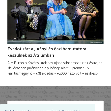
Évadot zárt a Jurányi és őszi bemutatóra
készülnek az Átriumban
A Milf után a Kovács ikrek egy újabb színdarabot írtak őszre, az
idei évadban Jurányiban a 9 hónap alatt 18 premier - 6
kiállításmegnyitó - 355 előadás - 30.000 néző volt – és díjeső.