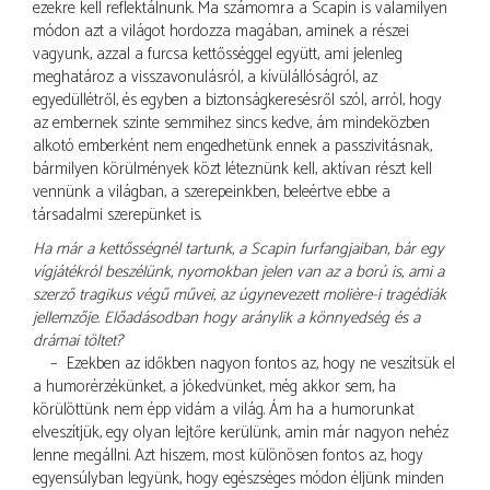
ezekre kell reflektálnunk. Ma számomra a Scapin is valamilyen
módon azt a világot hordozza magában, aminek a részei
vagyunk, azzal a furcsa kettősséggel együtt, ami jelenleg
meghatároz: a visszavonulásról, a kívülállóságról, az
egyedüllétről, és egyben a biztonságkeresésről szól, arról, hogy
az embernek szinte semmihez sincs kedve, ám mindeközben
alkotó emberként nem engedhetünk ennek a passzivitásnak,
bármilyen körülmények közt léteznünk kell, aktívan részt kell
vennünk a világban, a szerepeinkben, beleértve ebbe a
társadalmi szerepünket is.
Ha már a kettősségnél tartunk, a Scapin furfangjaiban, bár egy
vígjátékról beszélünk, nyomokban jelen van az a ború is, ami a
szerző tragikus végű művei, az úgynevezett molière-i tragédiák
jellemzője. Előadásodban hogy aránylik a könnyedség és a
drámai töltet?
– Ezekben az időkben nagyon fontos az, hogy ne veszítsük el
a humorérzékünket, a jókedvünket, még akkor sem, ha
körülöttünk nem épp vidám a világ. Ám ha a humorunkat
elveszítjük, egy olyan lejtőre kerülünk, amin már nagyon nehéz
lenne megállni. Azt hiszem, most különösen fontos az, hogy
egyensúlyban legyünk, hogy egészséges módon éljünk minden