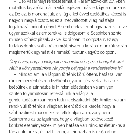
– Első vásárhelyi rendezésemet, a Karamazovokat 2015-ben
mutattuk be, azóta már a világ egészen más lett, így a munka is
az. De azt is mondhatjuk, a világ a két évvel ezelőttihez képest is
nagyon megváltozott, és ez a megváltozott világ másfajta
fogalmazásmódot igényel. Az emberek viszont ugyanazok, illetve
ugyanazokkal az emberekkel is dolgozom: a Scapinben szinte
minden színész játszik, akivel korábban itt dolgoztam. Ez egy
tudatos döntés volt a részemről, hiszen a korábbi munkák során
megismertük egymást, és remekül tudtunk együtt dolgozni.
Úgy érzed, hogy a világnak a megváltozása, ez a hangulat, ami
ráült a környezetünkre, rányomja bélyegét a rendezéseidre is?
– Mindaz, ami a világban történik körülöttem, hatással van
rám emberként és rendezőként egyaránt, és ezek a hatások
beépülnek a színházba is. Minden előadásban valamilyen
szinten folyamatosan reflektálunk a világra, a
gondolkodásunkban nem tudunk elszakadni tőle. Amikor valami
rendkívüli történik a világban, felerősödik a kérdés, hogy a
színház direkt módon kell-e reflektáljon arra, vagy nem.
Számomra az az izgalmas, hogy a világban bekövetkező
konkrét eseményeknek milyen hatása van ránk, az életünkre, a
társadalmunkra, és azt hiszem, a színházban is elsősorban