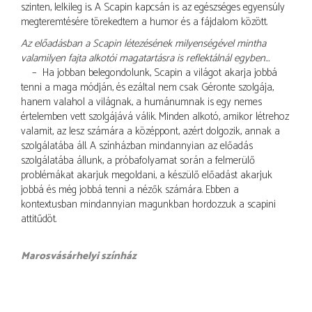
szinten, lelkileg is. A Scapin kapcsán is az egészséges egyensúly
megteremtésére törekedtem a humor és a fájdalom között.
Az előadásban a Scapin létezésének milyenségével mintha
valamilyen fajta alkotói magatartásra is reflektálnál egyben…
– Ha jobban belegondolunk, Scapin a világot akarja jobbá
tenni a maga módján, és ezáltal nem csak Géronte szolgája,
hanem valahol a világnak, a humánumnak is egy nemes
értelemben vett szolgájává válik. Minden alkotó, amikor létrehoz
valamit, az lesz számára a középpont, azért dolgozik, annak a
szolgálatába áll. A színházban mindannyian az előadás
szolgálatába állunk, a próbafolyamat során a felmerülő
problémákat akarjuk megoldani, a készülő előadást akarjuk
jobbá és még jobbá tenni a nézők számára. Ebben a
kontextusban mindannyian magunkban hordozzuk a scapini
attitűdöt.
Marosvásárhelyi színház