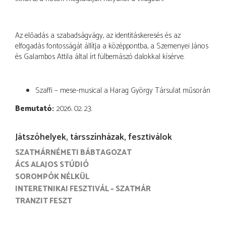
Az előadás a szabadságvágy, az identitáskeresés és az
elfogadás fontosságát állítja a középpontba, a Szemenyei János
és Galambos Attila által írt fülbemászó dalokkal kísérve.
Szaffi – mese-musical a Harag György Társulat műsorán
Bemutató
2026. 02. 23.
Játszóhelyek, társszínházak, fesztiválok
SZATMÁRNÉMETI BÁBTAGOZAT
ÁCS ALAJOS STÚDIÓ
SOROMPÓK NÉLKÜL
INTERETNIKAI FESZTIVÁL – SZATMÁR
TRANZIT FESZT