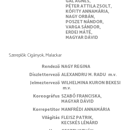
GÁL ÁGNES
PÉTER ATTILA ZSOLT
KÓFITY ANNAMÁRIA
NAGY ORBÁN
POSZET NÁNDOR
VARGA SÁNDOR
ERDEI MÁTÉ
MAGYAR DÁVID
Szereplők: Cigányok, Malackar
rendező
NAGY REGINA
díszlettervező
ALEXANDRU M. RADU
m.v.
jelmeztervező
WILHELMINA KURON BEKESI
m.v.
koreográfus
SZABÓ FRANCISKA
MAGYAR DÁVID
korrepetitor
MANFRÉDI ANNAMÁRIA
világítás
FLEISZ PATRIK
KECSKÉS LÉNÁRD