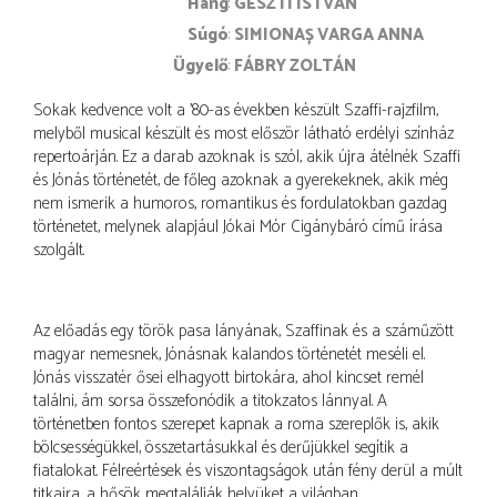
hang
GESZTI ISTVÁN
súgó
SIMIONAȘ VARGA ANNA
ügyelő
FÁBRY ZOLTÁN
Sokak kedvence volt a ’80-as években készült Szaffi-rajzfilm,
melyből musical készült és most először látható erdélyi színház
repertoárján. Ez a darab azoknak is szól, akik újra átélnék Szaffi
és Jónás történetét, de főleg azoknak a gyerekeknek, akik még
nem ismerik a humoros, romantikus és fordulatokban gazdag
történetet, melynek alapjául Jókai Mór Cigánybáró című írása
szolgált.
Az előadás egy török pasa lányának, Szaffinak és a száműzött
magyar nemesnek, Jónásnak kalandos történetét meséli el.
Jónás visszatér ősei elhagyott birtokára, ahol kincset remél
találni, ám sorsa összefonódik a titokzatos lánnyal. A
történetben fontos szerepet kapnak a roma szereplők is, akik
bölcsességükkel, összetartásukkal és derűjükkel segítik a
fiatalokat. Félreértések és viszontagságok után fény derül a múlt
titkaira, a hősök megtalálják helyüket a világban.