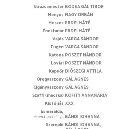
Strázsamester
BODEA GÁL TIBOR
Menyus
NAGY ORBÁN
Meszes
ERDEI MÁTÉ
Énektanár
ERDEI MÁTÉ
Vajda
VARGA SÁNDOR
Eugén
VARGA SÁNDOR
Katona
POSZET NÁNDOR
Lovári
POSZET NÁNDOR
Kapuőr
DIÓSZEGI ATTILA
Öregasszony
GÁL ÁGNES
Cigányasszony
GÁL ÁGNES
Szaffi (macska)
KÓFITY ANNAMÁRIA
Kis Jónás
XXX
Esmeralda
BÁNDI JOHANNA
Arzéna szobalánya
Szereplő
BÁNDI JOHANNA