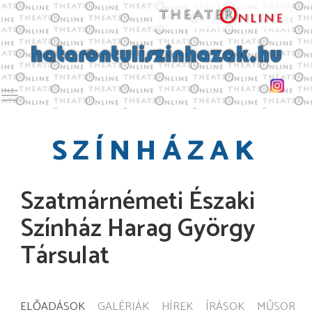
Toggle main menu visibility
SZÍNHÁZAK
Szatmárnémeti Északi
Színház Harag György
Társulat
ELŐADÁSOK
GALÉRIÁK
HÍREK
ÍRÁSOK
MŰSOR