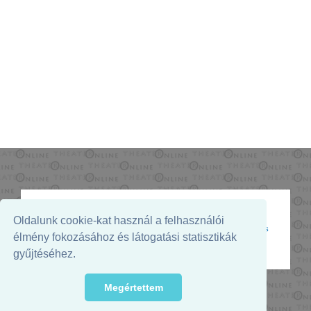
Oldalunk cookie-kat használ a felhasználói
Az oldal megjelenését támogatja:
élmény fokozásához és látogatási statisztikák
gyűjtéséhez.
Megértettem
© 2026. - THEATER Online -
theater.hu