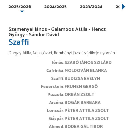
2025/2026
2024/2025
2023/2024
2022/
Szemenyei János - Galambos Attila - Hencz
György - Sándor Dávid
Szaffi
Dargay Atilla, Nepp József, Romhányi József rajzfilmje nyomán
Jónás
SZABÓ JÁNOS SZILÁRD
Cafrinka
MOLDOVÁN BLANKA
Szaffi
BUDIZSA EVELYN
Feuerstein
FRUMEN GERGŐ
Puzzola
ORBÁN ZSOLT
Arzéna
BOGÁR BARBARA
Loncsár
PÉTER ATTILA ZSOLT
Gáspár
PÉTER ATTILA ZSOLT
Ahmed
BODEA GÁL TIBOR