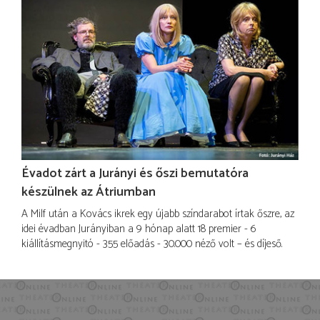
Évadot zárt a Jurányi és őszi bemutatóra
készülnek az Átriumban
A Milf után a Kovács ikrek egy újabb színdarabot írtak őszre, az
idei évadban Jurányiban a 9 hónap alatt 18 premier - 6
kiállításmegnyitó - 355 előadás - 30.000 néző volt – és díjeső.