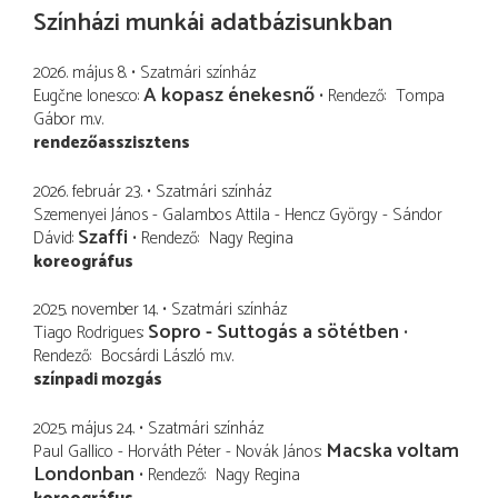
Színházi munkái adatbázisunkban
2026. május 8.
Szatmári színház
A kopasz énekesnő
Eugčne Ionesco
Rendező
Tompa
Gábor
m.v.
rendezőasszisztens
2026. február 23.
Szatmári színház
Szemenyei János - Galambos Attila - Hencz György - Sándor
Szaffi
Dávid
Rendező
Nagy Regina
koreográfus
2025. november 14.
Szatmári színház
Sopro - Suttogás a sötétben
Tiago Rodrigues
Rendező
Bocsárdi László
m.v.
színpadi mozgás
2025. május 24.
Szatmári színház
Macska voltam
Paul Gallico - Horváth Péter - Novák János
Londonban
Rendező
Nagy Regina