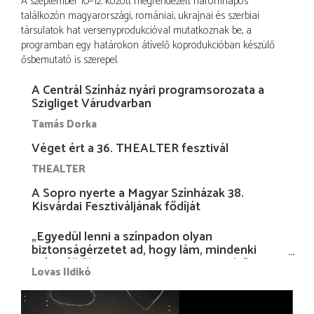
A szeptember 10–12. között megrendezett háromnapos
találkozón magyarországi, romániai, ukrajnai és szerbiai
társulatok hat versenyprodukcióval mutatkoznak be, a
programban egy határokon átívelő koprodukcióban készülő
ősbemutató is szerepel.
A Centrál Színház nyári programsorozata a
Szigliget Várudvarban
Tamás Dorka
Véget ért a 36. THEALTER fesztivál
THEALTER
A Sopro nyerte a Magyar Színházak 38.
Kisvárdai Fesztiváljának fődíját
„Egyedül lenni a színpadon olyan
biztonságérzetet ad, hogy lám, mindenki
más nélkül is megvagyok magammal…”
Lovas Ildikó