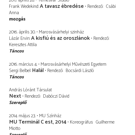
2017. április 28.
Temesvár Stúdió
A tavasz ébredése
Frank Wedekind
Rendező
Csábi
Anna
mozgás
2016. április 30.
Marosvásárhelyi szinház
A kisfiú és az oroszlánok
Lázár Ervin
Rendező
Keresztes Attila
Táncos
2016. március 4.
Marosvásárhelyi Művészeti Egyetem
Halál
Sergi Belbel
Rendező
Bocsárdi László
Táncos
András Lóránt Társulat
Next
Rendező
Dabóczi Dávid
Szereplő
2014. május 23.
MU Színház
MU Terminál C est, 2014
Koreográfus
Guilherme
Miotto
Szereplő