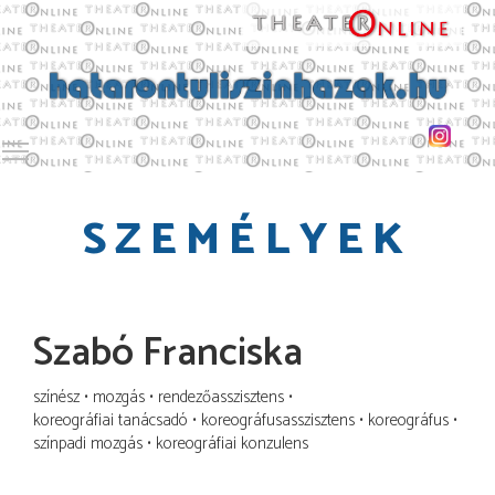
Toggle main menu visibility
SZEMÉLYEK
Szabó Franciska
színész
mozgás
rendezőasszisztens
koreográfiai tanácsadó
koreográfusasszisztens
koreográfus
színpadi mozgás
koreográfiai konzulens