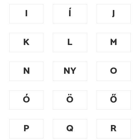
I
Í
J
K
L
M
N
NY
O
Ó
Ö
Ő
P
Q
R