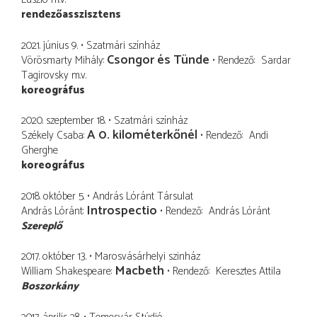
rendezőasszisztens
2021. június 9.
Szatmári színház
Csongor és Tünde
Vörösmarty Mihály
Rendező
Sardar
Tagirovsky
m.v.
koreográfus
2020. szeptember 18.
Szatmári színház
A 0. kilométerkőnél
Székely Csaba
Rendező
Andi
Gherghe
koreográfus
2018. október 5.
András Lóránt Társulat
Introspectio
András Lóránt
Rendező
András Lóránt
Szereplő
2017. október 13.
Marosvásárhelyi szinház
Macbeth
William Shakespeare
Rendező
Keresztes Attila
Boszorkány