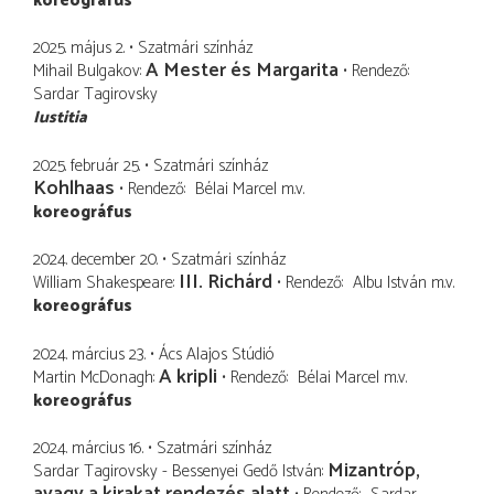
koreográfus
2025. május 2.
Szatmári színház
A Mester és Margarita
Mihail Bulgakov
Rendező
Sardar Tagirovsky
Iustitia
2025. február 25.
Szatmári színház
Kohlhaas
Rendező
Bélai Marcel
m.v.
koreográfus
2024. december 20.
Szatmári színház
III. Richárd
William Shakespeare
Rendező
Albu István
m.v.
koreográfus
2024. március 23.
Ács Alajos Stúdió
A kripli
Martin McDonagh
Rendező
Bélai Marcel
m.v.
koreográfus
2024. március 16.
Szatmári színház
Mizantróp,
Sardar Tagirovsky - Bessenyei Gedő István