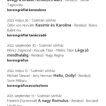
avagy a kirakat rendezés alatt
Rendező
Sardar
Tagirovsky
koreográfiai konzulens
2023. május 26.
Szatmári színház
Kasimir és Karoline
Ödön von Horváth
Rendező
Botos
Bálint
m.v.
koreográfiai tanácsadó
2022. szeptember 30.
Szatmári színház
Légy jó
Móricz Zsigmond - Kocsák Tibor - Miklós Tibor
mindhalálig
Rendező
Nagy Regina
koreográfus
2022. május 13.
Szatmári színház
Hello, Dolly!
Michael Stewart - Jerry Herman
Rendező
Sorin Militaru
koreográfusasszisztens
2021. szeptember 17.
Szatmári színház
A nagy Romulus
Friedrich Dürrenmatt
Rendező
Bocsárdi
László
m.v.