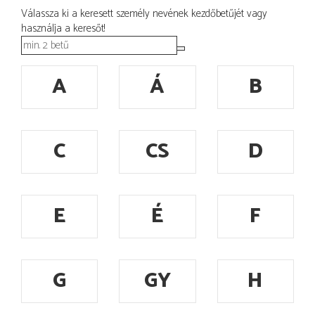
Válassza ki a keresett személy nevének kezdőbetűjét vagy
használja a keresőt!
A
Á
B
C
CS
D
E
É
F
G
GY
H