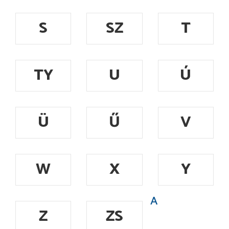
S
SZ
T
TY
U
Ú
Ü
Ű
V
W
X
Y
A
Z
ZS