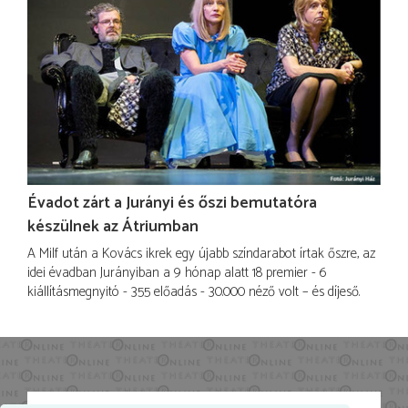
Évadot zárt a Jurányi és őszi bemutatóra
készülnek az Átriumban
A Milf után a Kovács ikrek egy újabb színdarabot írtak őszre, az
idei évadban Jurányiban a 9 hónap alatt 18 premier - 6
kiállításmegnyitó - 355 előadás - 30.000 néző volt – és díjeső.