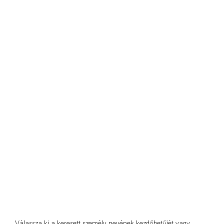
Válassza ki a keresett személy nevének kezdőbetűjét vagy