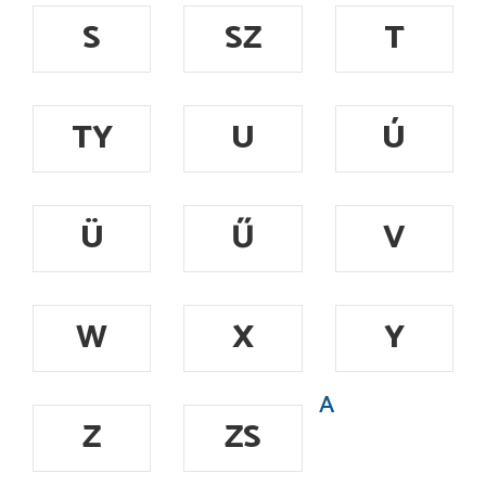
S
SZ
T
TY
U
Ú
Ü
Ű
V
W
X
Y
A
Z
ZS