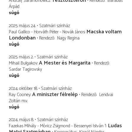
Tesztoszteron
Andrzej Saramonowicz
Rendező
Barabás
Árpád
súgó
2025. május 24.
Szatmári színház
Macska voltam
Paul Gallico - Horváth Péter - Novák János
Londonban
Rendező
Nagy Regina
súgó
2025. május 2.
Szatmári színház
A Mester és Margarita
Mihail Bulgakov
Rendező
Sardar Tagirovsky
súgó
2024. október 18.
Szatmári színház
A miniszter félrelép
Ray Cooney
Rendező
Lendvai
Zoltán
m.v.
súgó
2024. május 8.
Szatmári színház
Ludas
Fazekas Mihály - Móricz Zsigmond - Bessenyei István †