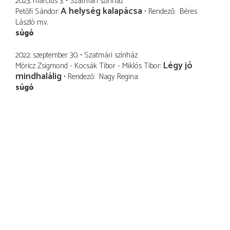
2023. március 3.
Szatmári színház
A helység kalapácsa
Petőfi Sándor
Rendező
Béres
László
m.v.
súgó
2022. szeptember 30.
Szatmári színház
Légy jó
Móricz Zsigmond - Kocsák Tibor - Miklós Tibor
mindhalálig
Rendező
Nagy Regina
súgó