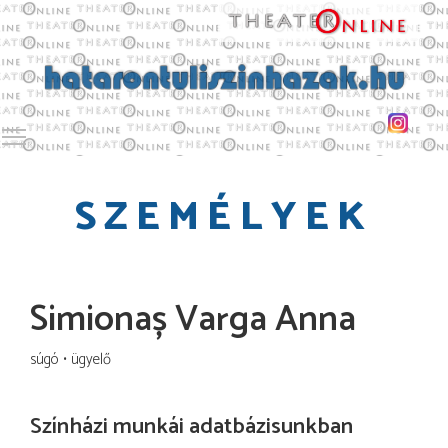
Toggle main menu visibility
SZEMÉLYEK
Simionaș Varga Anna
súgó
ügyelő
Színházi munkái adatbázisunkban