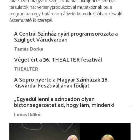
találkozón magyarországi, romániai, ukrajnai és szerbiai
társulatok hat versenyprodukcióval mutatkoznak be, a
programban egy határokon átívelő koprodukcióban készülő
ősbemutató is szerepel.
A Centrál Színház nyári programsorozata a
Szigliget Várudvarban
Tamás Dorka
Véget ért a 36. THEALTER fesztivál
THEALTER
A Sopro nyerte a Magyar Színházak 38.
Kisvárdai Fesztiváljának fődíját
„Egyedül lenni a színpadon olyan
biztonságérzetet ad, hogy lám, mindenki
más nélkül is megvagyok magammal…”
Lovas Ildikó