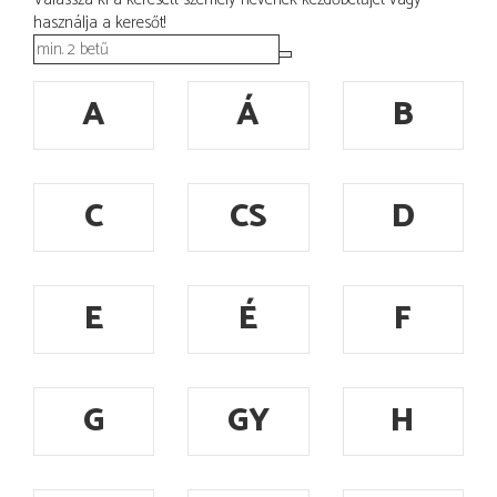
használja a keresőt!
A
Á
B
C
CS
D
E
É
F
G
GY
H