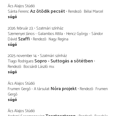
Ács Alajos Stúdió
Az ötödik pecsét
Sánta Ferenc
Rendező
Bélai Marcel
súgó
2026. február 23.
Szatmári színház
Szemenyei János - Galambos Attila - Hencz György - Sándor
Szaffi
Dávid
Rendező
Nagy Regina
súgó
2025. november 14.
Szatmári színház
Sopro - Suttogás a sötétben
Tiago Rodrigues
Rendező
Bocsárdi László
m.v.
súgó
Ács Alajos Stúdió
Nóra projekt
Frumen Gergő - A társulat
Rendező
Frumen
Gergő
súgó
Ács Alajos Stúdió