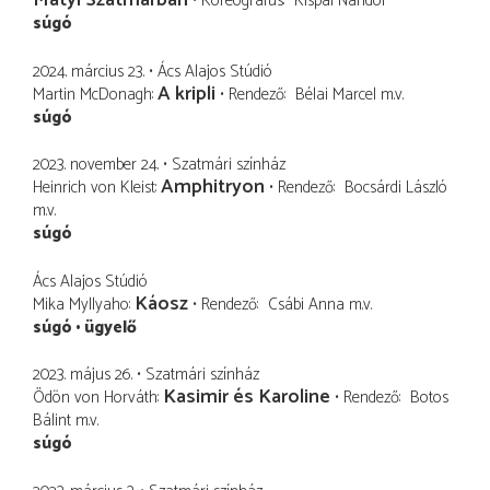
Matyi Szatmárban
Koreográfus
Kispál Nándor
súgó
2024. március 23.
Ács Alajos Stúdió
A kripli
Martin McDonagh
Rendező
Bélai Marcel
m.v.
súgó
2023. november 24.
Szatmári színház
Amphitryon
Heinrich von Kleist
Rendező
Bocsárdi László
m.v.
súgó
Ács Alajos Stúdió
Káosz
Mika Myllyaho
Rendező
Csábi Anna
m.v.
súgó
ügyelő
2023. május 26.
Szatmári színház
Kasimir és Karoline
Ödön von Horváth
Rendező
Botos
Bálint
m.v.
súgó