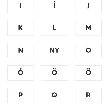
I
Í
J
K
L
M
N
NY
O
Ó
Ö
Ő
P
Q
R