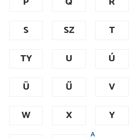
P
Q
R
S
SZ
T
TY
U
Ú
Ü
Ű
V
W
X
Y
A