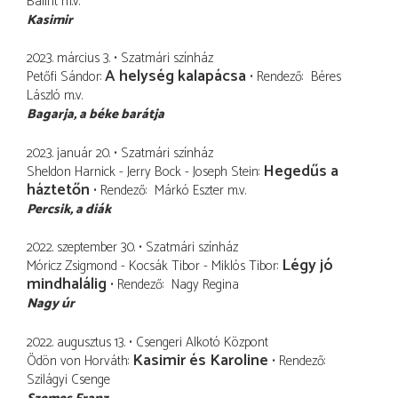
Bálint
m.v.
Kasimir
2023. március 3.
Szatmári színház
A helység kalapácsa
Petőfi Sándor
Rendező
Béres
László
m.v.
Bagarja
a béke barátja
2023. január 20.
Szatmári színház
Hegedűs a
Sheldon Harnick - Jerry Bock - Joseph Stein
háztetőn
Rendező
Márkó Eszter
m.v.
Percsik
a diák
2022. szeptember 30.
Szatmári színház
Légy jó
Móricz Zsigmond - Kocsák Tibor - Miklós Tibor
mindhalálig
Rendező
Nagy Regina
Nagy úr
2022. augusztus 13.
Csengeri Alkotó Központ
Kasimir és Karoline
Ödön von Horváth
Rendező
Szilágyi Csenge