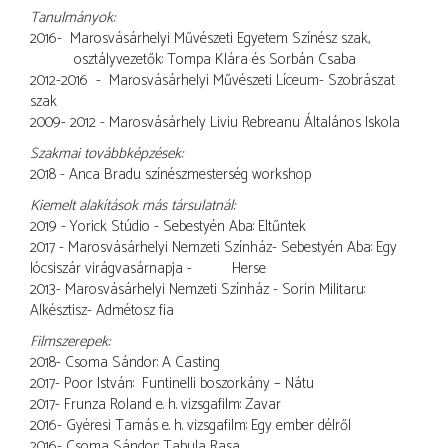
Tanulmányok:
2016- Marosvásárhelyi Művészeti Egyetem Színész szak,
osztályvezetők: Tompa Klára és Sorbán Csaba
2012-2016 - Marosvásárhelyi Művészeti Líceum- Szobrászat
szak
2009- 2012 - Marosvásárhely Liviu Rebreanu Általános Iskola
Szakmai továbbképzések:
2018 - Anca Bradu színészmesterség workshop
Kiemelt alakítások más társulatnál:
2019 - Yorick Stúdio - Sebestyén Aba: Eltűntek
2017 - Marosvásárhelyi Nemzeti Színház- Sebestyén Aba: Egy
lócsiszár virágvasárnapja - Herse
2013- Marosvásárhelyi Nemzeti Színház - Sorin Militaru:
Alkésztisz- Admétosz fia
Filmszerepek:
2018- Csoma Sándor: A Casting
2017- Poor István: Funtinelli boszorkány – Nátu
2017- Frunza Roland e. h. vizsgafilm: Zavar
2016- Gyéresi Tamás e. h. vizsgafilm: Egy ember délről
2016- Csoma Sándor: Tabula Rasa