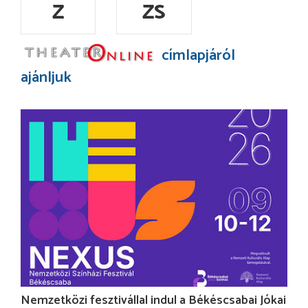
Z
ZS
címlapjáról
ajánljuk
Nemzetközi fesztivállal indul a Békéscsabai Jókai