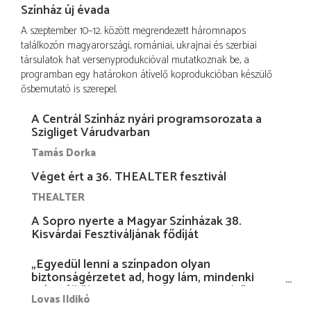
Színház új évada
A szeptember 10–12. között megrendezett háromnapos
találkozón magyarországi, romániai, ukrajnai és szerbiai
társulatok hat versenyprodukcióval mutatkoznak be, a
programban egy határokon átívelő koprodukcióban készülő
ősbemutató is szerepel.
A Centrál Színház nyári programsorozata a
Szigliget Várudvarban
Tamás Dorka
Véget ért a 36. THEALTER fesztivál
THEALTER
A Sopro nyerte a Magyar Színházak 38.
Kisvárdai Fesztiváljának fődíját
„Egyedül lenni a színpadon olyan
biztonságérzetet ad, hogy lám, mindenki
más nélkül is megvagyok magammal…”
Lovas Ildikó