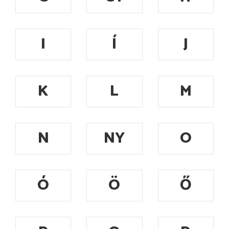
I
Í
J
K
L
M
N
NY
O
Ó
Ö
Ő