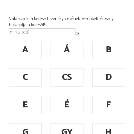
Válassza ki a keresett személy nevének kezdőbetűjét vagy
használja a keresőt!
A
Á
B
C
CS
D
E
É
F
G
GY
H