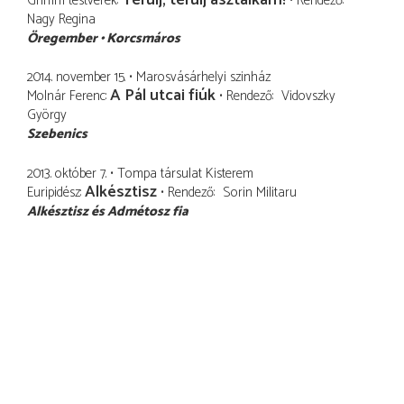
Grimm testvérek
Rendező
Nagy Regina
Öregember
Korcsmáros
2014. november 15.
Marosvásárhelyi szinház
A Pál utcai fiúk
Molnár Ferenc
Rendező
Vidovszky
György
Szebenics
2013. október 7.
Tompa társulat Kisterem
Alkésztisz
Euripidész
Rendező
Sorin Militaru
Alkésztisz és Admétosz fia