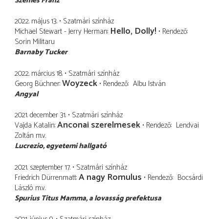
Szemes Franz
2022. május 13.
Szatmári színház
Hello, Dolly!
Michael Stewart - Jerry Herman
Rendező
Sorin Militaru
Barnaby Tucker
2022. március 18.
Szatmári színház
Woyzeck
Georg Büchner
Rendező
Albu István
Angyal
2021. december 31.
Szatmári színház
Anconai szerelmesek
Vajda Katalin
Rendező
Lendvai
Zoltán
m.v.
Lucrezio
egyetemi hallgató
2021. szeptember 17.
Szatmári színház
A nagy Romulus
Friedrich Dürrenmatt
Rendező
Bocsárdi
László
m.v.
Spurius Titus Mamma
a lovasság prefektusa