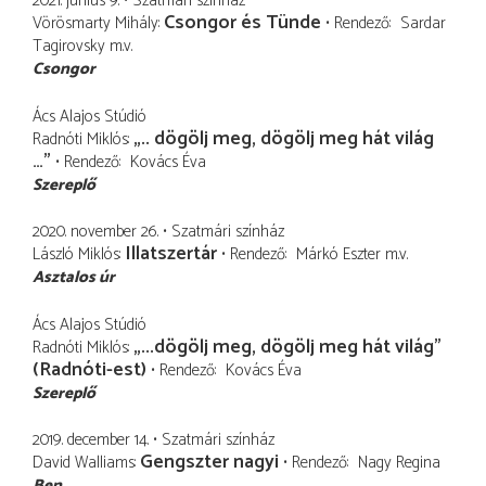
2021. június 9.
Szatmári színház
Csongor és Tünde
Vörösmarty Mihály
Rendező
Sardar
Tagirovsky
m.v.
Csongor
Ács Alajos Stúdió
„.. dögölj meg, dögölj meg hát világ
Radnóti Miklós
…”
Rendező
Kovács Éva
Szereplő
2020. november 26.
Szatmári színház
Illatszertár
László Miklós
Rendező
Márkó Eszter
m.v.
Asztalos úr
Ács Alajos Stúdió
„...dögölj meg, dögölj meg hát világ”
Radnóti Miklós
(Radnóti-est)
Rendező
Kovács Éva
Szereplő
2019. december 14.
Szatmári színház
Gengszter nagyi
David Walliams
Rendező
Nagy Regina
Ben