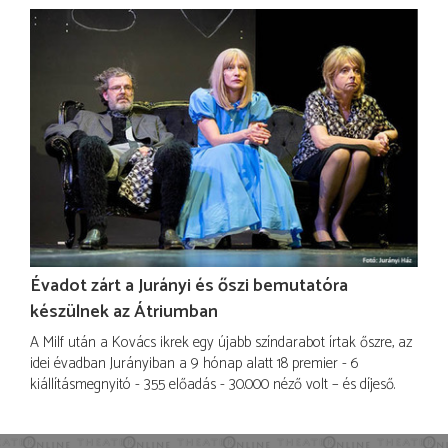
Évadot zárt a Jurányi és őszi bemutatóra
készülnek az Átriumban
A Milf után a Kovács ikrek egy újabb színdarabot írtak őszre, az
idei évadban Jurányiban a 9 hónap alatt 18 premier - 6
kiállításmegnyitó - 355 előadás - 30.000 néző volt – és díjeső.