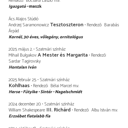
Rendező
Bocsárdi László
m.v.
Igazgató
maszk
Ács Alajos Stúdió
Tesztoszteron
Andrzej Saramonowicz
Rendező
Barabás
Árpád
Kornél
30 éves, vőlegény, ornitológus
2025. május 2.
Szatmári színház
A Mester és Margarita
Mihail Bulgakov
Rendező
Sardar Tagirovsky
Hontalan Iván
2025. február 25.
Szatmári színház
Kohlhaas
Rendező
Bélai Marcel
m.v.
Herse
Fütyike
Sintér
Nagelschmidt
2024. december 20.
Szatmári színház
III. Richárd
William Shakespeare
Rendező
Albu István
m.v.
Erzsébet fiatalabb fia