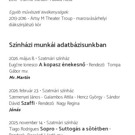
Egyéb művészeti tevékenységek:
2013-2016 - Artsy M Theater Troup - marosvásárhelyi
diákszínjátszó kör
Színházi munkái adatbázisunkban
2026. május 8.
Szatmári színház
A kopasz énekesnő
Eugčne Ionesco
Rendező
Tompa
Gábor
m.v.
Mr. Martin
2026. február 23.
Szatmári színház
Szemenyei János - Galambos Attila - Hencz György - Sándor
Szaffi
Dávid
Rendező
Nagy Regina
Jónás
2025. november 14.
Szatmári színház
Sopro - Suttogás a sötétben
Tiago Rodrigues