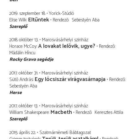
2019. szeptember 18.
Yorick-Stúdió
Eltűntek
Elise Wilk
Rendező
Sebestyén Aba
Szereplő
2018. október 13.
Marosvásárhelyi szinház
A lovakat lelövik, ugye?
Horace McCoy
Rendező
Mădălin Hîncu
Rocky Gravo segédje
2017. október 31.
Marosvásárhelyi szinház
Egy lócsiszár virágvasárnapja
Sütő András
Rendező
Sebestyén Aba
Herse
2017. október 13.
Marosvásárhelyi szinház
Macbeth
William Shakespeare
Rendező
Keresztes Attila
Szereplő
2015. április 22.
Szatmárnémeti Bábtagozat
Terülj, terülj asztalkám!