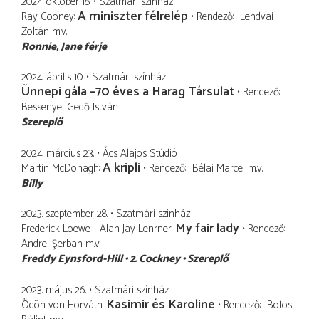
2024. október 18.
Szatmári színház
A miniszter félrelép
Ray Cooney
Rendező
Lendvai
Zoltán
m.v.
Ronnie
Jane férje
2024. április 10.
Szatmári színház
Ünnepi gála –70 éves a Harag Társulat
Rendező
Bessenyei Gedő István
Szereplő
2024. március 23.
Ács Alajos Stúdió
A kripli
Martin McDonagh
Rendező
Bélai Marcel
m.v.
Billy
2023. szeptember 28.
Szatmári színház
My fair lady
Frederick Loewe - Alan Jay Lenrner
Rendező
Andrei Şerban
m.v.
Freddy Eynsford-Hill
2. Cockney
Szereplő
2023. május 26.
Szatmári színház
Kasimir és Karoline
Ödön von Horváth
Rendező
Botos