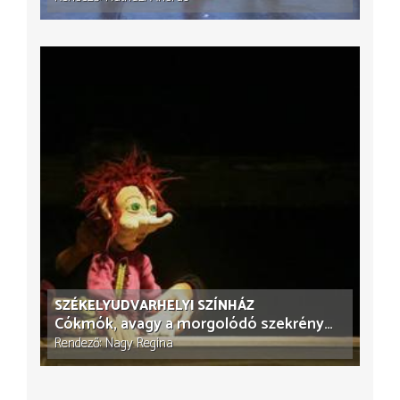
SZÉKELYUDVARHELYI SZÍNHÁZ
Cókmók, avagy a morgolódó szekrénymanó
Rendező
Nagy Regina