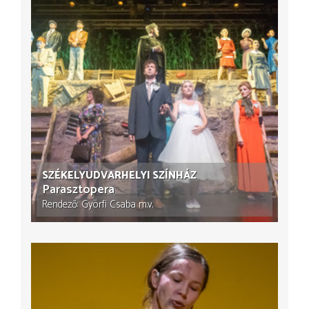
SZÉKELYUDVARHELYI SZÍNHÁZ
Parasztopera
Rendező
Györfi Csaba
m.v.