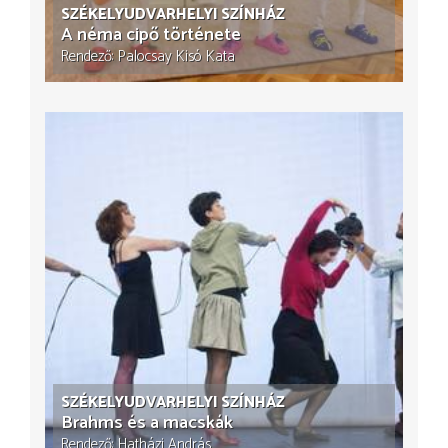
SZÉKELYUDVARHELYI SZÍNHÁZ
A néma cipő története
Rendező
Palocsay Kisó Kata
SZÉKELYUDVARHELYI SZÍNHÁZ
Brahms és a macskák
Rendező
Hatházi András