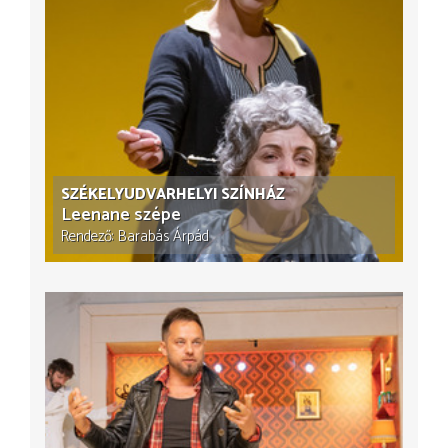
SZÉKELYUDVARHELYI SZÍNHÁZ
Leenane szépe
Rendező
Barabás Árpád