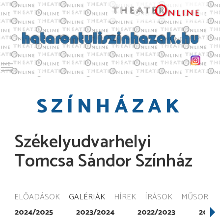
Toggle main menu visibility
SZÍNHÁZAK
Székelyudvarhelyi
Tomcsa Sándor Színház
ELŐADÁSOK
GALÉRIÁK
HÍREK
ÍRÁSOK
MŰSOR
2024/2025
2023/2024
2022/2023
2021/