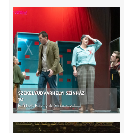
SZÉKELYUDVARHELYI SZÍNHÁZ
10
Rendező
Rusznyák Gábor
m.v.