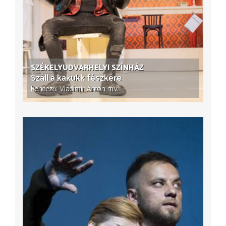
SZÉKELYUDVARHELYI SZÍNHÁZ
Száll a kakukk fészkére
Rendező
Vladimir Anton
m.v.