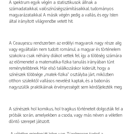
A spektrum egyik végén a statisztikusok állnak a
számadataikkal, valószínűségszámításaikkal, tudományos
magyarázataikkal. A másik végén pedig a vallás, és egy Isten
által irányított világrendbe vetett hit.
A Ceaușescu rendszerben az erdélyi magyarok nagy része alig
vagy egyáltalán nem tudott románul, a magyar és történelem
szakokra csak néhány diákot vettek fel, így a többség számára
az előmenetel a matematika-fizika tanulás irányában tűnt
reménytelibbnek. Már első találkozáskor kiderült, hogy a
színészek többsége „matek-fizika” osztályba járt, miközben
otthon szüleiktől vallásos nevelést kaptak, és a babonás
nagyszülők praktikáinak érvényességét sem kérdőjelezték meg.
A színészek hol komikus, hol tragikus történeteit dolgozták fel a
próbák során, amelyekben a csoda, vagy más néven a véletlen
döntő szerepet játszott.