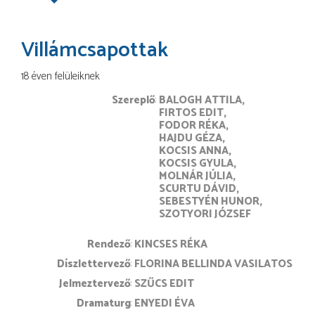
Villámcsapottak
18 éven felüleiknek
Szereplő
BALOGH ATTILA
FIRTOS EDIT
FODOR RÉKA
HAJDU GÉZA
KOCSIS ANNA
KOCSIS GYULA
MOLNÁR JÚLIA
SCURTU DÁVID
SEBESTYÉN HUNOR
SZOTYORI JÓZSEF
rendező
KINCSES RÉKA
díszlettervező
FLORINA BELLINDA VASILATOS
jelmeztervező
SZŰCS EDIT
dramaturg
ENYEDI ÉVA