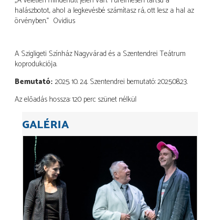
„A véletlen mindenütt jelen van. Türelmesen tartsd a
halászbotot, ahol a legkevésbé számítasz rá, ott lesz a hal az
örvényben.” Ovidius
A Szigligeti Színház Nagyvárad és a Szentendrei Teátrum
koprodukciója.
Bemutató
2025. 10. 24. Szentendrei bemutató: 2025.08.23.
Az előadás hossza: 120 perc szünet nélkül
GALÉRIA