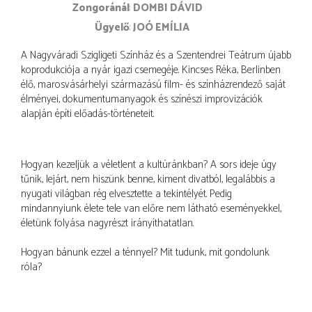
zongoránál
DOMBI DÁVID
ügyelő
JOÓ EMÍLIA
A Nagyváradi Szigligeti Színház és a Szentendrei Teátrum újabb
koprodukciója a nyár igazi csemegéje. Kincses Réka, Berlinben
élő, marosvásárhelyi származású film- és színházrendező saját
élményei, dokumentumanyagok és színészi improvizációk
alapján építi előadás-történeteit.
Hogyan kezeljük a véletlent a kultúránkban? A sors ideje úgy
tűnik, lejárt, nem hiszünk benne, kiment divatból, legalábbis a
nyugati világban rég elvesztette a tekintélyét. Pedig
mindannyiunk élete tele van előre nem látható eseményekkel,
életünk folyása nagyrészt irányíthatatlan.
Hogyan bánunk ezzel a ténnyel? Mit tudunk, mit gondolunk
róla?