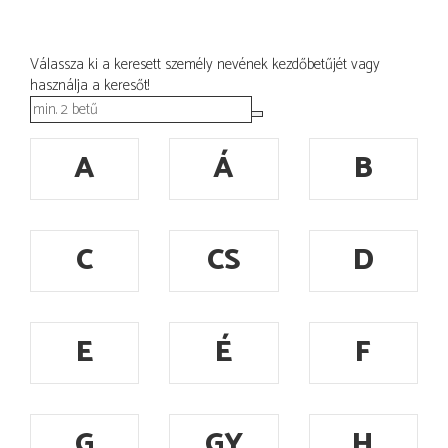
Válassza ki a keresett személy nevének kezdőbetűjét vagy
használja a keresőt!
A
Á
B
C
CS
D
E
É
F
G
GY
H