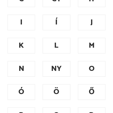
I
Í
J
K
L
M
N
NY
O
Ó
Ö
Ő