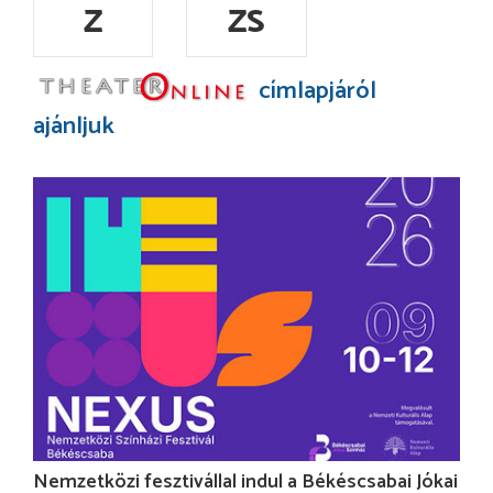
Z
ZS
címlapjáról
ajánljuk
Nemzetközi fesztivállal indul a Békéscsabai Jókai