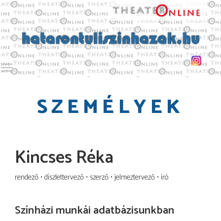
Toggle main menu visibility
SZEMÉLYEK
Kincses Réka
rendező
díszlettervező
szerző
jelmeztervező
író
Színházi munkái adatbázisunkban