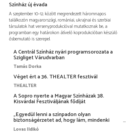
Színház új évada
A szeptember 10–12. között megrendezett háromnapos
találkozón magyarországi, romániai, ukrajnai és szerbiai
társulatok hat versenyprodukcióval mutatkoznak be, a
programban egy határokon átívelő koprodukcióban készülő
ősbemutató is szerepel.
A Centrál Színház nyári programsorozata a
Szigliget Várudvarban
Tamás Dorka
Véget ért a 36. THEALTER fesztivál
THEALTER
A Sopro nyerte a Magyar Színházak 38.
Kisvárdai Fesztiváljának fődíját
„Egyedül lenni a színpadon olyan
biztonságérzetet ad, hogy lám, mindenki
más nélkül is megvagyok magammal…”
Lovas Ildikó