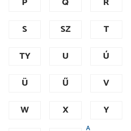
P
Q
R
S
SZ
T
TY
U
Ú
Ü
Ű
V
W
X
Y
A