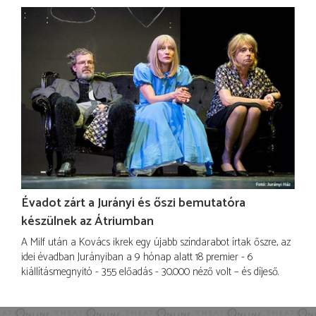
Évadot zárt a Jurányi és őszi bemutatóra
készülnek az Átriumban
A Milf után a Kovács ikrek egy újabb színdarabot írtak őszre, az
idei évadban Jurányiban a 9 hónap alatt 18 premier - 6
kiállításmegnyitó - 355 előadás - 30.000 néző volt – és díjeső.