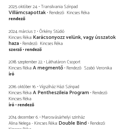
2025. október 24.
Transilvania Színpad
Villámcsapottak
Rendező
Kincses Réka
rendező
2024. március 7.
Örkény Stúdió
Karácsonyozz velünk, vagy ússzatok
Kincses Réka
haza
Rendező
Kincses Réka
szerző
rendező
2018. szeptember 22.
Láthatáron Csoport
A megmentő
Kincses Réka
Rendező
Szabó Veronika
író
2016. október 16.
Vígszíház Házi Színpad
A Pentheszileia Program
Kincses Réka
Rendező
Kincses Réka
író
rendező
2014. december 6.
Marosvásárhelyi szinház
Double Bind
Alina Nelega - Kincses Réka
Rendező