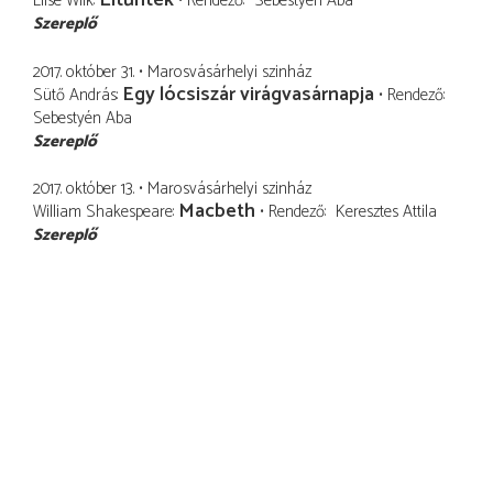
Eltűntek
Elise Wilk
Rendező
Sebestyén Aba
Szereplő
2017. október 31.
Marosvásárhelyi szinház
Egy lócsiszár virágvasárnapja
Sütő András
Rendező
Sebestyén Aba
Szereplő
2017. október 13.
Marosvásárhelyi szinház
Macbeth
William Shakespeare
Rendező
Keresztes Attila
Szereplő