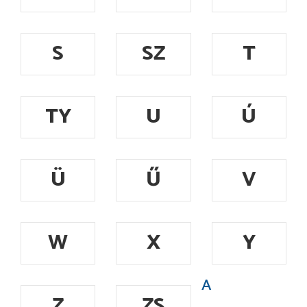
S
SZ
T
TY
U
Ú
Ü
Ű
V
W
X
Y
A
Z
ZS