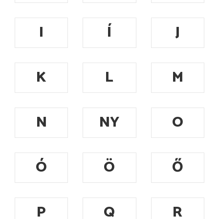
I
Í
J
K
L
M
N
NY
O
Ó
Ö
Ő
P
Q
R