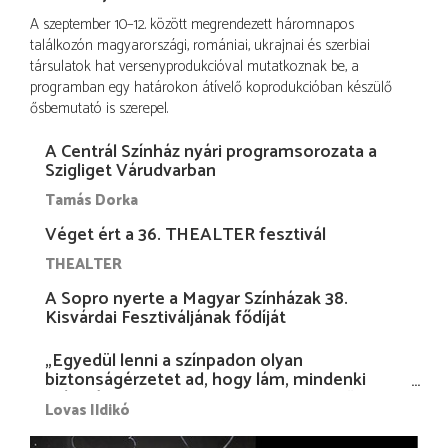
A szeptember 10–12. között megrendezett háromnapos
találkozón magyarországi, romániai, ukrajnai és szerbiai
társulatok hat versenyprodukcióval mutatkoznak be, a
programban egy határokon átívelő koprodukcióban készülő
ősbemutató is szerepel.
A Centrál Színház nyári programsorozata a
Szigliget Várudvarban
Tamás Dorka
Véget ért a 36. THEALTER fesztivál
THEALTER
A Sopro nyerte a Magyar Színházak 38.
Kisvárdai Fesztiváljának fődíját
„Egyedül lenni a színpadon olyan
biztonságérzetet ad, hogy lám, mindenki
más nélkül is megvagyok magammal…”
Lovas Ildikó