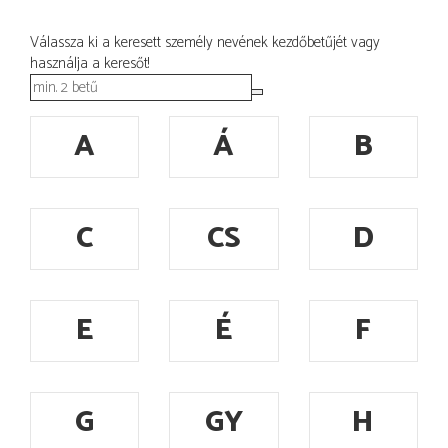
Válassza ki a keresett személy nevének kezdőbetűjét vagy
használja a keresőt!
A
Á
B
C
CS
D
E
É
F
G
GY
H