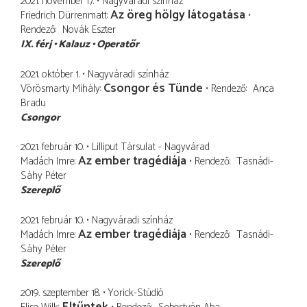
2021. november 17.
Nagyváradi színház
Az öreg hölgy látogatása
Friedrich Dürrenmatt
Rendező
Novák Eszter
IX. férj
Kalauz
Operatőr
2021. október 1.
Nagyváradi színház
Csongor és Tünde
Vörösmarty Mihály
Rendező
Anca
Bradu
Csongor
2021. február 10.
Lilliput Társulat - Nagyvárad
Az ember tragédiája
Madách Imre
Rendező
Tasnádi-
Sáhy Péter
Szereplő
2021. február 10.
Nagyváradi színház
Az ember tragédiája
Madách Imre
Rendező
Tasnádi-
Sáhy Péter
Szereplő
2019. szeptember 18.
Yorick-Stúdió