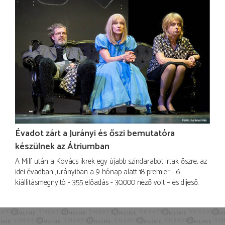
Évadot zárt a Jurányi és őszi bemutatóra
készülnek az Átriumban
A Milf után a Kovács ikrek egy újabb színdarabot írtak őszre, az
idei évadban Jurányiban a 9 hónap alatt 18 premier - 6
kiállításmegnyitó - 355 előadás - 30.000 néző volt – és díjeső.