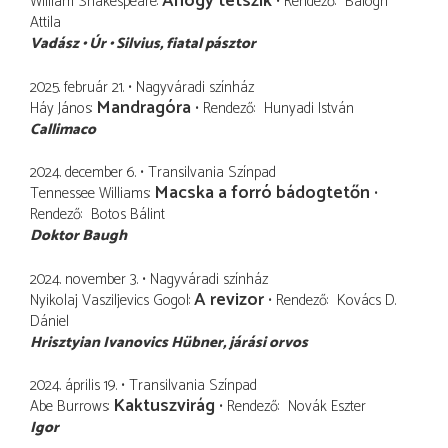
Ahogy tetszik
William Shakespeare
Rendező
Balogh
Attila
Vadász
Úr
Silvius
fiatal pásztor
2025. február 21.
Nagyváradi színház
Mandragóra
Háy János
Rendező
Hunyadi István
Callimaco
2024. december 6.
Transilvania Színpad
Macska a forró bádogtetőn
Tennessee Williams
Rendező
Botos Bálint
Doktor Baugh
2024. november 3.
Nagyváradi színház
A revizor
Nyikolaj Vasziljevics Gogol
Rendező
Kovács D.
Dániel
Hrisztyian Ivanovics Hübner
járási orvos
2024. április 19.
Transilvania Színpad
Kaktuszvirág
Abe Burrows
Rendező
Novák Eszter
Igor