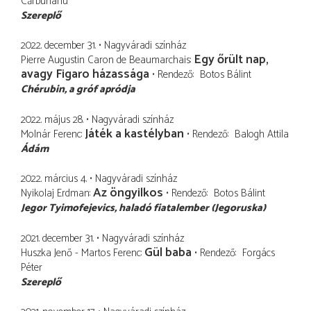
Cărbunariu
Szereplő
2022. december 31.
Nagyváradi színház
Egy őrült nap,
Pierre Augustin Caron de Beaumarchais
avagy Figaro házassága
Rendező
Botos Bálint
Chérubin
a gróf apródja
2022. május 28.
Nagyváradi színház
Játék a kastélyban
Molnár Ferenc
Rendező
Balogh Attila
Ádám
2022. március 4.
Nagyváradi színház
Az öngyilkos
Nyikolaj Erdman
Rendező
Botos Bálint
Jegor Tyimofejevics
haladó fiatalember (Jegoruska)
2021. december 31.
Nagyváradi színház
Gül baba
Huszka Jenő - Martos Ferenc
Rendező
Forgács
Péter
Szereplő