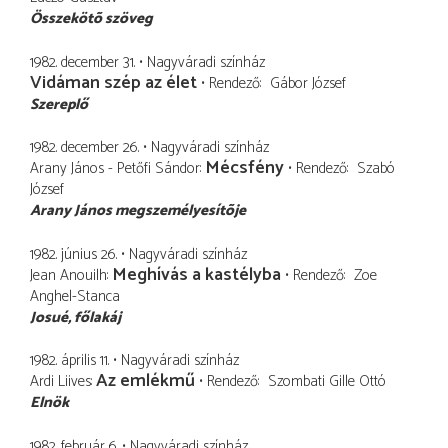
Összekötõ szöveg
1982. december 31.
Nagyváradi színház
Vidáman szép az élet
Rendező
Gábor József
Szereplő
1982. december 26.
Nagyváradi színház
Mécsfény
Arany János - Petőfi Sándor
Rendező
Szabó
József
Arany János megszemélyesítõje
1982. június 26.
Nagyváradi színház
Meghívás a kastélyba
Jean Anouilh
Rendező
Zoe
Anghel-Stanca
Josué
főlakáj
1982. április 11.
Nagyváradi színház
Az emlékmű
Ardi Liives
Rendező
Szombati Gille Ottó
Elnök
1982. február 6.
Nagyváradi színház