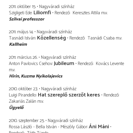
2011. október 15.
Nagyváradi színház
Liliomfi
Szigligeti Ede
Rendező
Keresztes Attila
m.v.
Szilvai professzor
2011. május 14.
Nagyváradi színház
Közellenség
Tasnádi István
Rendező
Tasnádi Csaba
m.v.
Kallheim
2011. március 26.
Nagyváradi színház
Jubileum
Anton Pavlovics Csehov
Rendező
Kovács Levente
m.v.
Hirin
Kuzma Nyikolajevics
2010. október 23.
Nagyváradi színház
Hat szereplő szerzőt keres
Luigi Pirandello
Rendező
Zakariás Zalán
m.v.
Ügyelő
2010. szeptember 25.
Nagyváradi színház
Áni Máni
Rossa László - Bella István - Mészöly Gábor