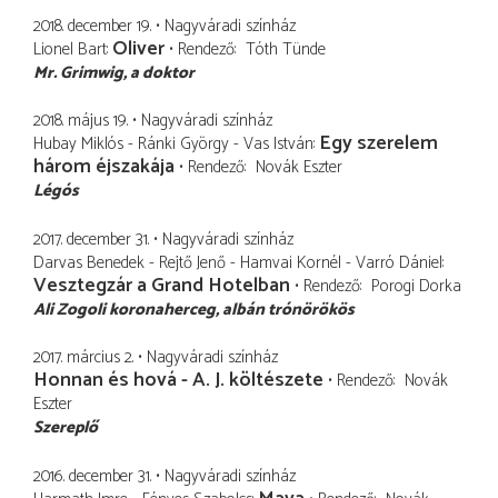
2018. december 19.
Nagyváradi színház
Oliver
Lionel Bart
Rendező
Tóth Tünde
Mr. Grimwig
a doktor
2018. május 19.
Nagyváradi színház
Egy szerelem
Hubay Miklós - Ránki György - Vas István
három éjszakája
Rendező
Novák Eszter
Légós
2017. december 31.
Nagyváradi színház
Darvas Benedek - Rejtő Jenő - Hamvai Kornél - Varró Dániel
Vesztegzár a Grand Hotelban
Rendező
Porogi Dorka
Ali Zogoli koronaherceg
albán trónörökös
2017. március 2.
Nagyváradi színház
Honnan és hová - A. J. költészete
Rendező
Novák
Eszter
Szereplő
2016. december 31.
Nagyváradi színház