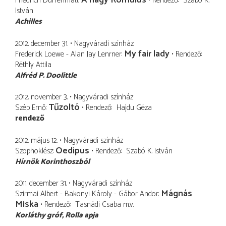
A nagy Romulus
Friedrich Dürrenmatt
Rendező
Szabó K.
István
Achilles
2012. december 31.
Nagyváradi színház
My fair lady
Frederick Loewe - Alan Jay Lenrner
Rendező
Réthly Attila
Alfréd P. Doolittle
2012. november 3.
Nagyváradi színház
Tűzoltó
Szép Ernő
Rendező
Hajdu Géza
rendező
2012. május 12.
Nagyváradi színház
Oedipus
Szophoklész
Rendező
Szabó K. István
Hírnök Korinthoszból
2011. december 31.
Nagyváradi színház
Mágnás
Szirmai Albert - Bakonyi Károly - Gábor Andor
Miska
Rendező
Tasnádi Csaba
m.v.
Korláthy gróf
Rolla apja