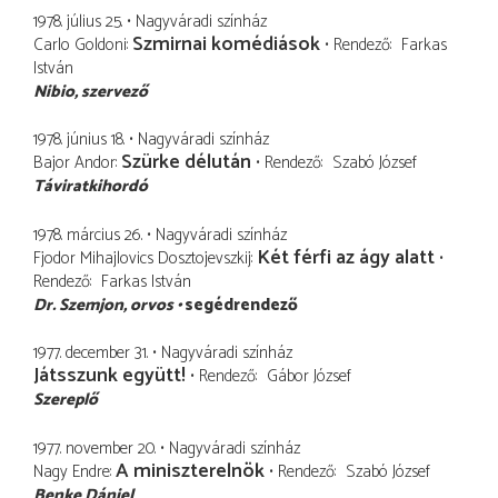
1978. július 25.
Nagyváradi színház
Szmirnai komédiások
Carlo Goldoni
Rendező
Farkas
István
Nibio
szervező
1978. június 18.
Nagyváradi színház
Szürke délután
Bajor Andor
Rendező
Szabó József
Táviratkihordó
1978. március 26.
Nagyváradi színház
Két férfi az ágy alatt
Fjodor Mihajlovics Dosztojevszkij
Rendező
Farkas István
Dr. Szemjon
orvos
segédrendező
1977. december 31.
Nagyváradi színház
Játsszunk együtt!
Rendező
Gábor József
Szereplő
1977. november 20.
Nagyváradi színház
A miniszterelnök
Nagy Endre
Rendező
Szabó József
Benke Dániel