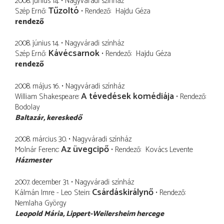
2008. június 14.
Nagyváradi színház
Tűzoltó
Szép Ernő
Rendező
Hajdu Géza
rendező
2008. június 14.
Nagyváradi színház
Kávécsarnok
Szép Ernő
Rendező
Hajdu Géza
rendező
2008. május 16.
Nagyváradi színház
A tévedések komédiája
William Shakespeare
Rendező
Bodolay
Baltazár
kereskedő
2008. március 30.
Nagyváradi színház
Az üvegcipő
Molnár Ferenc
Rendező
Kovács Levente
Házmester
2007. december 31.
Nagyváradi színház
Csárdáskirálynő
Kálmán Imre - Leo Stein
Rendező
Nemlaha György
Leopold Mária
Lippert-Weilersheim hercege