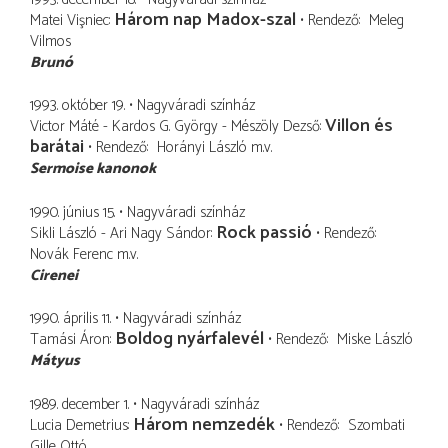
Három nap Madox-szal
Matei Vişniec
Rendező
Meleg
Vilmos
Brunó
1993. október 19.
Nagyváradi színház
Villon és
Victor Máté - Kardos G. György - Mészöly Dezső
barátai
Rendező
Horányi László
m.v.
Sermoise kanonok
1990. június 15.
Nagyváradi színház
Rock passió
Sikli László - Ari Nagy Sándor
Rendező
Novák Ferenc
m.v.
Cirenei
1990. április 11.
Nagyváradi színház
Boldog nyárfalevél
Tamási Áron
Rendező
Miske László
Mátyus
1989. december 1.
Nagyváradi színház
Három nemzedék
Lucia Demetrius
Rendező
Szombati
Gille Ottó