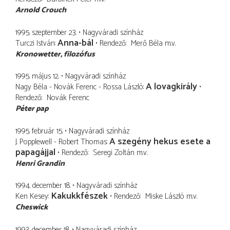
Arnold Crouch
1995. szeptember 23.
Nagyváradi színház
Anna-bál
Turczi István
Rendező
Merő Béla
m.v.
Kronowetter
filozófus
1995. május 12.
Nagyváradi színház
A lovagkirály
Nagy Béla - Novák Ferenc - Rossa László
Rendező
Novák Ferenc
Péter pap
1995. február 15.
Nagyváradi színház
A szegény hekus esete a
J. Popplewell - Robert Thomas
papagájjal
Rendező
Seregi Zoltán
m.v.
Henri Grandin
1994. december 18.
Nagyváradi színház
Kakukkfészek
Ken Kesey
Rendező
Miske László
m.v.
Cheswick
1993. december 18.
Nagyváradi színház