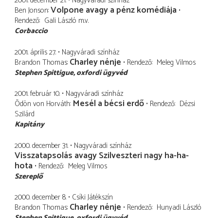
2001. december 21.
Nagyváradi színház
Volpone avagy a pénz komédiája
Ben Jonson
Rendező
Gali László
m.v.
Corbaccio
2001. április 27.
Nagyváradi színház
Charley nénje
Brandon Thomas
Rendező
Meleg Vilmos
Stephen Spittigue
oxfordi ügyvéd
2001. február 10.
Nagyváradi színház
Mesél a bécsi erdő
Ödön von Horváth
Rendező
Dézsi
Szilárd
Kapitány
2000. december 31.
Nagyváradi színház
Visszatapsolás avagy Szilveszteri nagy ha-ha-
hota
Rendező
Meleg Vilmos
Szereplő
2000. december 8.
Csíki Játékszín
Charley nénje
Brandon Thomas
Rendező
Hunyadi László
Stephen Spittigue
oxfordi ügyvéd