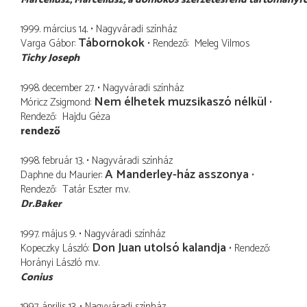
1999. március 14.
Nagyváradi színház
Tábornokok
Varga Gábor
Rendező
Meleg Vilmos
Tichy Joseph
1998. december 27.
Nagyváradi színház
Nem élhetek muzsikaszó nélkül
Móricz Zsigmond
Rendező
Hajdu Géza
rendező
1998. február 13.
Nagyváradi színház
A Manderley-ház asszonya
Daphne du Maurier
Rendező
Tatár Eszter
m.v.
Dr.Baker
1997. május 9.
Nagyváradi színház
Don Juan utolsó kalandja
Kopeczky László
Rendező
Horányi László
m.v.
Conius
1997. április 13.
Nagyváradi színház