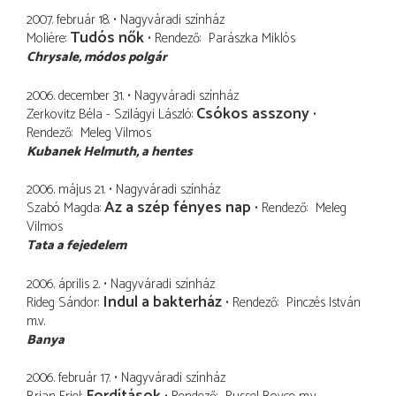
2007. február 18.
Nagyváradi színház
Tudós nők
Molière
Rendező
Parászka Miklós
Chrysale
módos polgár
2006. december 31.
Nagyváradi színház
Csókos asszony
Zerkovitz Béla - Szilágyi László
Rendező
Meleg Vilmos
Kubanek Helmuth
a hentes
2006. május 21.
Nagyváradi színház
Az a szép fényes nap
Szabó Magda
Rendező
Meleg
Vilmos
Tata a fejedelem
2006. április 2.
Nagyváradi színház
Indul a bakterház
Rideg Sándor
Rendező
Pinczés István
m.v.
Banya
2006. február 17.
Nagyváradi színház