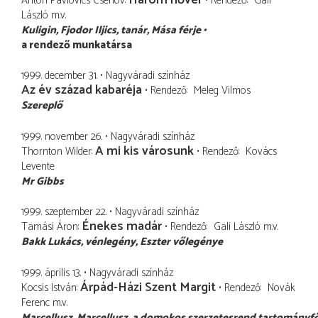
Anton Pavlovics Csehov
Rendező
Gali
László
m.v.
Kuligin, Fjodor Iljics
tanár, Mása férje
a rendező munkatársa
1999. december 31.
Nagyváradi színház
Az év század kabaréja
Rendező
Meleg Vilmos
Szereplő
1999. november 26.
Nagyváradi színház
A mi kis városunk
Thornton Wilder
Rendező
Kovács
Levente
Mr Gibbs
1999. szeptember 22.
Nagyváradi színház
Énekes madár
Tamási Áron
Rendező
Gali László
m.v.
Bakk Lukács
vénlegény, Eszter vőlegénye
1999. április 13.
Nagyváradi színház
Árpád-Házi Szent Margit
Kocsis István
Rendező
Novák
Ferenc
m.v.
Marcellusz
Marcellusz, a domokos szerzetesrend tartomány