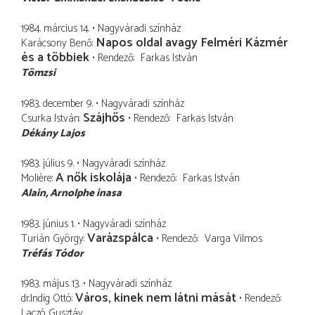
1984. március 14.
Nagyváradi színház
Napos oldal avagy Felméri Kázmér
Karácsony Benő
és a többiek
Rendező
Farkas István
Tömzsi
1983. december 9.
Nagyváradi színház
Szájhős
Csurka István
Rendező
Farkas István
Dékány Lajos
1983. július 9.
Nagyváradi színház
A nők iskolája
Molière
Rendező
Farkas István
Alain
Arnolphe inasa
1983. június 1.
Nagyváradi színház
Varázspálca
Turián György
Rendező
Varga Vilmos
Tréfás Tódor
1983. május 13.
Nagyváradi színház
Város, kinek nem látni mását
dr.Indig Ottó
Rendező
Laczó Gusztáv