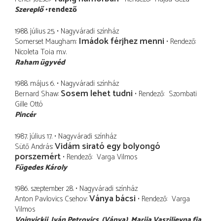
Szereplő
rendező
1988. július 25.
Nagyváradi színház
Imádok férjhez menni
Somerset Maugham
Rendező
Nicoleta Toia
m.v.
Raham ügyvéd
1988. május 6.
Nagyváradi színház
Sosem lehet tudni
Bernard Shaw
Rendező
Szombati
Gille Ottó
Pincér
1987. július 17.
Nagyváradi színház
Vidám sirató egy bolyongó
Sütő András
porszemért
Rendező
Varga Vilmos
Fügedes Károly
1986. szeptember 28.
Nagyváradi színház
Ványa bácsi
Anton Pavlovics Csehov
Rendező
Varga
Vilmos
Vojnyickij, Iván Petrovics
(Ványa), Marija Vasziljevna fia