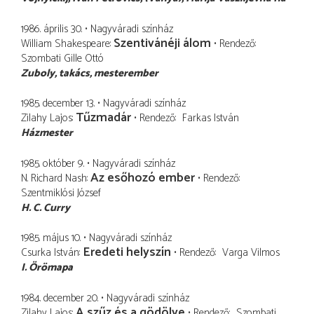
1986. április 30.
Nagyváradi színház
Szentivánéji álom
William Shakespeare
Rendező
Szombati Gille Ottó
Zuboly
takács, mesterember
1985. december 13.
Nagyváradi színház
Tűzmadár
Zilahy Lajos
Rendező
Farkas István
Házmester
1985. október 9.
Nagyváradi színház
Az esőhozó ember
N. Richard Nash
Rendező
Szentmiklósi József
H. C. Curry
1985. május 10.
Nagyváradi színház
Eredeti helyszín
Csurka István
Rendező
Varga Vilmos
I. Örömapa
1984. december 20.
Nagyváradi színház
A szűz és a gödölye
Zilahy Lajos
Rendező
Szombati