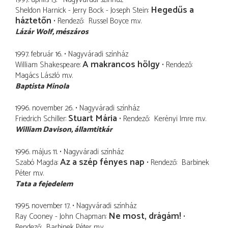
Hegedűs a
Sheldon Harnick - Jerry Bock - Joseph Stein
háztetőn
Rendező
Russel Boyce
m.v.
Lázár Wolf
mészáros
1997. február 16.
Nagyváradi színház
A makrancos hölgy
William Shakespeare
Rendező
Magács László
m.v.
Baptista Minola
1996. november 26.
Nagyváradi színház
Stuart Mária
Friedrich Schiller
Rendező
Kerényi Imre
m.v.
William Davison
államtitkár
1996. május 11.
Nagyváradi színház
Az a szép fényes nap
Szabó Magda
Rendező
Barbinek
Péter
m.v.
Tata a fejedelem
1995. november 17.
Nagyváradi színház
Ne most, drágám!
Ray Cooney - John Chapman
Rendező
Barbinek Péter
m.v.