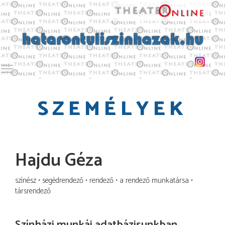
Toggle main menu visibility
SZEMÉLYEK
Hajdu Géza
színész
segédrendező
rendező
a rendező munkatársa
társrendező
Színházi munkái adatbázisunkban