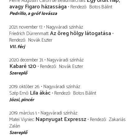
Egy őrült nap,
Pierre Augustin Caron de Beaumarchais
avagy Figaro házassága
Rendező
Botos Bálint
Pedrillo
a gróf lovásza
2021. november 17.
Nagyváradi színház
Az öreg hölgy látogatása
Friedrich Dürrenmatt
Rendező
Novák Eszter
VII. férj
2020. december 31.
Nagyváradi színház
Kabaré 120
Rendező
Novák Eszter
Szereplő
2019. október 26.
Nagyváradi színház
Lila ákác
Szép Ernő
Rendező
Botos Bálint
Józsi
pincér
2019. március 1.
Nagyváradi színház
Napnyugat Expressz
Matei Vişniec
Rendező
Zakariás
Zalán
Szereplő