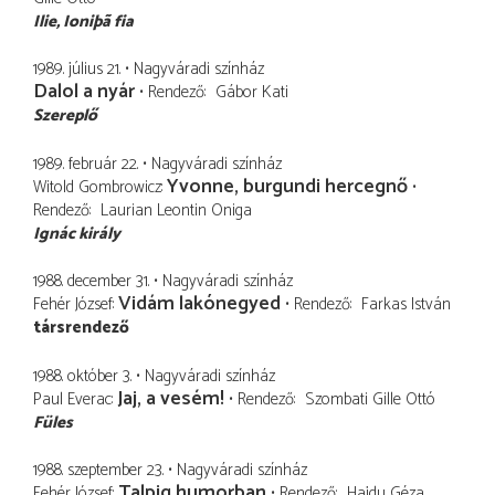
Ilie
Ioniþã fia
1989. július 21.
Nagyváradi színház
Dalol a nyár
Rendező
Gábor Kati
Szereplő
1989. február 22.
Nagyváradi színház
Yvonne, burgundi hercegnő
Witold Gombrowicz
Rendező
Laurian Leontin Oniga
Ignác király
1988. december 31.
Nagyváradi színház
Vidám lakónegyed
Fehér József
Rendező
Farkas István
társrendező
1988. október 3.
Nagyváradi színház
Jaj, a vesém!
Paul Everac
Rendező
Szombati Gille Ottó
Füles
1988. szeptember 23.
Nagyváradi színház
Talpig humorban
Fehér József
Rendező
Hajdu Géza