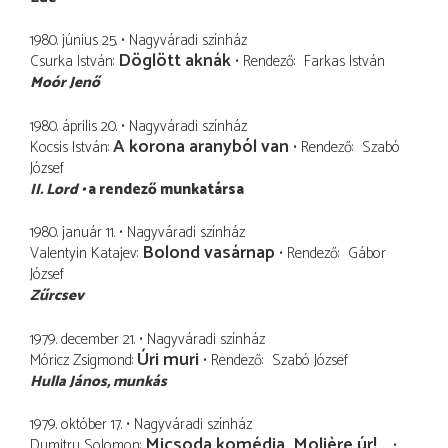
1980. június 25.
Nagyváradi színház
Döglött aknák
Csurka István
Rendező
Farkas István
Moór Jenő
1980. április 20.
Nagyváradi színház
A korona aranyból van
Kocsis István
Rendező
Szabó
József
II. Lord
a rendező munkatársa
1980. január 11.
Nagyváradi színház
Bolond vasárnap
Valentyin Katajev
Rendező
Gábor
József
Zűrcsev
1979. december 21.
Nagyváradi színház
Úri muri
Móricz Zsigmond
Rendező
Szabó József
Hulla János
munkás
1979. október 17.
Nagyváradi színház
Micsoda komédia, Molière úr!...
Dumitru Solomon