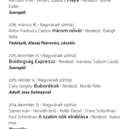
Maya
Harmath Imre - Fényes Szabolcs
Rendező
Novák
Eszter
Szereplő
2016. március 18.
Nagyváradi színház
Három nővér
Anton Pavlovics Csehov
Rendező
Balogh
Attila
Fedotyik, Alexej Petrovics
zászlós
2015. december 31.
Nagyváradi színház
Boldogság Expressz
Rendező
Harsányi Sulyom László
Szereplő
2015. október 9.
Nagyváradi színház
Buborékok
Csiky Gergely
Rendező
Novák Péter
Adolf
inas Solmaynál
2014. december 31.
Nagyváradi színház
Szenes Iván - Horváth Jenő - Kellér Dezső - Franz Schönthan -
A szabin nők elrablása
Paul Schönthan
Rendező
Halasi
Imre