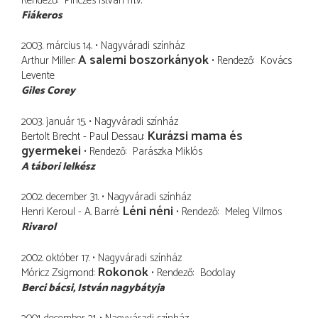
Rendező
Pinczés István
m.v.
Fiákeros
2003. március 14.
Nagyváradi színház
A salemi boszorkányok
Arthur Miller
Rendező
Kovács
Levente
Giles Corey
2003. január 15.
Nagyváradi színház
Kurázsi mama és
Bertolt Brecht - Paul Dessau
gyermekei
Rendező
Parászka Miklós
A tábori lelkész
2002. december 31.
Nagyváradi színház
Léni néni
Henri Keroul - A. Barré
Rendező
Meleg Vilmos
Rivarol
2002. október 17.
Nagyváradi színház
Rokonok
Móricz Zsigmond
Rendező
Bodolay
Berci bácsi
István nagybátyja