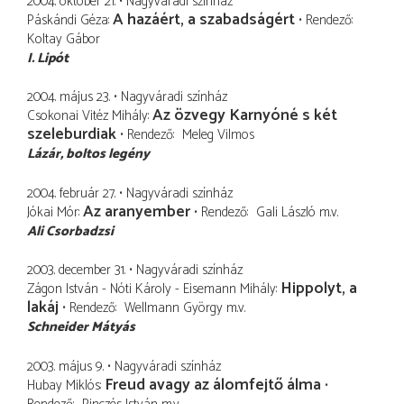
2004. október 21.
Nagyváradi színház
A hazáért, a szabadságért
Páskándi Géza
Rendező
Koltay Gábor
I. Lipót
2004. május 23.
Nagyváradi színház
Az özvegy Karnyóné s két
Csokonai Vitéz Mihály
szeleburdiak
Rendező
Meleg Vilmos
Lázár
boltos legény
2004. február 27.
Nagyváradi színház
Az aranyember
Jókai Mór
Rendező
Gali László
m.v.
Ali Csorbadzsi
2003. december 31.
Nagyváradi színház
Hippolyt, a
Zágon István - Nóti Károly - Eisemann Mihály
lakáj
Rendező
Wellmann György
m.v.
Schneider Mátyás
2003. május 9.
Nagyváradi színház
Freud avagy az álomfejtő álma
Hubay Miklós