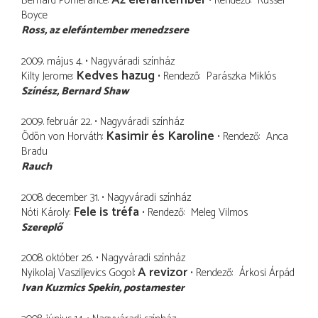
Az elefántember
Bernard Pomerance
Rendező
Russel
Boyce
Ross
az elefántember menedzsere
2009. május 4.
Nagyváradi színház
Kedves hazug
Kilty Jerome
Rendező
Parászka Miklós
Színész
Bernard Shaw
2009. február 22.
Nagyváradi színház
Kasimir és Karoline
Ödön von Horváth
Rendező
Anca
Bradu
Rauch
2008. december 31.
Nagyváradi színház
Fele is tréfa
Nóti Károly
Rendező
Meleg Vilmos
Szereplő
2008. október 26.
Nagyváradi színház
A revizor
Nyikolaj Vasziljevics Gogol
Rendező
Árkosi Árpád
Ivan Kuzmics Spekin
postamester