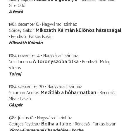
Gille Ottó
A festõ
1984. december 8.
Nagyváradi színház
Mikszáth Kálmán különös házasságai
Görgey Gábor
Rendező
Farkas István
Mikszáth Kálmán
1984. november 4.
Nagyváradi színház
A toronyszoba titka
Nelu Ionescu
Rendező
Meleg
Vilmos
Tolvaj
1984. szeptember 30.
Nagyváradi színház
Mezítláb a hóharmatban
Salamon András
Rendező
Miske László
Gáspár
1984. június 10.
Nagyváradi színház
Bolha a fülbe
Georges Feydeau
Rendező
Farkas István
Victor-Emmanuel Chandebise
Poche