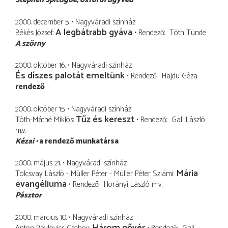
2000. december 5.
Nagyváradi színház
A legbátrabb gyáva
Békés József
Rendező
Tóth Tünde
A szörny
2000. október 16.
Nagyváradi színház
És díszes palotát emeltünk
Rendező
Hajdu Géza
rendező
2000. október 15.
Nagyváradi színház
Tűz és kereszt
Tóth-Máthé Miklós
Rendező
Gali László
m.v.
Kézai
a rendező munkatársa
2000. május 21.
Nagyváradi színház
Mária
Tolcsvay László - Müller Péter - Müller Péter Sziámi
evangéliuma
Rendező
Horányi László
m.v.
Pásztor
2000. március 10.
Nagyváradi színház
Három nővér