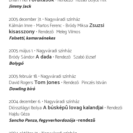
Fordítások
Brian Friel
Rendező
Russel Boyce
m.v.
Jimmy Jack
2005. december 31.
Nagyváradi színház
Zsuzsi
Kálmán Imre - Martos Ferenc - Bródy Miksa
kisasszony
Rendező
Meleg Vilmos
Falsetti
kamaraénekes
2005. május 1.
Nagyváradi színház
A dada
Bródy Sándor
Rendező
Szabó József
Bolygó
2005. február 18.
Nagyváradi színház
Tom Jones
David Rogers
Rendező
Pinczés István
Dowling bíró
2004. december 6.
Nagyváradi színház
A búsképû lovag kalandjai
Diósszilágyi Ibolya
Rendező
Hajdu Géza
Sancho Panza
fegyverhordozója
rendező