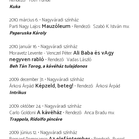
Rendező
Tóth Tünde
Kuka
2010. március 6.
Nagyváradi színház
Mauzóleum
Parti Nagy Lajos
Rendező
Szabó K. István
m.v.
Paparuska Károly
2010. január 16.
Nagyváradi színház
Ali Baba és vAgy
Moravetz Levente - Venczel Péter
negyven rabló
Rendező
Vadas László
Beh Tán Torog
a kávéház tulajdonos
2009. december 31.
Nagyváradi színház
Képzeld, beteg!
Árkosi Árpád
Rendező
Árkosi Árpád
Intrikus
2009. október 24.
Nagyváradi színház
A kávéház
Carlo Goldoni
Rendező
Anca Bradu
m.v.
Trappola
Ridolfo pincére
2009. június 12.
Nagyváradi színház