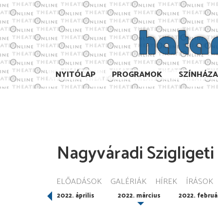
NYITÓLAP
PROGRAMOK
SZÍNHÁZ
Nagyváradi Szigliget
ELŐADÁSOK
GALÉRIÁK
HÍREK
ÍRÁSOK
022. május
2022. április
2022. március
2022. februá