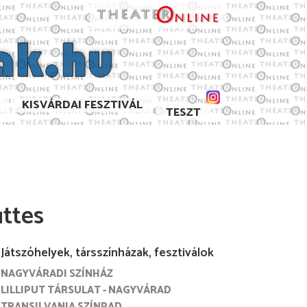
KISVÁRDAI FESZTIVÁL
TESZT
ttes
Játszóhelyek, társszínházak, fesztiválok
NAGYVÁRADI SZÍNHÁZ
. szeptember
2021. augusztus
2021. június
2021. május
LILLIPUT TÁRSULAT - NAGYVÁRAD
TRANSILVANIA SZÍNPAD