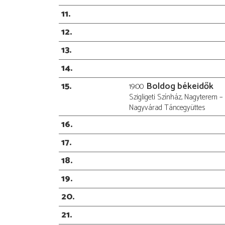
11
12
13
14
15
Boldog békeidők
19:00
Szigligeti Színház, Nagyterem 
Nagyvárad Táncegyüttes
16
17
18
19
20
21