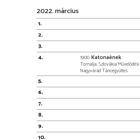
2022. március
1
2
3
4
Katonaének
19:00
Tornalja, Szlovákia Művelődési
Nagyvárad Táncegyüttes
5
6
7
8
9
10