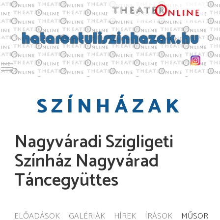
Toggle main menu visibility
SZÍNHÁZAK
Nagyváradi Szigligeti
Színház Nagyvárad
Táncegyüttes
ELŐADÁSOK
GALÉRIÁK
HÍREK
ÍRÁSOK
MŰSOR