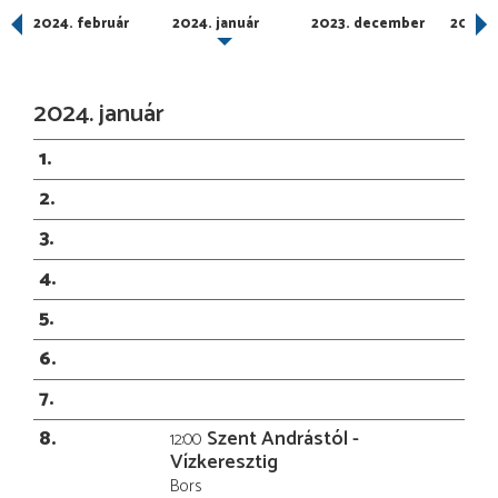
2024. február
2024. január
2023. december
2023.
2024. január
1
2
3
4
5
6
7
8
Szent Andrástól -
12:00
Vízkeresztig
Bors