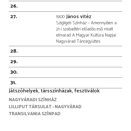
26
27
János vitéz
19:00
Szigligeti Színház – Amennyiben a
21-i szabadtéri előadás eső miatt
elmarad. A Magyar Kultúra Napjai
Nagyvárad Táncegyüttes
28
29
30
31
Játszóhelyek, társszínházak, fesztiválok
NAGYVÁRADI SZÍNHÁZ
LILLIPUT TÁRSULAT - NAGYVÁRAD
TRANSILVANIA SZÍNPAD