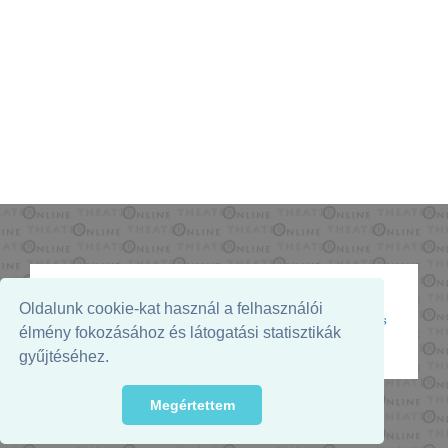
Oldalunk cookie-kat használ a felhasználói
Az oldal megjelenését támogatja:
élmény fokozásához és látogatási statisztikák
gyűjtéséhez.
Megértettem
© 2026. - THEATER Online -
theater.hu