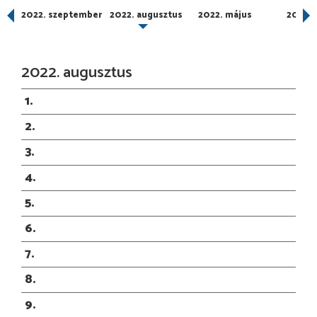
2022. szeptember
2022. augusztus
2022. május
2022. á
2022. augusztus
1
2
3
4
5
6
7
8
9