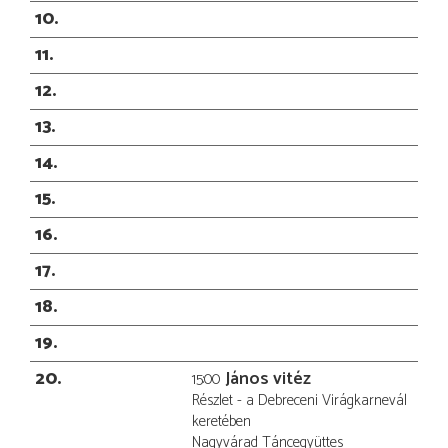
10
11
12
13
14
15
16
17
18
19
20
János vitéz
15:00
Részlet - a Debreceni Virágkarnevál
keretében
Nagyvárad Táncegyüttes