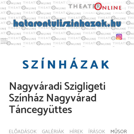
Toggle main menu visibility
SZÍNHÁZAK
Nagyváradi Szigligeti
Színház Nagyvárad
Táncegyüttes
ELŐADÁSOK
GALÉRIÁK
HÍREK
ÍRÁSOK
MŰSOR