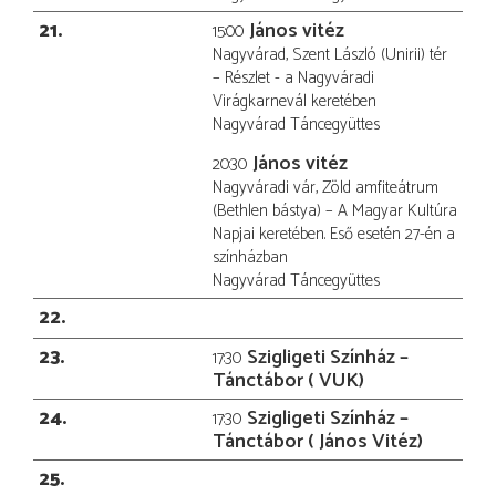
21
János vitéz
15:00
Nagyvárad, Szent László (Unirii) tér
– Részlet - a Nagyváradi
Virágkarnevál keretében
Nagyvárad Táncegyüttes
János vitéz
20:30
Nagyváradi vár, Zöld amfiteátrum
(Bethlen bástya) – A Magyar Kultúra
Napjai keretében. Eső esetén 27-én a
színházban
Nagyvárad Táncegyüttes
22
23
Szigligeti Színház –
17:30
Tánctábor ( VUK)
24
Szigligeti Színház –
17:30
Tánctábor ( János Vitéz)
25