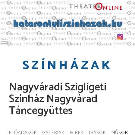
Toggle main menu visibility
SZÍNHÁZAK
Nagyváradi Szigligeti
Színház Nagyvárad
Táncegyüttes
ELŐADÁSOK
GALÉRIÁK
HÍREK
ÍRÁSOK
MŰSOR