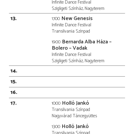
Infinite Dance Festival
Szigligeti Színház, Nagyterem
13
New Genesis
17:00
Infinite Dance Festival
Transilvania Színpad
Bernarda Alba Háza –
19:00
Bolero – Vadak
Infinite Dance Festival
Szigligeti Színház, Nagyterem
14
15
16
17
Holló Jankó
10:00
Transilvania Színpad
Nagyvárad Táncegyüttes
Holló Jankó
13:00
Transilvania Színpad