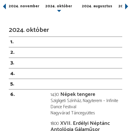
2024. november
2024. október
2024. augusztus
2024. 
2024. október
1
2
3
4
5
6
Népek tengere
14:30
Szigligeti Színház, Nagyterem – Infinite
Dance Festival
Nagyvárad Táncegyüttes
XVII. Erdélyi Néptánc
18:00
Antológia Gálaműsor