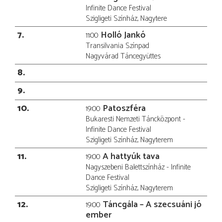
Infinite Dance Festival
Szigligeti Színház, Nagytere
7
Holló Jankó
11:00
Transilvania Színpad
Nagyvárad Táncegyüttes
8
9
10
Patoszféra
19:00
Bukaresti Nemzeti Táncközpont -
Infinite Dance Festival
Szigligeti Színház, Nagyterem
11
A hattyúk tava
19:00
Nagyszebeni Balettszínház - Infinite
Dance Festival
Szigligeti Színház, Nagyterem
12
Táncgála – A szecsuáni jó
19:00
ember