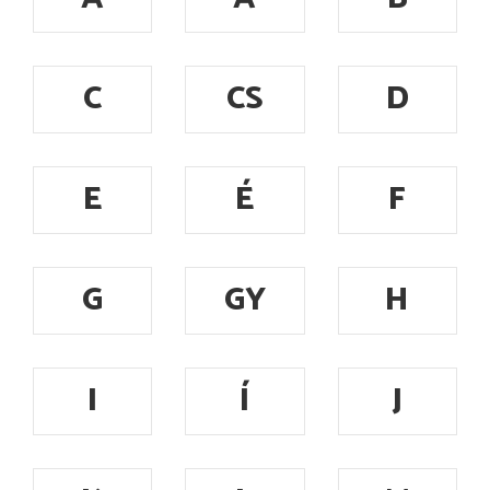
C
CS
D
E
É
F
G
GY
H
I
Í
J