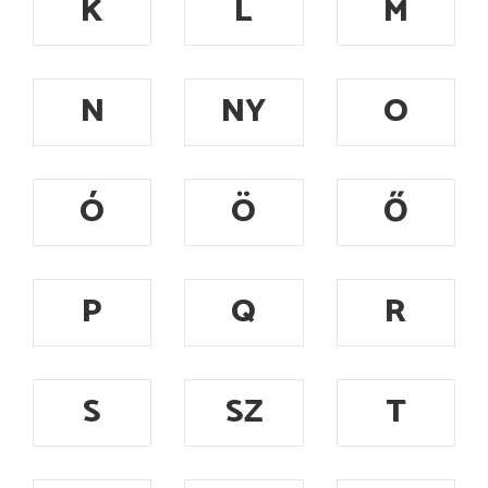
K
L
M
N
NY
O
Ó
Ö
Ő
P
Q
R
S
SZ
T