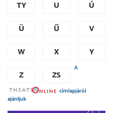
TY
U
Ú
Ü
Ű
V
W
X
Y
A
Z
ZS
címlapjáról
ajánljuk