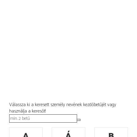
Válassza ki a keresett személy nevének kezdőbetűjét vagy
használja a keresőt!
A
Á
B