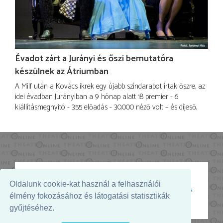
Évadot zárt a Jurányi és őszi bemutatóra
készülnek az Átriumban
A Milf után a Kovács ikrek egy újabb színdarabot írtak őszre, az
idei évadban Jurányiban a 9 hónap alatt 18 premier - 6
kiállításmegnyitó - 355 előadás - 30.000 néző volt – és díjeső.
Oldalunk cookie-kat használ a felhasználói
Az oldal megjelenését támogatja:
élmény fokozásához és látogatási statisztikák
gyűjtéséhez.