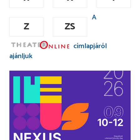
A
Z
ZS
címlapjáról
ajánljuk