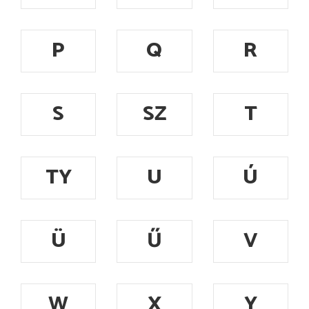
P
Q
R
S
SZ
T
TY
U
Ú
Ü
Ű
V
W
X
Y