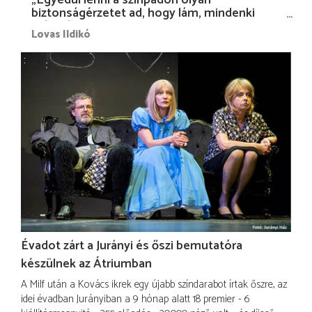
biztonságérzetet ad, hogy lám, mindenki
más nélkül is megvagyok magammal…”
Lovas Ildikó
Évadot zárt a Jurányi és őszi bemutatóra
készülnek az Átriumban
A Milf után a Kovács ikrek egy újabb színdarabot írtak őszre, az
idei évadban Jurányiban a 9 hónap alatt 18 premier - 6