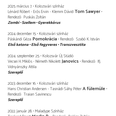
2025. március 7.
Kolozsvári színház
Tom Sawyer
Lénárd Róbert - Erős Ervin - Klemm Dávid
Rendező
Puskás Zoltán
Zombi
Szellem
Gyerekkórus
2024. december 15.
Kolozsvári színház
Pornokrácia
Páskándi Géza
Rendező
Szabó K. István
Első katona
Első fegyveres
Transzvesztita
2024. szeptember 25.
Kolozsvár Új Stúdió
Janovics
Vecsei H. Miklós - Németh Nikolett
Rendező
Ifj.
Vidnyánszky Attila
Szereplő
2023. december 16.
Kolozsvári színház
A fülemüle
Hans Christian Andersen - Tasnádi-Sáhy Péter
Rendező
Traian Savinescu
Szereplő
2022. január 28.
Maladype Színház