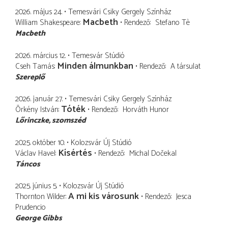
2026. május 24.
Temesvári Csiky Gergely Színház
Macbeth
William Shakespeare
Rendező
Stefano Tè
Macbeth
2026. március 12.
Temesvár Stúdió
Minden álmunkban
Cseh Tamás
Rendező
A társulat
Szereplő
2026. január 27.
Temesvári Csiky Gergely Színház
Tóték
Örkény István
Rendező
Horváth Hunor
Lőrinczke
szomszéd
2025. október 10.
Kolozsvár Új Stúdió
Kísértés
Václav Havel
Rendező
Michal Dočekal
Táncos
2025. június 5.
Kolozsvár Új Stúdió
A mi kis városunk
Thornton Wilder
Rendező
Jesca
Prudencio
George Gibbs