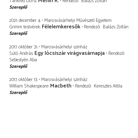
Merlin R.
Tankred Dorst
Rendező
Balázs Zoltán
Szereplő
2021. december 4.
Marosvásárhelyi Művészeti Egyetem
Félelemkeresők
Grimm testvérek
Rendező
Balázs Zoltán
Szereplő
2017. október 31.
Marosvásárhelyi szinház
Egy lócsiszár virágvasárnapja
Sütő András
Rendező
Sebestyén Aba
Szereplő
2017. október 13.
Marosvásárhelyi szinház
Macbeth
William Shakespeare
Rendező
Keresztes Attila
Szereplő