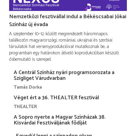
Nemzetközi fesztivállal indul a Békéscsabai Jókai
Színház új évada
A szeptember 10–12. között megrendezett háromnapos
találkozón magyarországi, romániai, ukrajnai és szerbiai
társulatok hat versenyprodukcióval mutatkoznak be, a
programban egy határokon átívelő koprodukcióban készülő
ősbemutató is szerepel.
A Centrál Színház nyári programsorozata a
Szigliget Várudvarban
Tamás Dorka
Véget ért a 36. THEALTER fesztivál
THEALTER
A Sopro nyerte a Magyar Színházak 38.
Kisvárdai Fesztiváljának fődíját
„Egyedül lenni a színpadon olyan