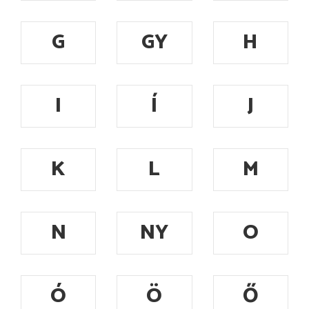
G
GY
H
I
Í
J
K
L
M
N
NY
O
Ó
Ö
Ő