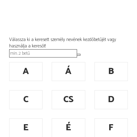
Válassza ki a keresett személy nevének kezdőbetűjét vagy
használja a keresőt!
A
Á
B
C
CS
D
E
É
F