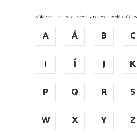
Válassza ki a keresett személy nevének kezdőbetűjét v
A
Á
B
C
I
Í
J
K
P
Q
R
S
W
X
Y
Z