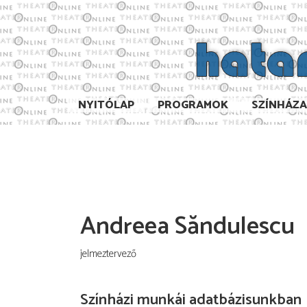
NYITÓLAP
PROGRAMOK
SZÍNHÁZ
Andreea Săndulescu
jelmeztervező
Színházi munkái adatbázisunkban