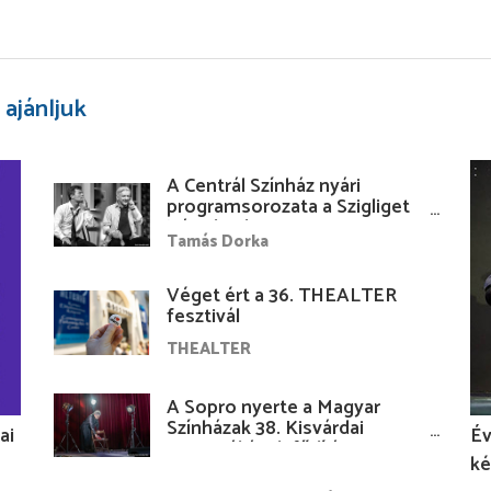
 ajánljuk
A Centrál Színház nyári
programsorozata a Szigliget
Várudvarban
Tamás Dorka
Véget ért a 36. THEALTER
fesztivál
THEALTER
A Sopro nyerte a Magyar
Színházak 38. Kisvárdai
ai
Év
Fesztiváljának fődíját
ké