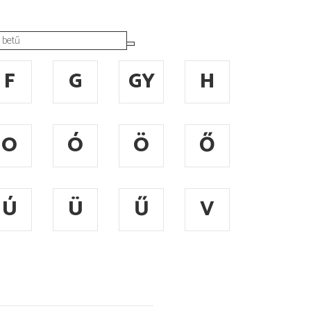
F
G
GY
H
O
Ó
Ö
Ő
Ú
Ü
Ű
V