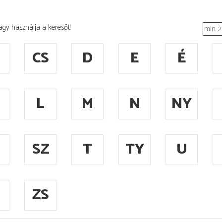
agy használja a keresőt!
CS
D
E
É
L
M
N
NY
SZ
T
TY
U
ZS