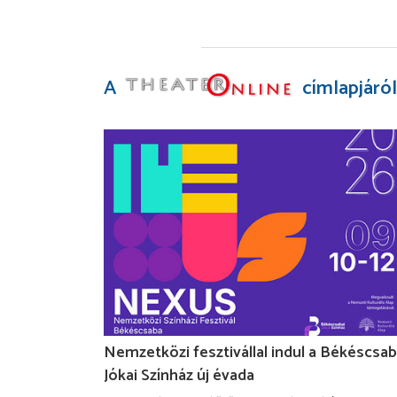
A
címlapjáról
Nemzetközi fesztivállal indul a Békéscsab
Jókai Színház új évada