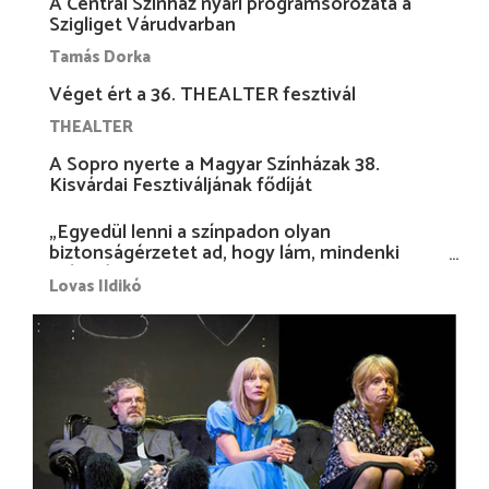
A Centrál Színház nyári programsorozata a
Szigliget Várudvarban
Tamás Dorka
Véget ért a 36. THEALTER fesztivál
THEALTER
A Sopro nyerte a Magyar Színházak 38.
Kisvárdai Fesztiváljának fődíját
„Egyedül lenni a színpadon olyan
biztonságérzetet ad, hogy lám, mindenki
más nélkül is megvagyok magammal…”
Lovas Ildikó