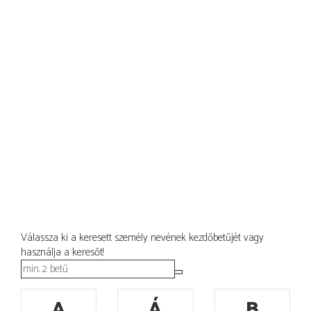
Válassza ki a keresett személy nevének kezdőbetűjét vagy
használja a keresőt!
A
Á
B