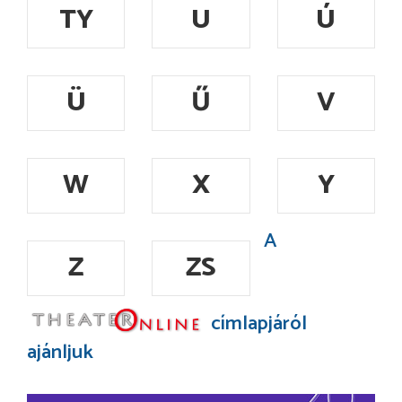
TY
U
Ú
Ü
Ű
V
W
X
Y
A
Z
ZS
címlapjáról
ajánljuk