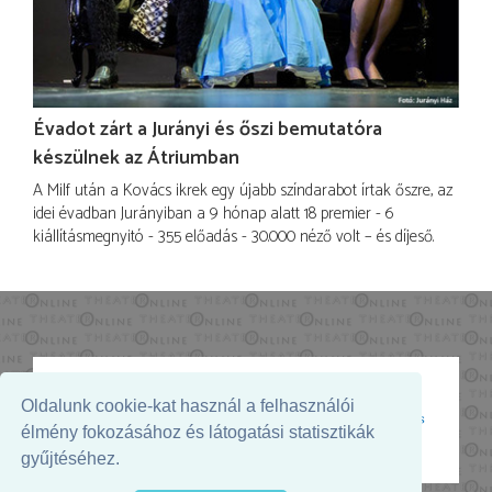
Évadot zárt a Jurányi és őszi bemutatóra
készülnek az Átriumban
A Milf után a Kovács ikrek egy újabb színdarabot írtak őszre, az
idei évadban Jurányiban a 9 hónap alatt 18 premier - 6
kiállításmegnyitó - 355 előadás - 30.000 néző volt – és díjeső.
Oldalunk cookie-kat használ a felhasználói
Az oldal megjelenését támogatja:
élmény fokozásához és látogatási statisztikák
gyűjtéséhez.