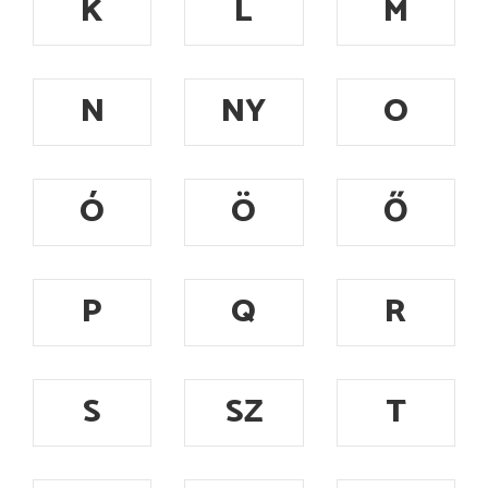
K
L
M
N
NY
O
Ó
Ö
Ő
P
Q
R
S
SZ
T