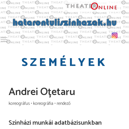
Toggle main menu visibility
SZEMÉLYEK
Andrei Oțetaru
koreográfus
koreográfia
rendező
Színházi munkái adatbázisunkban