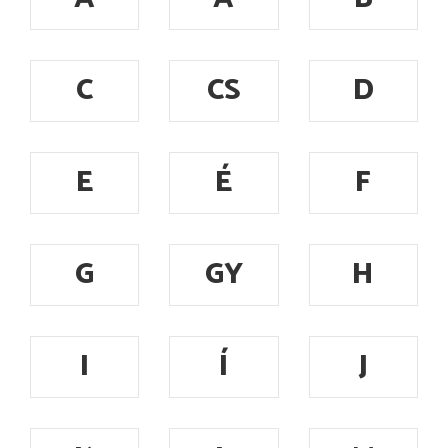
C
CS
D
E
É
F
G
GY
H
I
Í
J