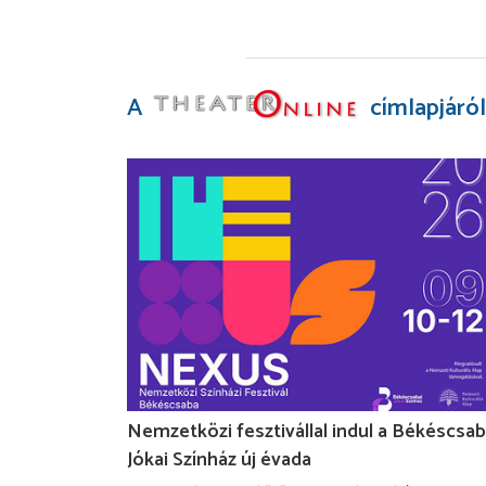
A
címlapjáról
Nemzetközi fesztivállal indul a Békéscsab
Jókai Színház új évada