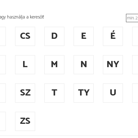
agy használja a keresőt!
CS
D
E
É
L
M
N
NY
SZ
T
TY
U
ZS