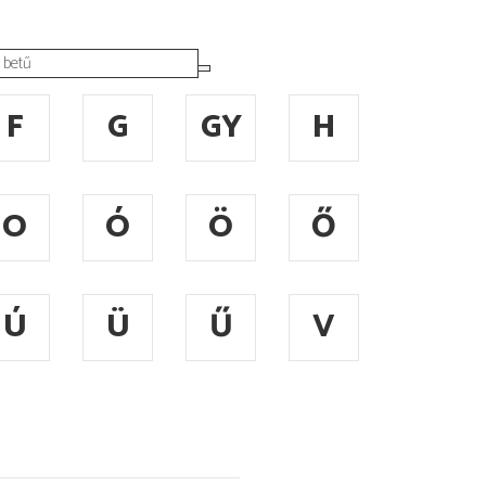
F
G
GY
H
O
Ó
Ö
Ő
Ú
Ü
Ű
V