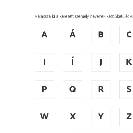
Válassza ki a keresett személy nevének kezdőbetűjét v
A
Á
B
C
I
Í
J
K
P
Q
R
S
W
X
Y
Z