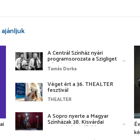
 ajánljuk
A Centrál Színház nyári
programsorozata a Szigliget
Várudvarban
Tamás Dorka
Véget ért a 36. THEALTER
fesztivál
THEALTER
A Sopro nyerte a Magyar
Színházak 38. Kisvárdai
ai
Év
Fesztiváljának fődíját
ké