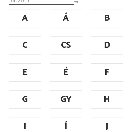
A
Á
B
C
CS
D
E
É
F
G
GY
H
I
Í
J