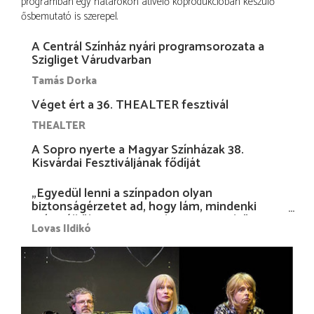
programban egy határokon átívelő koprodukcióban készülő
ősbemutató is szerepel.
A Centrál Színház nyári programsorozata a
Szigliget Várudvarban
Tamás Dorka
Véget ért a 36. THEALTER fesztivál
THEALTER
A Sopro nyerte a Magyar Színházak 38.
Kisvárdai Fesztiváljának fődíját
„Egyedül lenni a színpadon olyan
biztonságérzetet ad, hogy lám, mindenki
más nélkül is megvagyok magammal…”
Lovas Ildikó