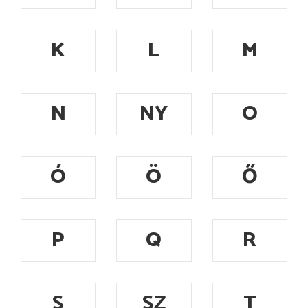
K
L
M
N
NY
O
Ó
Ö
Ő
P
Q
R
S
SZ
T