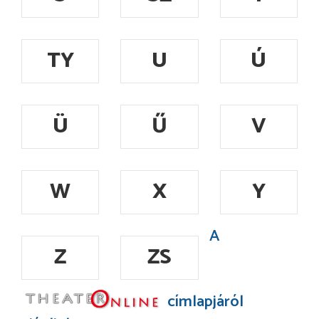
TY
U
Ú
Ü
Ű
V
W
X
Y
A
Z
ZS
címlapjáról