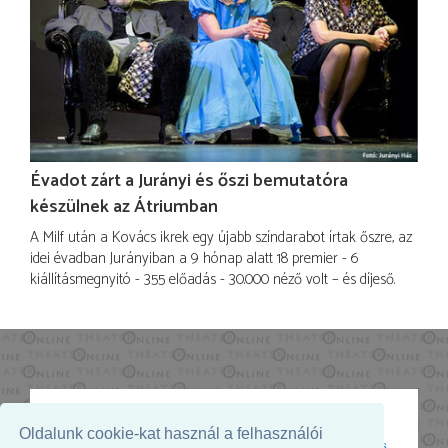
Évadot zárt a Jurányi és őszi bemutatóra
készülnek az Átriumban
A Milf után a Kovács ikrek egy újabb színdarabot írtak őszre, az
idei évadban Jurányiban a 9 hónap alatt 18 premier - 6
kiállításmegnyitó - 355 előadás - 30.000 néző volt – és díjeső.
Oldalunk cookie-kat használ a felhasználói
Az oldal megjelenését támogatja: