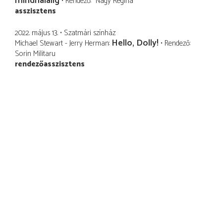
mindhalálig
Rendező
Nagy Regina
asszisztens
2022. május 13.
Szatmári színház
Hello, Dolly!
Michael Stewart - Jerry Herman
Rendező
Sorin Militaru
rendezőasszisztens