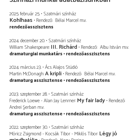
2025. február 25.
Szatmári színház
Kohlhaas
Rendező
Bélai Marcel
m.v.
rendezőasszisztens
2024. december 20.
Szatmári színház
III. Richárd
William Shakespeare
Rendező
Albu István
m.v.
dramaturgiai munkatárs
rendezőasszisztens
2024. március 23.
Ács Alajos Stúdió
A kripli
Martin McDonagh
Rendező
Bélai Marcel
m.v.
dramaturg asszisztense
rendezőasszisztens
2023. szeptember 28.
Szatmári színház
My fair lady
Frederick Loewe - Alan Jay Lenrner
Rendező
Andrei Şerban
m.v.
dramaturg asszisztense
rendezőasszisztens
2022. szeptember 30.
Szatmári színház
Légy jó
Móricz Zsigmond - Kocsák Tibor - Miklós Tibor