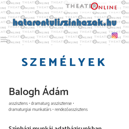
Toggle main menu visibility
SZEMÉLYEK
Balogh Ádám
asszisztens
dramaturg asszisztense
dramaturgiai munkatárs
rendezőasszisztens
Színházi munkái adatbázisunkban