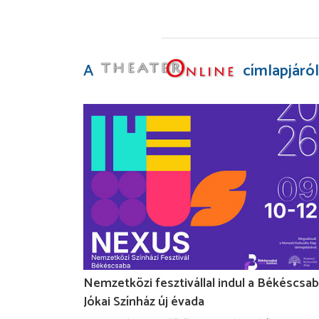
A
címlapjáról
Nemzetközi fesztivállal indul a Békéscsab
Jókai Színház új évada