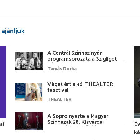
 ajánljuk
A Centrál Színház nyári
programsorozata a Szigliget
Várudvarban
Tamás Dorka
Véget ért a 36. THEALTER
fesztivál
THEALTER
A Sopro nyerte a Magyar
Színházak 38. Kisvárdai
ai
Év
Fesztiváljának fődíját
ké