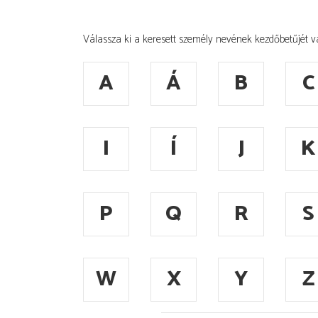
Válassza ki a keresett személy nevének kezdőbetűjét v
A
Á
B
C
I
Í
J
K
P
Q
R
S
W
X
Y
Z