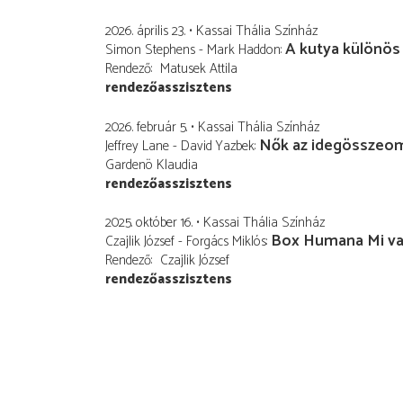
2026. április 23.
Kassai Thália Színház
A kutya különös
Simon Stephens - Mark Haddon
Rendező
Matusek Attila
rendezőasszisztens
2026. február 5.
Kassai Thália Színház
Nők az idegösszeom
Jeffrey Lane - David Yazbek
Gardenö Klaudia
rendezőasszisztens
2025. október 16.
Kassai Thália Színház
Box Humana Mi va
Czajlik József - Forgács Miklós
Rendező
Czajlik József
rendezőasszisztens