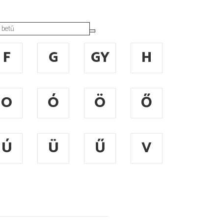
F
G
GY
H
O
Ó
Ö
Ő
Ú
Ü
Ű
V