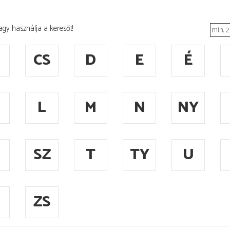
agy használja a keresőt!
CS
D
E
É
L
M
N
NY
SZ
T
TY
U
ZS