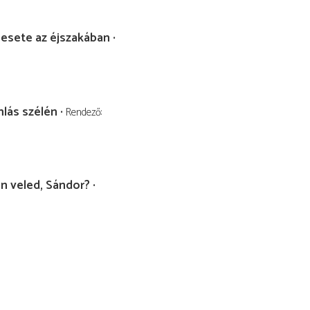
 esete az éjszakában
lás szélén
Rendező
n veled, Sándor?