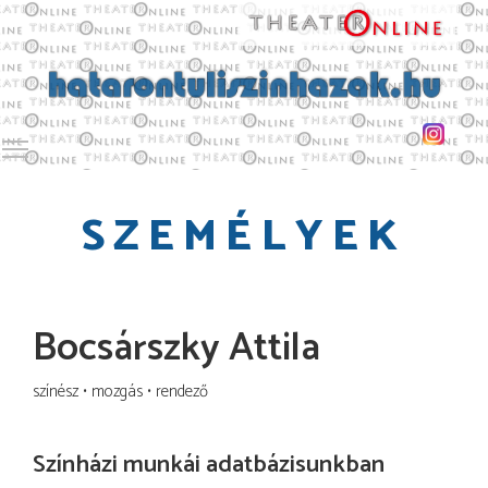
Toggle main menu visibility
SZEMÉLYEK
Bocsárszky Attila
színész
mozgás
rendező
Színházi munkái adatbázisunkban