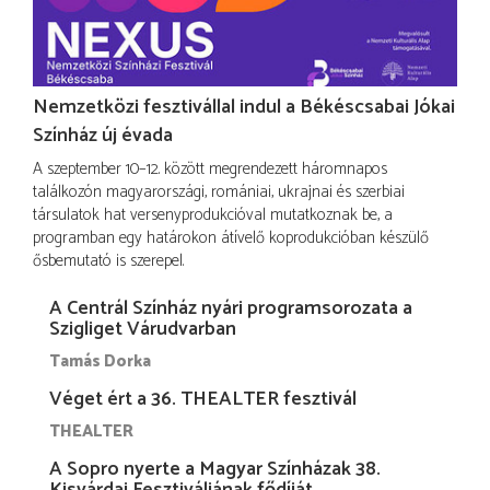
Nemzetközi fesztivállal indul a Békéscsabai Jókai
Színház új évada
A szeptember 10–12. között megrendezett háromnapos
találkozón magyarországi, romániai, ukrajnai és szerbiai
társulatok hat versenyprodukcióval mutatkoznak be, a
programban egy határokon átívelő koprodukcióban készülő
ősbemutató is szerepel.
A Centrál Színház nyári programsorozata a
Szigliget Várudvarban
Tamás Dorka
Véget ért a 36. THEALTER fesztivál
THEALTER
A Sopro nyerte a Magyar Színházak 38.
Kisvárdai Fesztiváljának fődíját