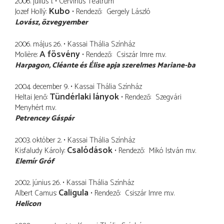
2006. július 1.
Cervinus Teátrum
Kubo
Jozef Hollý
Rendező
Gergely László
Lovász
özvegyember
2006. május 26.
Kassai Thália Színház
A fösvény
Molière
Rendező
Csiszár Imre
m.v.
Harpagon
Cléante és Élise apja szerelmes Mariane-ba
2004. december 9.
Kassai Thália Színház
Tündérlaki lányok
Heltai Jenő
Rendező
Szegvári
Menyhért
m.v.
Petrencey Gáspár
2003. október 2.
Kassai Thália Színház
Csalódások
Kisfaludy Károly
Rendező
Mikó István
m.v.
Elemír Gróf
2002. június 26.
Kassai Thália Színház
Caligula
Albert Camus
Rendező
Csiszár Imre
m.v.
Helicon