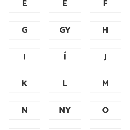
E
É
F
G
GY
H
I
Í
J
K
L
M
N
NY
O