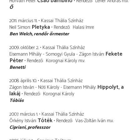
Csaó bambínó
Horváth Péter
Rendező
Léner András
m.v.
Ő
2011. március 11.
Kassai Thália Színház
Pletyka
Neil Simon
Rendező
Halasi Imre
Ben Welch
rendőr őrmester
2009. október 2.
Kassai Thália Színház
Fekete
Eisemann Mihály - Somogyi Gyula - Zágon István
Péter
Rendező
Korognai Károly
m.v.
Benetti
2008. április 10.
Kassai Thália Színház
Hippolyt, a
Zágon István - Nóti Károly - Eisemann Mihály
lakáj
Rendező
Korognai Károly
Tóbiás
2007. március 1.
Kassai Thália Színház
Tóték
Örkény István
Rendező
Vas-Zoltán Iván
m.v.
Cipriani
professzor