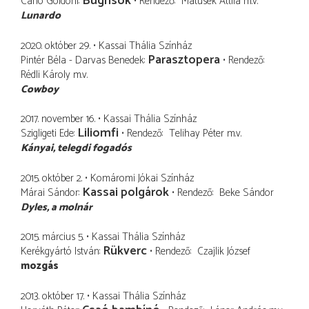
Bugrisok
Carlo Goldoni
Rendező
Matusek Attila
m.v.
Lunardo
2020. október 29.
Kassai Thália Színház
Parasztopera
Pintér Béla - Darvas Benedek
Rendező
Rédli Károly
m.v.
Cowboy
2017. november 16.
Kassai Thália Színház
Liliomfi
Szigligeti Ede
Rendező
Telihay Péter
m.v.
Kányai
telegdi fogadós
2015. október 2.
Komáromi Jókai Színház
Kassai polgárok
Márai Sándor
Rendező
Beke Sándor
Dyles
a molnár
2015. március 5.
Kassai Thália Színház
Rükverc
Kerékgyártó István
Rendező
Czajlik József
mozgás
2013. október 17.
Kassai Thália Színház