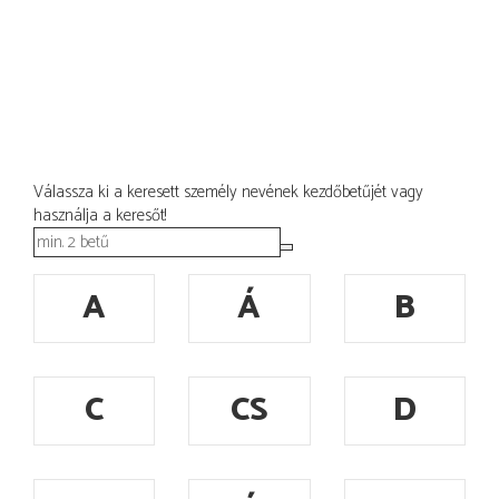
Válassza ki a keresett személy nevének kezdőbetűjét vagy
használja a keresőt!
A
Á
B
C
CS
D