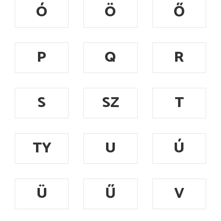
Ó
Ö
Ő
P
Q
R
S
SZ
T
TY
U
Ú
Ü
Ű
V