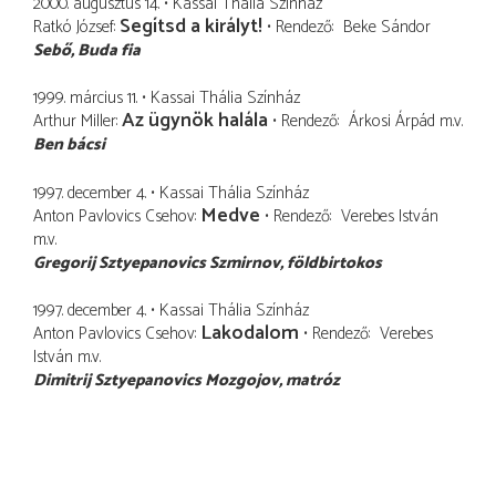
2000. augusztus 14.
Kassai Thália Színház
Segítsd a királyt!
Ratkó József
Rendező
Beke Sándor
Sebő
Buda fia
1999. március 11.
Kassai Thália Színház
Az ügynök halála
Arthur Miller
Rendező
Árkosi Árpád
m.v.
Ben bácsi
1997. december 4.
Kassai Thália Színház
Medve
Anton Pavlovics Csehov
Rendező
Verebes István
m.v.
Gregorij Sztyepanovics Szmirnov
földbirtokos
1997. december 4.
Kassai Thália Színház
Lakodalom
Anton Pavlovics Csehov
Rendező
Verebes
István
m.v.
Dimitrij Sztyepanovics Mozgojov
matróz