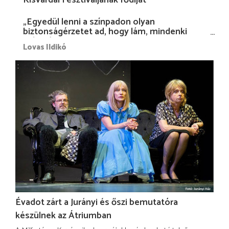
„Egyedül lenni a színpadon olyan
biztonságérzetet ad, hogy lám, mindenki
más nélkül is megvagyok magammal…”
Lovas Ildikó
Évadot zárt a Jurányi és őszi bemutatóra
készülnek az Átriumban