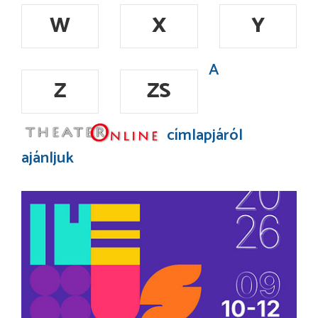
W
X
Y
A
Z
ZS
címlapjáról
ajánljuk