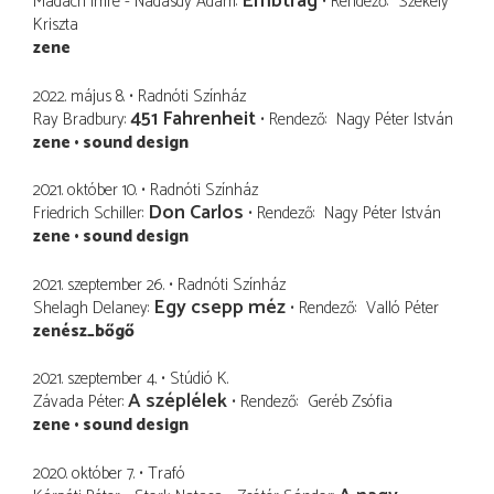
Embtrag
Madách Imre - Nádasdy Ádám
Rendező
Székely
Kriszta
zene
2022. május 8.
Radnóti Színház
451 Fahrenheit
Ray Bradbury
Rendező
Nagy Péter István
zene
sound design
2021. október 10.
Radnóti Színház
Don Carlos
Friedrich Schiller
Rendező
Nagy Péter István
zene
sound design
2021. szeptember 26.
Radnóti Színház
Egy csepp méz
Shelagh Delaney
Rendező
Valló Péter
zenész_bőgő
2021. szeptember 4.
Stúdió K.
A széplélek
Závada Péter
Rendező
Geréb Zsófia
zene
sound design
2020. október 7.
Trafó