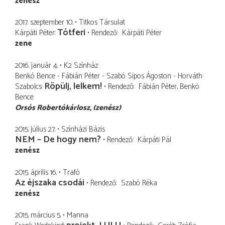
zenész
2017. szeptember 10.
Titkos Társulat
Tótferi
Kárpáti Péter
Rendező
Kárpáti Péter
zene
2016. január 4.
K2 Színház
Benkó Bence - Fábián Péter - Szabó Sipos Ágoston - Horváth
Röpülj, lelkem!
Szabolcs
Rendező
Fábián Péter
Benkó
Bence
Orsós Robertókárlosz
(zenész)
2015. július 27.
Színházi Bázis
NEM – De hogy nem?
Rendező
Kárpáti Pál
zenész
2015. április 16.
Trafó
Az éjszaka csodái
Rendező
Szabó Réka
zenész
2015. március 5.
Manna