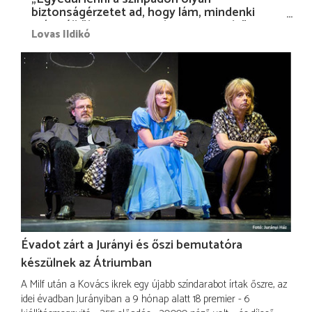
biztonságérzetet ad, hogy lám, mindenki
más nélkül is megvagyok magammal…”
Lovas Ildikó
Évadot zárt a Jurányi és őszi bemutatóra
készülnek az Átriumban
A Milf után a Kovács ikrek egy újabb színdarabot írtak őszre, az
idei évadban Jurányiban a 9 hónap alatt 18 premier - 6