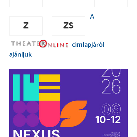
A
Z
ZS
címlapjáról
ajánljuk