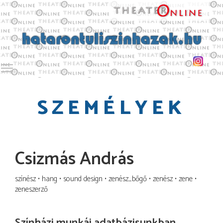
Toggle main menu visibility
SZEMÉLYEK
Csizmás András
színész
hang
sound design
zenész_bőgő
zenész
zene
zeneszerző
Színházi munkái adatbázisunkban