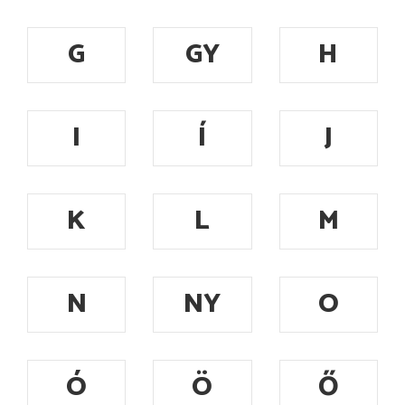
G
GY
H
I
Í
J
K
L
M
N
NY
O
Ó
Ö
Ő