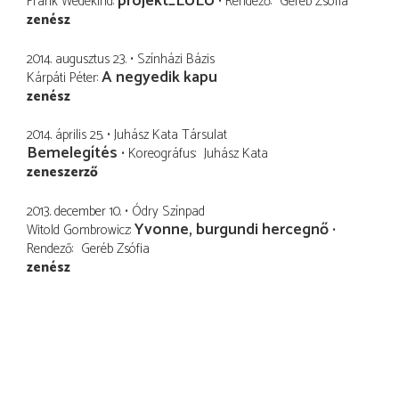
projekt_LULU
Frank Wedekind
Rendező
Geréb Zsófia
zenész
2014. augusztus 23.
Színházi Bázis
A negyedik kapu
Kárpáti Péter
zenész
2014. április 25.
Juhász Kata Társulat
Bemelegítés
Koreográfus
Juhász Kata
zeneszerző
2013. december 10.
Ódry Színpad
Yvonne, burgundi hercegnő
Witold Gombrowicz
Rendező
Geréb Zsófia
zenész