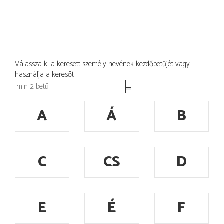
Válassza ki a keresett személy nevének kezdőbetűjét vagy
használja a keresőt!
A
Á
B
C
CS
D
E
É
F