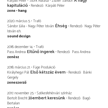
A nagy
Kárpáti Péter - Stork Natasa - Zsótér Sándor
kapituláció
Rendező
Kárpáti Péter
zene
hang
2020. március 5.
Trafó
Éhség
Sándor Júlia - Nagy Péter István
Rendező
Nagy Péter
István
e.h.
sound design
2018. december 14.
Trafó
Eltűnő ingerek
Pass Andrea
Rendező
Pass Andrea
zenész
2018. március 21.
Füge Produkció
Első kétszáz évem
Királyhegyi Pál
Rendező
Bánki
Gergely
zeneszerző
2017. november 25.
Székesfehérvári színház
Jóembert keresünk
Bertolt Brecht
Rendező
Bagó
Bertalan