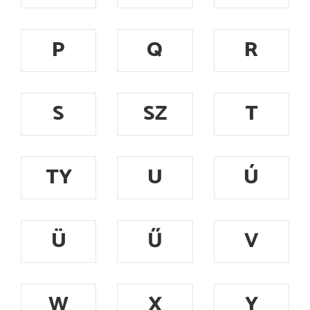
P
Q
R
S
SZ
T
TY
U
Ú
Ü
Ű
V
W
X
Y