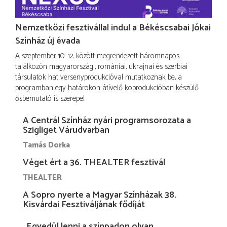
Nemzetközi fesztivállal indul a Békéscsabai Jókai
Színház új évada
A szeptember 10–12. között megrendezett háromnapos
találkozón magyarországi, romániai, ukrajnai és szerbiai
társulatok hat versenyprodukcióval mutatkoznak be, a
programban egy határokon átívelő koprodukcióban készülő
ősbemutató is szerepel.
A Centrál Színház nyári programsorozata a
Szigliget Várudvarban
Tamás Dorka
Véget ért a 36. THEALTER fesztivál
THEALTER
A Sopro nyerte a Magyar Színházak 38.
Kisvárdai Fesztiváljának fődíját
„Egyedül lenni a színpadon olyan