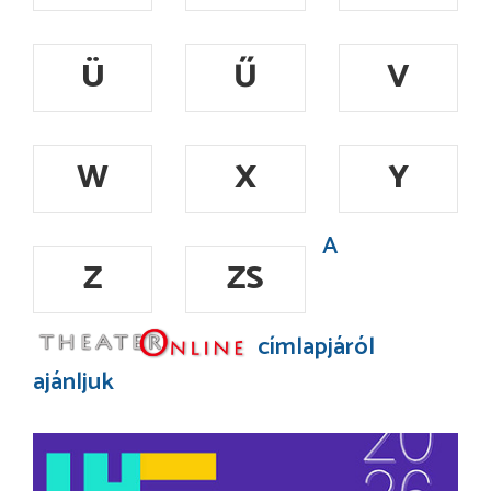
Ü
Ű
V
W
X
Y
A
Z
ZS
címlapjáról
ajánljuk