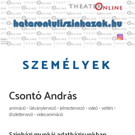
Toggle main menu visibility
SZEMÉLYEK
Csontó András
animáció
látványtervező
jelmeztervező
videó
vetítés
díszlettervező
videoanimáció
Színházi munkái adatbázisunkban