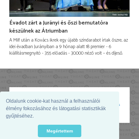
Évadot zárt a Jurányi és őszi bemutatóra
készülnek az Átriumban
A Milf után a Kovács ikrek egy újabb színdarabot írtak őszre, az
idei évadban Jurányiban a 9 hónap alatt 18 premier - 6
kiállításmegnyitó - 355 előadás - 30.000 néző volt – és díjeső.
Oldalunk cookie-kat használ a felhasználói
Az oldal megjelenését támogatja:
élmény fokozásához és látogatási statisztikák
gyűjtéséhez.
Megértettem
© 2026. - THEATER Online -
theater.hu