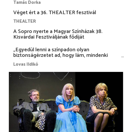
Tamás Dorka
Véget ért a 36. THEALTER fesztivál
THEALTER
A Sopro nyerte a Magyar Színházak 38.
Kisvárdai Fesztiváljának fődíját
„Egyedül lenni a színpadon olyan
biztonságérzetet ad, hogy lám, mindenki
más nélkül is megvagyok magammal…”
Lovas Ildikó