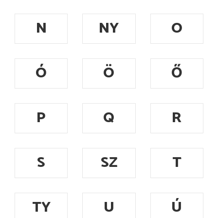
N
NY
O
Ó
Ö
Ő
P
Q
R
S
SZ
T
TY
U
Ú