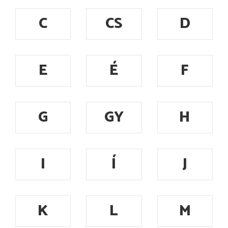
C
CS
D
E
É
F
G
GY
H
I
Í
J
K
L
M