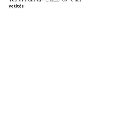
Taurin trauma
Rendező
Olt Tamás
vetítés