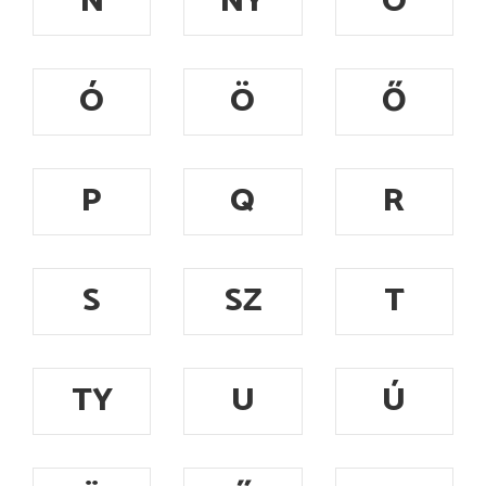
N
NY
O
Ó
Ö
Ő
P
Q
R
S
SZ
T
TY
U
Ú