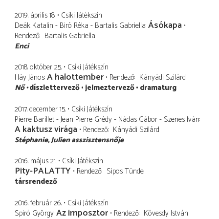
2019. április 18.
Csíki Játékszín
Ásókapa
Deák Katalin - Biró Réka - Bartalis Gabriella
Rendező
Bartalis Gabriella
Enci
2018. október 25.
Csíki Játékszín
A halottember
Háy János
Rendező
Kányádi Szilárd
Nő
díszlettervező
jelmeztervező
dramaturg
2017. december 15.
Csíki Játékszín
Pierre Barillet - Jean Pierre Grédy - Nádas Gábor - Szenes Iván
A kaktusz virága
Rendező
Kányádi Szilárd
Stéphanie
Julien asszisztensnője
2016. május 21.
Csíki Játékszín
Pity-PALATTY
Rendező
Sipos Tünde
társrendező
2016. február 26.
Csíki Játékszín
Az imposztor
Spiró György
Rendező
Kövesdy István