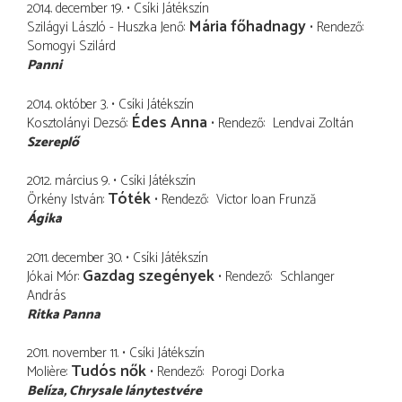
2014. december 19.
Csíki Játékszín
Mária főhadnagy
Szilágyi László - Huszka Jenő
Rendező
Somogyi Szilárd
Panni
2014. október 3.
Csíki Játékszín
Édes Anna
Kosztolányi Dezső
Rendező
Lendvai Zoltán
Szereplő
2012. március 9.
Csíki Játékszín
Tóték
Örkény István
Rendező
Victor Ioan Frunză
Ágika
2011. december 30.
Csíki Játékszín
Gazdag szegények
Jókai Mór
Rendező
Schlanger
András
Ritka Panna
2011. november 11.
Csíki Játékszín
Tudós nők
Molière
Rendező
Porogi Dorka
Belíza
Chrysale lánytestvére