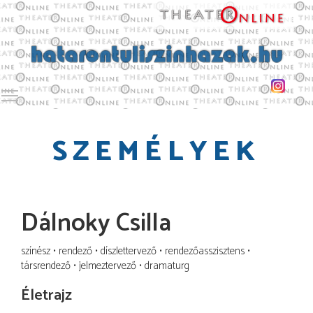
Toggle main menu visibility
SZEMÉLYEK
Dálnoky Csilla
színész
rendező
díszlettervező
rendezőasszisztens
társrendező
jelmeztervező
dramaturg
Életrajz