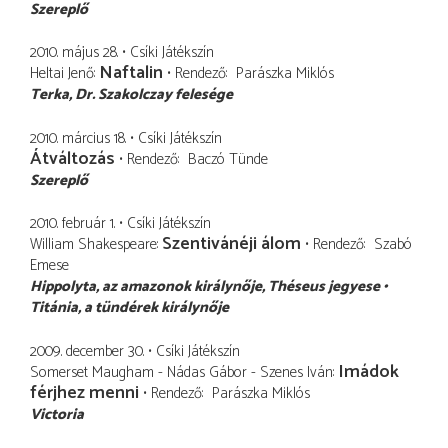
Szereplő
2010. május 28.
Csíki Játékszín
Naftalin
Heltai Jenő
Rendező
Parászka Miklós
Terka
Dr. Szakolczay felesége
2010. március 18.
Csíki Játékszín
Átváltozás
Rendező
Baczó Tünde
Szereplő
2010. február 1.
Csíki Játékszín
Szentivánéji álom
William Shakespeare
Rendező
Szabó
Emese
Hippolyta
az amazonok királynője, Théseus jegyese
Titánia
a tündérek királynője
2009. december 30.
Csíki Játékszín
Imádok
Somerset Maugham - Nádas Gábor - Szenes Iván
férjhez menni
Rendező
Parászka Miklós
Victoria