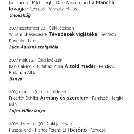
La Mancha
Joe Darion - Mitch Leigh - Dale Wasserman
lovagja
Rendező
Parászka Miklós
Unokahúg
2007. szeptember 22.
Csíki Játékszín
Tévedések vígjátéka
William Shakespeare
Rendező
Kövesdy István
Luca
Adriana szolgálója
2007. május 2.
Csíki Játékszín
A zöld madár
Italo Calvino - Budaházi Attila
Rendező
Budaházi Attila
Banya
2007. március 9.
Csíki Játékszín
Ármány és szerelem
Friedrich Schiller
Rendező
Hargitai
Iván
Lujza
Miller lánya
2006. december 30.
Csíki Játékszín
Lili bárónő
Huszka Jenő - Martos Ferenc
Rendező