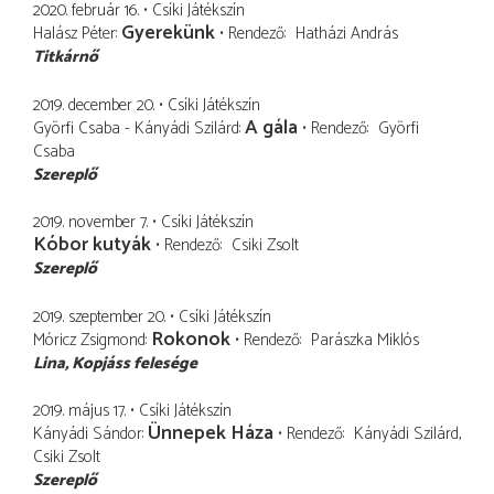
2020. február 16.
Csíki Játékszín
Gyerekünk
Halász Péter
Rendező
Hatházi András
Titkárnő
2019. december 20.
Csíki Játékszín
A gála
Györfi Csaba - Kányádi Szilárd
Rendező
Györfi
Csaba
Szereplő
2019. november 7.
Csíki Játékszín
Kóbor kutyák
Rendező
Csiki Zsolt
Szereplő
2019. szeptember 20.
Csíki Játékszín
Rokonok
Móricz Zsigmond
Rendező
Parászka Miklós
Lina
Kopjáss felesége
2019. május 17.
Csíki Játékszín
Ünnepek Háza
Kányádi Sándor
Rendező
Kányádi Szilárd
Csiki Zsolt
Szereplő