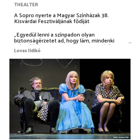
THEALTER
A Sopro nyerte a Magyar Színházak 38.
Kisvárdai Fesztiváljának fődíját
„Egyedül lenni a színpadon olyan
biztonságérzetet ad, hogy lám, mindenki
más nélkül is megvagyok magammal…”
Lovas Ildikó