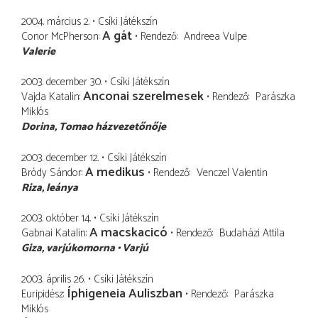
2004. március 2.
Csíki Játékszín
A gát
Conor McPherson
Rendező
Andreea Vulpe
Valerie
2003. december 30.
Csíki Játékszín
Anconai szerelmesek
Vajda Katalin
Rendező
Parászka
Miklós
Dorina
Tomao házvezetőnője
2003. december 12.
Csíki Játékszín
A medikus
Bródy Sándor
Rendező
Venczel Valentin
Riza
leánya
2003. október 14.
Csíki Játékszín
A macskacicó
Gabnai Katalin
Rendező
Budaházi Attila
Giza
varjúkomorna
Varjú
2003. április 26.
Csíki Játékszín
Íphigeneia Auliszban
Euripidész
Rendező
Parászka
Miklós