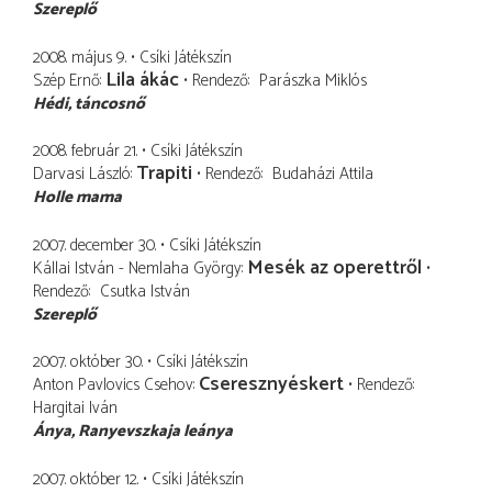
Szereplő
2008. május 9.
Csíki Játékszín
Lila ákác
Szép Ernő
Rendező
Parászka Miklós
Hédi
táncosnő
2008. február 21.
Csíki Játékszín
Trapiti
Darvasi László
Rendező
Budaházi Attila
Holle mama
2007. december 30.
Csíki Játékszín
Mesék az operettről
Kállai István - Nemlaha György
Rendező
Csutka István
Szereplő
2007. október 30.
Csíki Játékszín
Cseresznyéskert
Anton Pavlovics Csehov
Rendező
Hargitai Iván
Ánya
Ranyevszkaja leánya
2007. október 12.
Csíki Játékszín