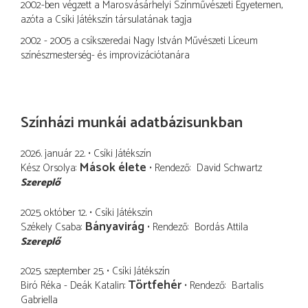
2002-ben végzett a Marosvásárhelyi Színművészeti Egyetemen,
azóta a Csíki Játékszín társulatának tagja
2002 - 2005 a csíkszeredai Nagy István Művészeti Líceum
színészmesterség- és improvizációtanára
Színházi munkái adatbázisunkban
2026. január 22.
Csíki Játékszín
Mások élete
Kész Orsolya
Rendező
David Schwartz
Szereplő
2025. október 12.
Csíki Játékszín
Bányavirág
Székely Csaba
Rendező
Bordás Attila
Szereplő
2025. szeptember 25.
Csíki Játékszín
Törtfehér
Biró Réka - Deák Katalin
Rendező
Bartalis
Gabriella