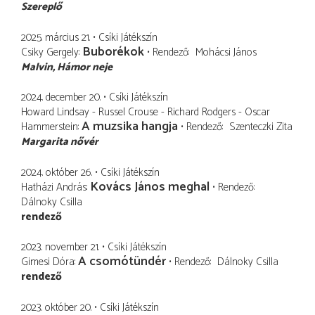
Szereplő
2025. március 21.
Csíki Játékszín
Buborékok
Csiky Gergely
Rendező
Mohácsi János
Malvin
Hámor neje
2024. december 20.
Csíki Játékszín
Howard Lindsay - Russel Crouse - Richard Rodgers - Oscar
A muzsika hangja
Hammerstein
Rendező
Szenteczki Zita
Margarita nővér
2024. október 26.
Csíki Játékszín
Kovács János meghal
Hatházi András
Rendező
Dálnoky Csilla
rendező
2023. november 21.
Csíki Játékszín
A csomótündér
Gimesi Dóra
Rendező
Dálnoky Csilla
rendező
2023. október 20.
Csíki Játékszín