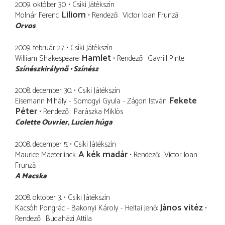
2009. október 30.
Csíki Játékszín
Liliom
Molnár Ferenc
Rendező
Victor Ioan Frunză
Orvos
2009. február 27.
Csíki Játékszín
Hamlet
William Shakespeare
Rendező
Gavriil Pinte
Színészkirálynő
Színész
2008. december 30.
Csíki Játékszín
Fekete
Eisemann Mihály - Somogyi Gyula - Zágon István
Péter
Rendező
Parászka Miklós
Colette Ouvrier
Lucien húga
2008. december 5.
Csíki Játékszín
A kék madár
Maurice Maeterlinck
Rendező
Victor Ioan
Frunză
A Macska
2008. október 3.
Csíki Játékszín
János vitéz
Kacsóh Pongrác - Bakonyi Károly - Heltai Jenő
Rendező
Budaházi Attila