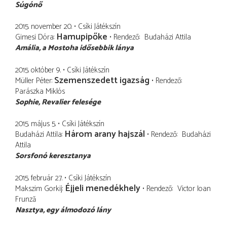
Súgónő
2015. november 20.
Csíki Játékszín
Hamupipőke
Gimesi Dóra
Rendező
Budaházi Attila
Amália
a Mostoha idősebbik lánya
2015. október 9.
Csíki Játékszín
Szemenszedett igazság
Müller Péter
Rendező
Parászka Miklós
Sophie
Revalier felesége
2015. május 5.
Csíki Játékszín
Három arany hajszál
Budaházi Attila
Rendező
Budaházi
Attila
Sorsfonó keresztanya
2015. február 27.
Csíki Játékszín
Éjjeli menedékhely
Makszim Gorkij
Rendező
Victor Ioan
Frunză
Nasztya
egy álmodozó lány