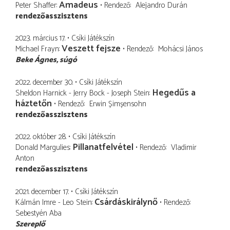
Amadeus
Peter Shaffer
Rendező
Alejandro Durán
rendezőasszisztens
2023. március 17.
Csíki Játékszín
Veszett fejsze
Michael Frayn
Rendező
Mohácsi János
Beke Ágnes
súgó
2022. december 30.
Csíki Játékszín
Hegedűs a
Sheldon Harnick - Jerry Bock - Joseph Stein
háztetőn
Rendező
Erwin Șimșensohn
rendezőasszisztens
2022. október 28.
Csíki Játékszín
Pillanatfelvétel
Donald Margulies
Rendező
Vladimir
Anton
rendezőasszisztens
2021. december 17.
Csíki Játékszín
Csárdáskirálynő
Kálmán Imre - Leo Stein
Rendező
Sebestyén Aba
Szereplő