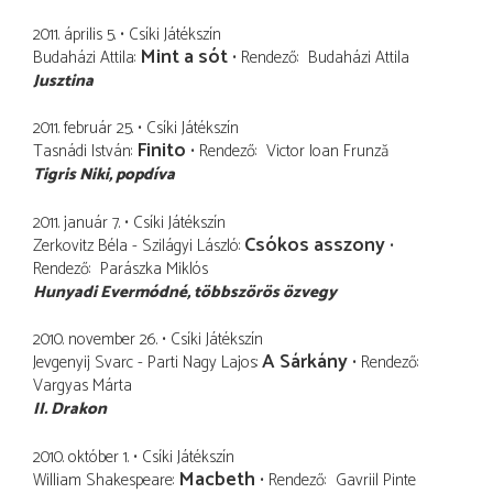
2011. április 5.
Csíki Játékszín
Mint a sót
Budaházi Attila
Rendező
Budaházi Attila
Jusztina
2011. február 25.
Csíki Játékszín
Finito
Tasnádi István
Rendező
Victor Ioan Frunză
Tigris Niki
popdíva
2011. január 7.
Csíki Játékszín
Csókos asszony
Zerkovitz Béla - Szilágyi László
Rendező
Parászka Miklós
Hunyadi Evermódné
többszörös özvegy
2010. november 26.
Csíki Játékszín
A Sárkány
Jevgenyij Svarc - Parti Nagy Lajos
Rendező
Vargyas Márta
II. Drakon
2010. október 1.
Csíki Játékszín
Macbeth
William Shakespeare
Rendező
Gavriil Pinte