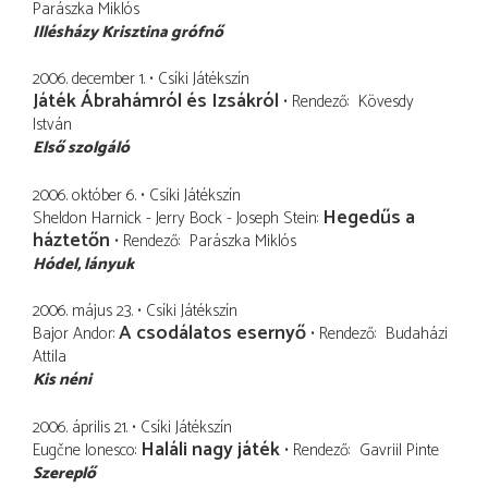
Parászka Miklós
Illésházy Krisztina grófnő
2006. december 1.
Csíki Játékszín
Játék Ábrahámról és Izsákról
Rendező
Kövesdy
István
Első szolgáló
2006. október 6.
Csíki Játékszín
Hegedűs a
Sheldon Harnick - Jerry Bock - Joseph Stein
háztetőn
Rendező
Parászka Miklós
Hódel
lányuk
2006. május 23.
Csíki Játékszín
A csodálatos esernyő
Bajor Andor
Rendező
Budaházi
Attila
Kis néni
2006. április 21.
Csíki Játékszín
Haláli nagy játék
Eugčne Ionesco
Rendező
Gavriil Pinte
Szereplő