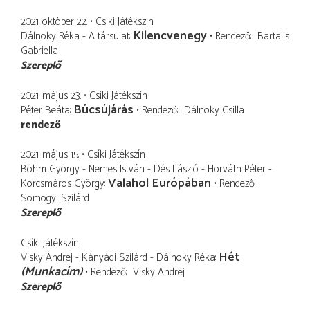
2021. október 22.
Csíki Játékszín
Kilencvenegy
Dálnoky Réka - A társulat
Rendező
Bartalis
Gabriella
Szereplő
2021. május 23.
Csíki Játékszín
Búcsújárás
Péter Beáta
Rendező
Dálnoky Csilla
rendező
2021. május 15.
Csíki Játékszín
Böhm György - Nemes István - Dés László - Horváth Péter -
Valahol Európában
Korcsmáros György
Rendező
Somogyi Szilárd
Szereplő
Csíki Játékszín
Hét
Visky Andrej - Kányádi Szilárd - Dálnoky Réka
(Munkacím)
Rendező
Visky Andrej
Szereplő