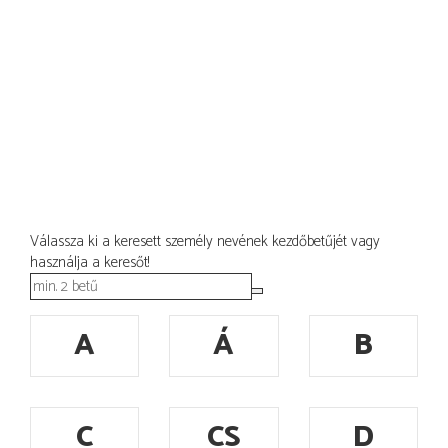
Válassza ki a keresett személy nevének kezdőbetűjét vagy
használja a keresőt!
A
Á
B
C
CS
D