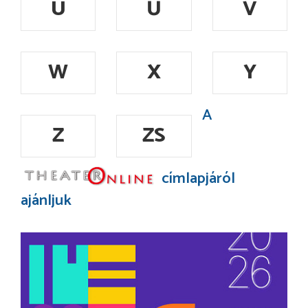
Ü
Ű
V
W
X
Y
A
Z
ZS
címlapjáról
ajánljuk