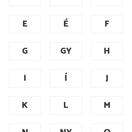
E
É
F
G
GY
H
I
Í
J
K
L
M