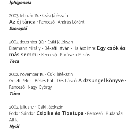
Íphigeneia
2003. február 16.
Csíki Játékszín
Az éj tánca
Rendező
András Lóránt
Szereplő
2002. december 30.
Csíki Játékszín
Egy csók és
Eisemann Mihály - Békeffi István - Halász Imre
más semmi
Rendező
Parászka Miklós
Teca
2002. november 15.
Csíki Játékszín
A dzsungel könyve
Geszti Péter - Békés Pál - Dés László
Rendező
Nagy György
Túna
2002. július 17.
Csíki Játékszín
Csipike és Tipetupa
Fodor Sándor
Rendező
Budaházi
Attila
Nyúl