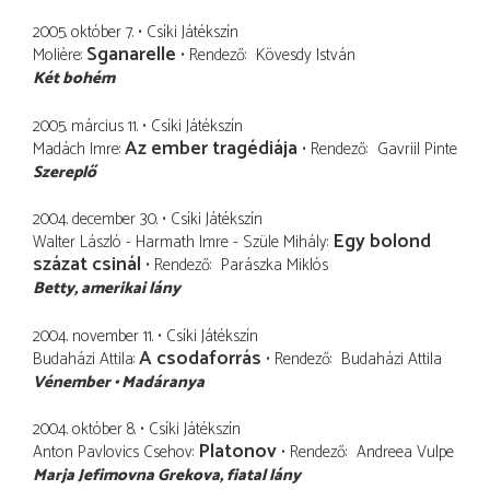
2005. október 7.
Csíki Játékszín
Sganarelle
Molière
Rendező
Kövesdy István
Két bohém
2005. március 11.
Csíki Játékszín
Az ember tragédiája
Madách Imre
Rendező
Gavriil Pinte
Szereplő
2004. december 30.
Csíki Játékszín
Egy bolond
Walter László - Harmath Imre - Szüle Mihály
százat csinál
Rendező
Parászka Miklós
Betty
amerikai lány
2004. november 11.
Csíki Játékszín
A csodaforrás
Budaházi Attila
Rendező
Budaházi Attila
Vénember
Madáranya
2004. október 8.
Csíki Játékszín
Platonov
Anton Pavlovics Csehov
Rendező
Andreea Vulpe
Marja Jefimovna Grekova
fiatal lány