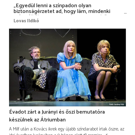
„Egyedül lenni a színpadon olyan
biztonságérzetet ad, hogy lám, mindenki
más nélkül is megvagyok magammal…”
Lovas Ildikó
Évadot zárt a Jurányi és őszi bemutatóra
készülnek az Átriumban
A Milf után a Kovács ikrek egy újabb színdarabot írtak őszre, az