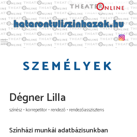
Toggle main menu visibility
SZEMÉLYEK
Dégner Lilla
színész
korrepetitor
rendező
rendezőasszisztens
Színházi munkái adatbázisunkban