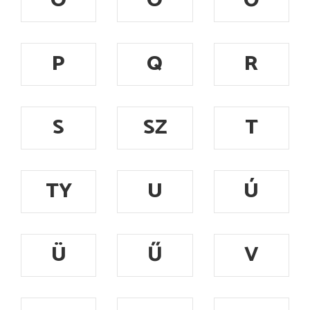
Ó
Ö
Ő
P
Q
R
S
SZ
T
TY
U
Ú
Ü
Ű
V