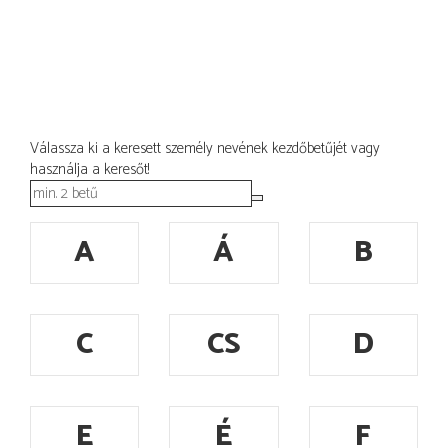
Válassza ki a keresett személy nevének kezdőbetűjét vagy
használja a keresőt!
A
Á
B
C
CS
D
E
É
F