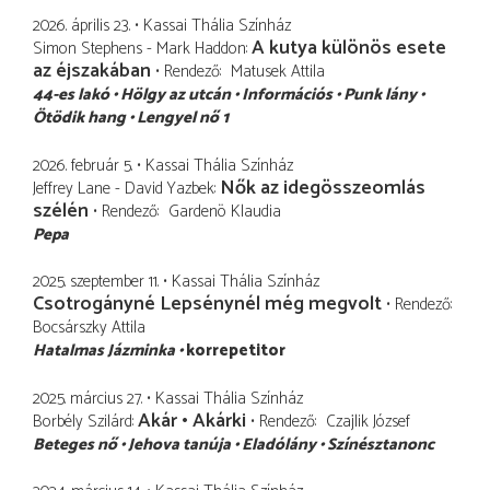
2026. április 23.
Kassai Thália Színház
A kutya különös esete
Simon Stephens - Mark Haddon
az éjszakában
Rendező
Matusek Attila
44-es lakó
Hölgy az utcán
Információs
Punk lány
Ötödik hang
Lengyel nő 1
2026. február 5.
Kassai Thália Színház
Nők az idegösszeomlás
Jeffrey Lane - David Yazbek
szélén
Rendező
Gardenö Klaudia
Pepa
2025. szeptember 11.
Kassai Thália Színház
Csotrogányné Lepsénynél még megvolt
Rendező
Bocsárszky Attila
Hatalmas Jázminka
korrepetitor
2025. március 27.
Kassai Thália Színház
Akár • Akárki
Borbély Szilárd
Rendező
Czajlik József
Beteges nő
Jehova tanúja
Eladólány
Színésztanonc