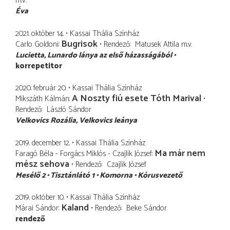
m.v.
Éva
2021. október 14.
Kassai Thália Színház
Bugrisok
Carlo Goldoni
Rendező
Matusek Attila
m.v.
Lucietta
Lunardo lánya az első házasságából
korrepetitor
2020. február 20.
Kassai Thália Színház
A Noszty fiú esete Tóth Marival
Mikszáth Kálmán
Rendező
László Sándor
Velkovics Rozália
Velkovics leánya
2019. december 12.
Kassai Thália Színház
Ma már nem
Faragó Béla - Forgács Miklós - Czajlik József
mész sehova
Rendező
Czajlik József
Mesélő 2
Tisztánlátó 1
Komorna
Kórusvezető
2019. október 10.
Kassai Thália Színház
Kaland
Márai Sándor
Rendező
Beke Sándor
rendező