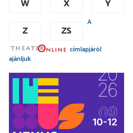
W
X
Y
A
Z
ZS
címlapjáról
ajánljuk