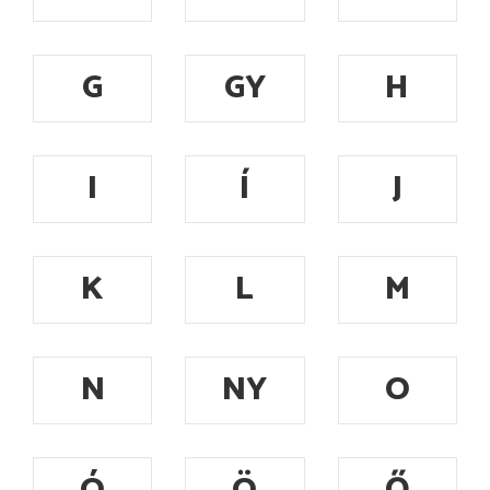
G
GY
H
I
Í
J
K
L
M
N
NY
O