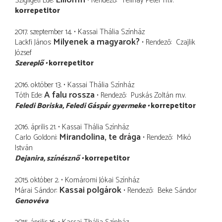
Szigligeti Ede
Rendező
Telihay Péter
m.v.
korrepetitor
2017. szeptember 14.
Kassai Thália Színház
Milyenek a magyarok?
Lackfi János
Rendező
Czajlik
József
Szereplő
korrepetitor
2016. október 13.
Kassai Thália Színház
A falu rossza
Tóth Ede
Rendező
Puskás Zoltán
m.v.
Feledi Boriska
Feledi Gáspár gyermeke
korrepetitor
2016. április 21.
Kassai Thália Színház
Mirandolina, te drága
Carlo Goldoni
Rendező
Mikó
István
Dejanira
színésznő
korrepetitor
2015. október 2.
Komáromi Jókai Színház
Kassai polgárok
Márai Sándor
Rendező
Beke Sándor
Genovéva