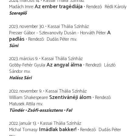
2024. március 14.
Kassai Thália Színház
Az ember tragédiája
Madách Imre
Rendező
Rédli Károly
Szereplő
2023. november 30.
Kassai Thália Színház
A
Presser Gábor - Sztevanovity Dusán - Horváth Péter
padlás
Rendező
Dudás Péter
m.v.
Süni
2023. március 9.
Kassai Thália Színház
Az angyal álma
Gobby-Fehér Gyula
Rendező
László
Sándor
m.v.
Halász Sári
2022. november 9.
Kassai Thália Színház
Szentivánéji álom
William Shakespeare
Rendező
Matusek Attila
m.v.
Tündér
Zsófi-asszisztens
Fal
2022. január 13.
Kassai Thália Színház
Imádlak bakker!
Michal Tomasy
Rendező
Dudás Péter