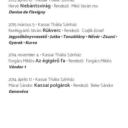
2015. április 16.
Kassai Thália Színház
Nebántsvirág
Hervé
Rendező
Mikó István
m.v.
Denise de Flavigny
2015. március 5.
Kassai Thália Színház
Rükverc
Kerékgyártó István
Rendező
Czajlik József
Jegyzőkönyvvezető
Jutka
Tanulólány
Nővér
Zsuzsi
Gyerek
Kurva
2014. november 4.
Kassai Thália Színház
Az égigérő fa
Forgács Miklós
Rendező
Forgács Miklós
Vándor 1
2014. április 17.
Kassai Thália Színház
Kassai polgárok
Márai Sándor
Rendező
Beke Sándor
Genovéva