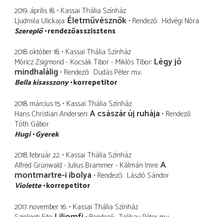
2019. április 18.
Kassai Thália Színház
Életművésznők
Ljudmila Ulickaja
Rendező
Hidvégi Nóra
Szereplő
rendezőasszisztens
2018. október 18.
Kassai Thália Színház
Légy jó
Móricz Zsigmond - Kocsák Tibor - Miklós Tibor
mindhalálig
Rendező
Dudás Péter
m.v.
Bella kisasszony
korrepetitor
2018. március 15.
Kassai Thália Színház
A császár új ruhája
Hans Christian Andersen
Rendező
Tóth Gábor
Hugi
Gyerek
2018. február 22.
Kassai Thália Színház
A
Alfred Grünwald - Julius Brammer - Kálmán Imre
montmartre-i ibolya
Rendező
László Sándor
Violette
korrepetitor
2017. november 16.
Kassai Thália Színház
Liliomfi