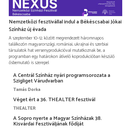
Nemzetközi fesztivállal indul a Békéscsabai Jókai
Színház új évada
A szeptember 10–12. között megrendezett háromnapos
találkozón magyarországi, romániai, ukrajnai és szerbiai
társulatok hat versenyprodukcióval mutatkoznak be, a
programban egy határokon átívelő koprodukcióban készülő
ősbemutató is szerepel.
A Centrál Színház nyári programsorozata a
Szigliget Várudvarban
Tamás Dorka
Véget ért a 36. THEALTER fesztivál
THEALTER
A Sopro nyerte a Magyar Színházak 38.
Kisvárdai Fesztiváljának fődíját