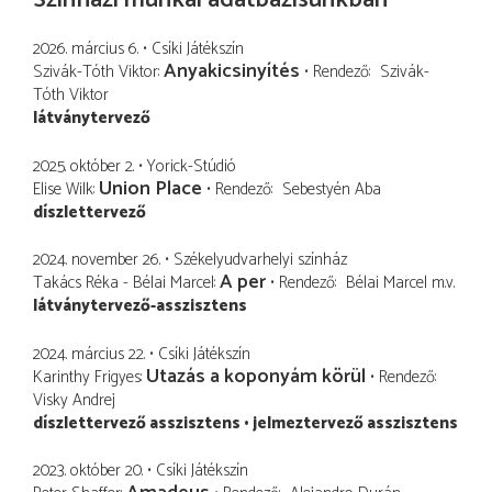
2026. március 6.
Csíki Játékszín
Anyakicsinyítés
Szivák-Tóth Viktor
Rendező
Szivák-
Tóth Viktor
látványtervező
2025. október 2.
Yorick-Stúdió
Union Place
Elise Wilk
Rendező
Sebestyén Aba
díszlettervező
2024. november 26.
Székelyudvarhelyi színház
A per
Takács Réka - Bélai Marcel
Rendező
Bélai Marcel
m.v.
látványtervező-asszisztens
2024. március 22.
Csíki Játékszín
Utazás a koponyám körül
Karinthy Frigyes
Rendező
Visky Andrej
díszlettervező asszisztens
jelmeztervező asszisztens
2023. október 20.
Csíki Játékszín