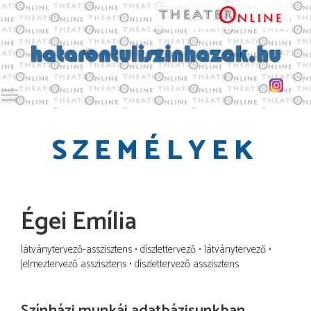
Toggle main menu visibility
SZEMÉLYEK
Égei Emília
látványtervező-asszisztens
díszlettervező
látványtervező
jelmeztervező asszisztens
díszlettervező asszisztens
Színházi munkái adatbázisunkban