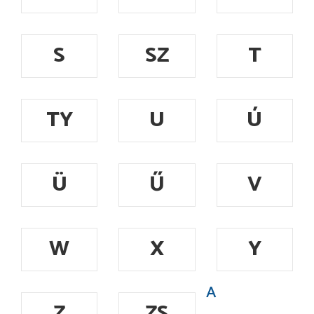
S
SZ
T
TY
U
Ú
Ü
Ű
V
W
X
Y
A
Z
ZS