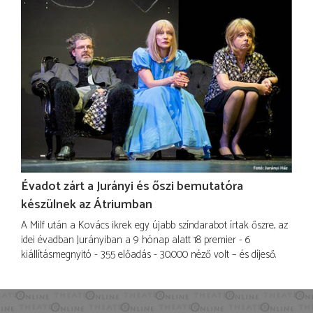
Évadot zárt a Jurányi és őszi bemutatóra
készülnek az Átriumban
A Milf után a Kovács ikrek egy újabb színdarabot írtak őszre, az
idei évadban Jurányiban a 9 hónap alatt 18 premier - 6
kiállításmegnyitó - 355 előadás - 30.000 néző volt – és díjeső.