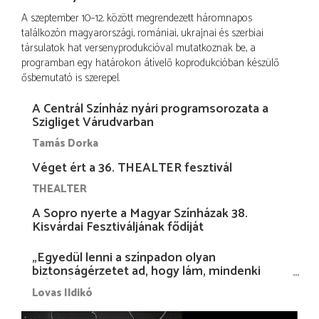
A szeptember 10–12. között megrendezett háromnapos
találkozón magyarországi, romániai, ukrajnai és szerbiai
társulatok hat versenyprodukcióval mutatkoznak be, a
programban egy határokon átívelő koprodukcióban készülő
ősbemutató is szerepel.
A Centrál Színház nyári programsorozata a
Szigliget Várudvarban
Tamás Dorka
Véget ért a 36. THEALTER fesztivál
THEALTER
A Sopro nyerte a Magyar Színházak 38.
Kisvárdai Fesztiváljának fődíját
„Egyedül lenni a színpadon olyan
biztonságérzetet ad, hogy lám, mindenki
más nélkül is megvagyok magammal…”
Lovas Ildikó