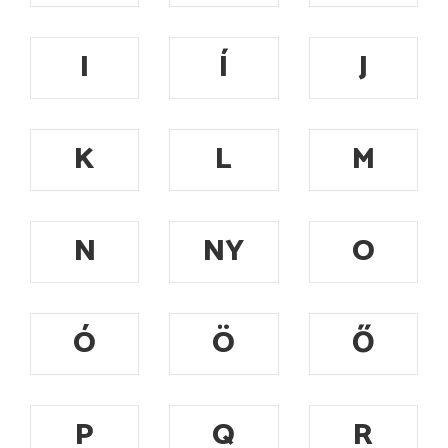
I
Í
J
K
L
M
N
NY
O
Ó
Ö
Ő
P
Q
R