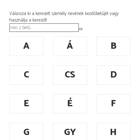
Válassza ki a keresett személy nevének kezdőbetűjét vagy
használja a keresőt!
A
Á
B
C
CS
D
E
É
F
G
GY
H