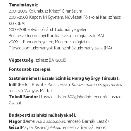
Tanulmányok:
2001-2005: Kolumbusz Kristóf Gimnázium
2005-2008: Kaposvári Egyetem, Művészeti Főiskolai Kar, színész
szak (BA)
2009-2011: Eötvös Lóránd Tudományegyetem,
Bölcsészettudományi Kar, klasszika-filológia szak (BA)
2009 - : Pannon Egyetem, Modern Filológiai és
Társadalomtudományok Kar, színháztudomány szak (MA)
Végzettség:
színész BA (2008)
Fontosabb szerepei:
Szatmárnémeti Északi Színház Harag György Társulat:
Eilif
(Bertolt Brecht – Paul Dessau:
Kurázsi mama és gyermekei
,
rendező: Vargyas Márta)
Tököli Sándor
(Tasnádi István:
Világjobbítók
, rendező: Tasnádi
Csaba)
Budapesti színházi műhelyeknél:
Magor
(Deme:
Hal a zacskóban
, rendező: Barnák László)
Géza
(Mayza:
Kisded játékok
, rendező: Zrínyi Gál Vince)