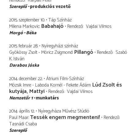
Rendező
Kárpáti Péter
Szereplő
produkciós vezető
2015. szeptember 10.
Táp Színház
Babahajó
Milena Markovic
Rendező
Vajdai Vilmos
Morgó
Béka
2015. február 28.
Nyíregyházi színház
Pillangó
Gyökössy Zsolt - Móricz Zsigmond
Rendező
Szabó
K. István
Darabos Jóska
2014. december 22.
Átrium Film-Színház
Lúd Zsolt és
Mózsik Imre - Laboda Kornél - Fekete Ádám
kutyája, Mattyi
Rendező
Vajdai Vilmos
Nemzetőr 1
munkatárs
2014. április 12.
Nyíregyháza Művész Stúdió
Tessék engem megmenteni!
Paul Maar
Rendező
Tasnádi Csaba
Szereplő