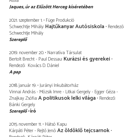
Attila
Jaques
úr az Elűzött Herceg kíséretében
2021. szeptember 1.
Füge Produkció
Hajtűkanyar Autósiskola
Schwechtje Mihály
Rendező
Schwechtje Mihály
Szereplő
2019. november 20.
Narratíva Társulat
Kurázsi és gyerekei
Bertolt Brecht - Paul Dessau
Rendező
Kovács D. Dániel
A pap
2018. január 19.
Jurányi Inkubátorház
Vinnai András - Mózsik Imre - Litkai Gergely - Egger Géza -
A politikusok lelki világa
Znajkay Zsófia
Rendező
Bánki Gergely
Szereplő
író
2015. november 11.
Hátsó Kapu
Az öldöklő tejcsarnok
Kárpáti Péter - Rejtő Jenő