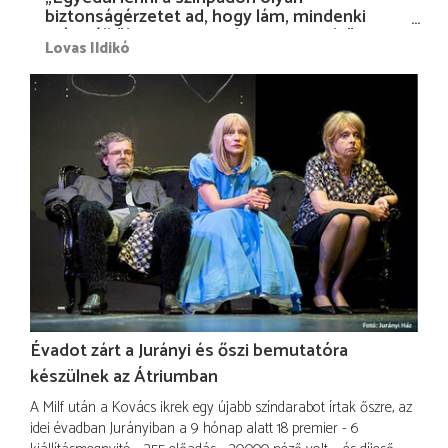
biztonságérzetet ad, hogy lám, mindenki
más nélkül is megvagyok magammal…”
Lovas Ildikó
Évadot zárt a Jurányi és őszi bemutatóra
készülnek az Átriumban
A Milf után a Kovács ikrek egy újabb színdarabot írtak őszre, az
idei évadban Jurányiban a 9 hónap alatt 18 premier - 6