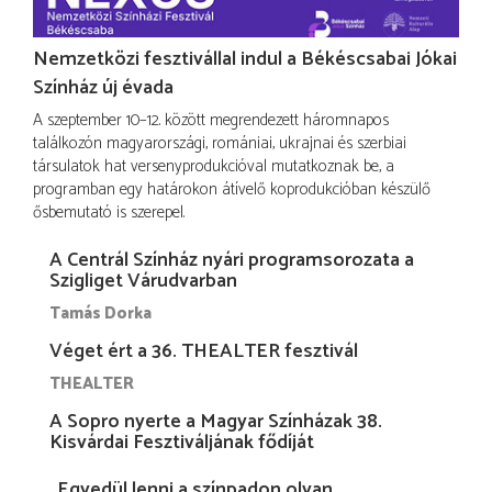
Nemzetközi fesztivállal indul a Békéscsabai Jókai
Színház új évada
A szeptember 10–12. között megrendezett háromnapos
találkozón magyarországi, romániai, ukrajnai és szerbiai
társulatok hat versenyprodukcióval mutatkoznak be, a
programban egy határokon átívelő koprodukcióban készülő
ősbemutató is szerepel.
A Centrál Színház nyári programsorozata a
Szigliget Várudvarban
Tamás Dorka
Véget ért a 36. THEALTER fesztivál
THEALTER
A Sopro nyerte a Magyar Színházak 38.
Kisvárdai Fesztiváljának fődíját
„Egyedül lenni a színpadon olyan