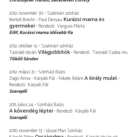
Christopher Mahon
becenevén Christy
2012. november 30.
Szatmári színház
Kurázsi mama és
Bertolt Brecht - Paul Dessau
gyermekei
Rendező
Vargyas Márta
Eilif
Kurázsi mama idősebb fia
2012. október 12.
Szatmári színház
Világjobbítók
Tasnádi István
Rendező
Tasnádi Csaba
m.v.
Tököli Sándor
2012. május 31.
Színházi Bázis
A király mulat
Zsigó Anna - Kárpáti Pál - Fekete Ádám
Rendező
Kárpáti Pál
Szereplő
2011. július 24.
Színházi Bázis
A kővendég léptei
Rendező
Kárpáti Pál
Szereplő
2010. november 13.
Jászai Mari Színház