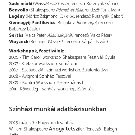
Sade márki
(Weiss:
Marat/Taram
, rendező: Rusznyák Gábor)
Benvolio
(Shakespeare:
Rómeó és Júlia
, rendező: Funk Iván)
Legény
(Móricz Zsigmond:
Úri muri
, rendező: Rusznyák Gábor)
Gennagyij Panfilovics
(Bulgakov:
Bíborsziget
, rendező:
Babarczy László)
Sertés
(Valcz Péter:
Állati színjáték
, rendező: Valcz Péter)
Woyzeck
(Büchner:
Woyzeck
, rendező: Kárpáti István)
Workshopok, fesztiválok:
2006 - Tim Caroll workshop, Shakespeare Fesztivál, Gyula
2007 - Krétakör workshop, Komárom
2007 - SzabadazÁ! - színházi workshop, Balatonföldvár
2008 - Avignoni Színházi Fesztivál
2009 - Kontra Workshop, Mecseknádasd
2011 - Kővendég - színházi workshop, Zsámbék
Színházi munkái adatbázisunkban
2025. május 9.
Nagyváradi színház
Ahogy tetszik
William Shakespeare
Rendező
Balogh