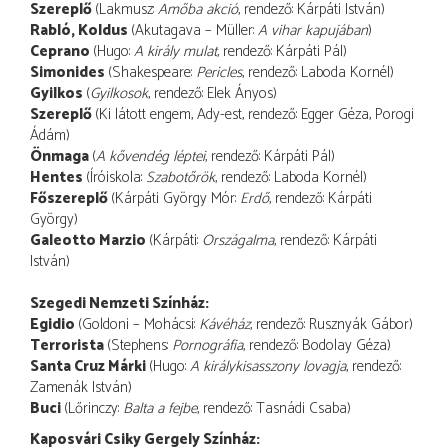
Szereplő
(Lakmusz:
Amőba akció
, rendező: Kárpáti István)
Rabló, Koldus
(Akutagava – Müller:
A vihar kapujában
)
Ceprano
(Hugo:
A király mulat
, rendező: Kárpáti Pál)
Simonides
(Shakespeare:
Pericles
, rendező: Laboda Kornél)
Gyilkos
(
Gyilkosok
, rendező: Elek Ányos)
Szereplő
(Ki látott engem, Ady-est, rendező: Egger Géza, Porogi
Ádám)
Önmaga
(
A kővendég léptei
, rendező: Kárpáti Pál)
Hentes
(Íróiskola:
Szabotőrök
, rendező: Laboda Kornél)
Főszereplő
(Kárpáti György Mór:
Erdő
, rendező: Kárpáti
György)
Galeotto Marzio
(Kárpáti:
Országalma
, rendező: Kárpáti
István)
Szegedi Nemzeti Színház:
Egidio
(Goldoni – Mohácsi:
Kávéház
, rendező: Rusznyák Gábor)
Terrorista
(Stephens:
Pornográfia
, rendező: Bodolay Géza)
Santa Cruz Márki
(Hugo:
A királykisasszony lovagja
, rendező:
Zamenák István)
Buci
(Lőrinczy:
Balta a fejbe
, rendező: Tasnádi Csaba)
Kaposvári Csiky Gergely Színház: