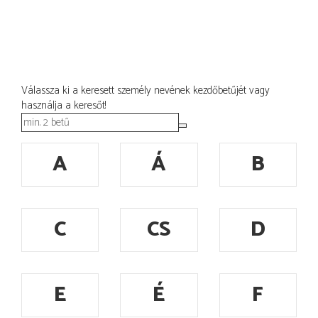
Válassza ki a keresett személy nevének kezdőbetűjét vagy
használja a keresőt!
A
Á
B
C
CS
D
E
É
F