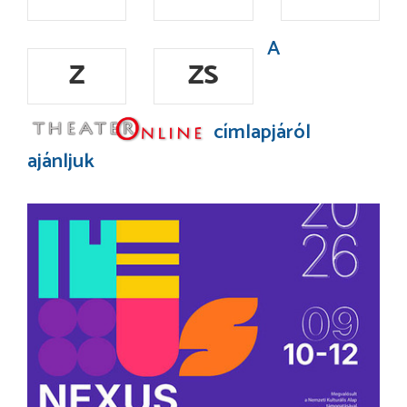
A
Z
ZS
címlapjáról
ajánljuk