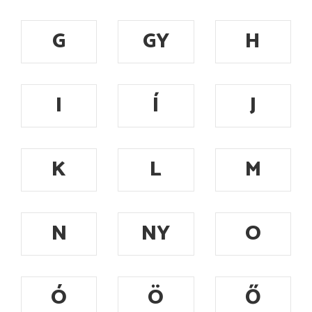
G
GY
H
I
Í
J
K
L
M
N
NY
O
Ó
Ö
Ő