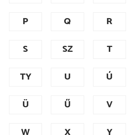
P
Q
R
S
SZ
T
TY
U
Ú
Ü
Ű
V
W
X
Y