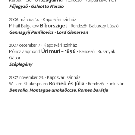
Országalma
Kárpáti Péter
Rendező
Kárpáti István
e.h.
Főjegyző
Galeotto Marzio
2008. március 14.
Kaposvári színház
Bíborsziget
Mihail Bulgakov
Rendező
Babarczy László
Gennagyij Panfilovics
Lord Glenarvan
2007. december 7.
Kaposvári színház
Úri muri – 1896
Móricz Zsigmond
Rendező
Rusznyák
Gábor
Széplegény
2007. november 23.
Kaposvári színház
Romeó és Júlia
William Shakespeare
Rendező
Funk Iván
Benvolio
Montague unokaöccse, Romeo barátja