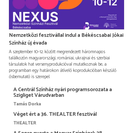
Nemzetközi fesztivállal indul a Békéscsabai Jókai
Színház új évada
A szeptember 10–12. között megrendezett háromnapos
találkozón magyarországi, romániai, ukrajnai és szerbiai
társulatok hat versenyprodukcióval mutatkoznak be, a
programban egy határokon átívelő koprodukcióban készülő
ősbemutató is szerepel.
A Centrál Színház nyári programsorozata a
Szigliget Várudvarban
Tamás Dorka
Véget ért a 36. THEALTER fesztivál
THEALTER