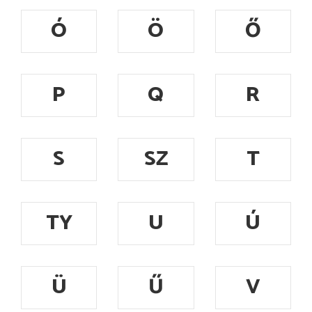
Ó
Ö
Ő
P
Q
R
S
SZ
T
TY
U
Ú
Ü
Ű
V