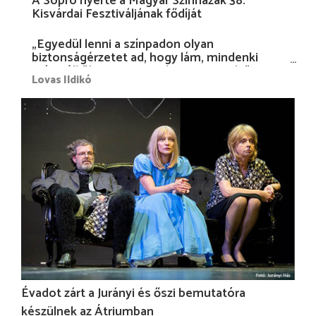
A Sopro nyerte a Magyar Színházak 38.
Kisvárdai Fesztiváljának fődíját
„Egyedül lenni a színpadon olyan
biztonságérzetet ad, hogy lám, mindenki
más nélkül is megvagyok magammal…”
Lovas Ildikó
Évadot zárt a Jurányi és őszi bemutatóra
készülnek az Átriumban