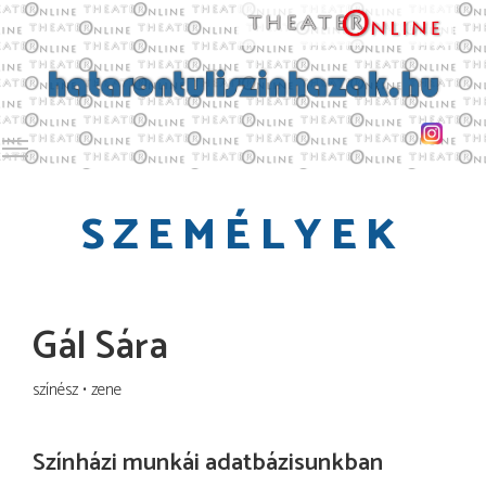
Toggle main menu visibility
SZEMÉLYEK
Gál Sára
színész
zene
Színházi munkái adatbázisunkban