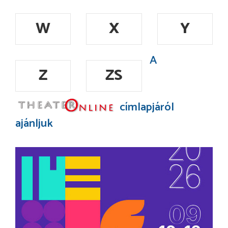
W
X
Y
A
Z
ZS
címlapjáról
ajánljuk