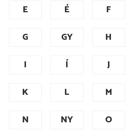
E
É
F
G
GY
H
I
Í
J
K
L
M
N
NY
O