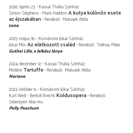
2026. április 23.
Kassai Thália Színház
A kutya különös esete
Simon Stephens - Mark Haddon
az éjszakában
Rendező
Matusek Attila
zene
2025. május 16.
Komáromi Jókai Színház
Az elátkozott család
Jókai Mór
Rendező
Telihay Péter
Guthai Lilla
a lelkész lánya
2024. december 12.
Kassai Thália Színház
Tartuffe
Molière
Rendező
Matusek Attila
Mariane
2023. október 6.
Komáromi Jókai Színház
Koldusopera
Kurt Weill - Bertolt Brecht
Rendező
Sebestyén Aba
m.v.
Polly Peachum