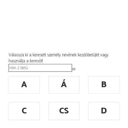
Válassza ki a keresett személy nevének kezdőbetűjét vagy
használja a keresőt!
A
Á
B
C
CS
D