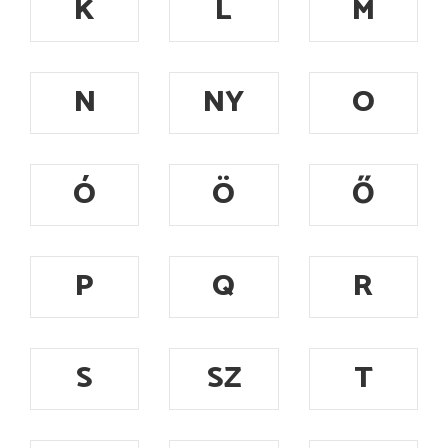
K
L
M
N
NY
O
Ó
Ö
Ő
P
Q
R
S
SZ
T