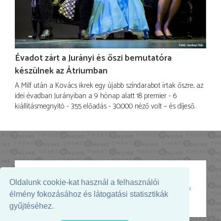
Évadot zárt a Jurányi és őszi bemutatóra
készülnek az Átriumban
A Milf után a Kovács ikrek egy újabb színdarabot írtak őszre, az
idei évadban Jurányiban a 9 hónap alatt 18 premier - 6
kiállításmegnyitó - 355 előadás - 30.000 néző volt – és díjeső.
Oldalunk cookie-kat használ a felhasználói
Az oldal megjelenését támogatja:
élmény fokozásához és látogatási statisztikák
gyűjtéséhez.