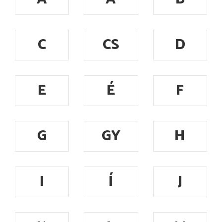
C
CS
D
E
É
F
G
GY
H
I
Í
J