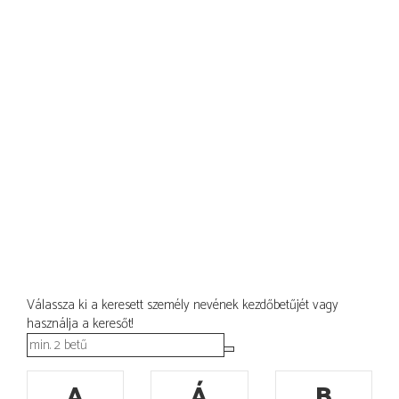
Válassza ki a keresett személy nevének kezdőbetűjét vagy
használja a keresőt!
A
Á
B