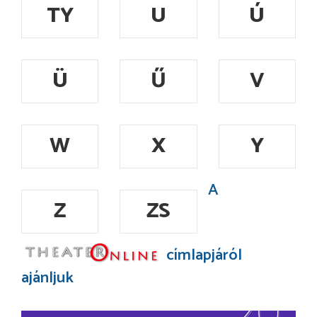
TY
U
Ú
Ü
Ű
V
W
X
Y
A
Z
ZS
címlapjáról
ajánljuk