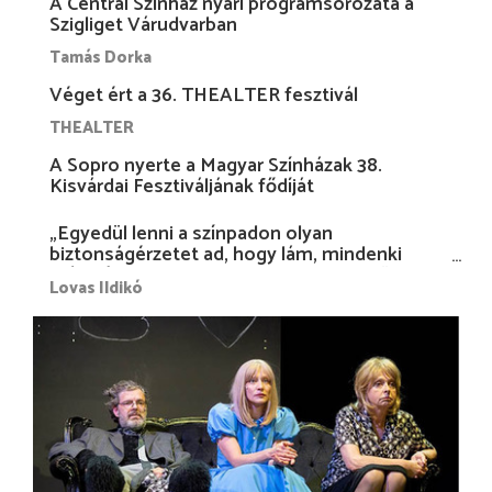
A Centrál Színház nyári programsorozata a
Szigliget Várudvarban
Tamás Dorka
Véget ért a 36. THEALTER fesztivál
THEALTER
A Sopro nyerte a Magyar Színházak 38.
Kisvárdai Fesztiváljának fődíját
„Egyedül lenni a színpadon olyan
biztonságérzetet ad, hogy lám, mindenki
más nélkül is megvagyok magammal…”
Lovas Ildikó