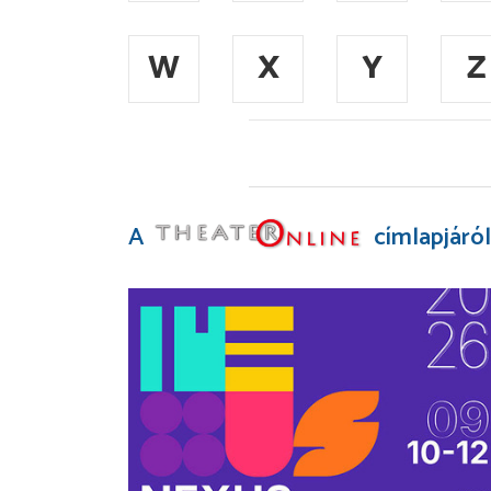
W
X
Y
Z
A
címlapjáról