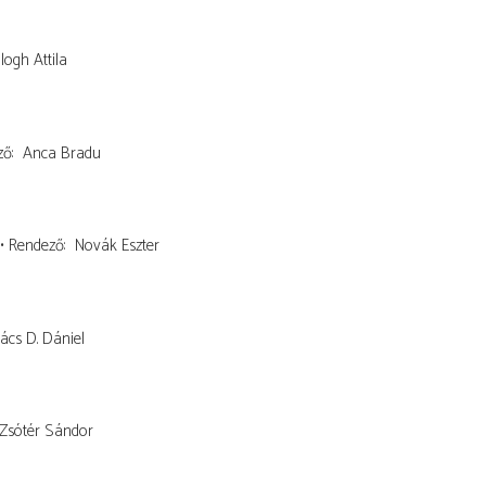
logh Attila
ző
Anca Bradu
Rendező
Novák Eszter
ács D. Dániel
Zsótér Sándor