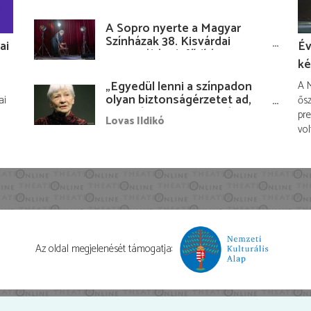
A Sopro nyerte a Magyar
Színházak 38. Kisvárdai
ai
Év
Fesztiváljának fődíját
ké
„Egyedül lenni a színpadon
A M
olyan biztonságérzetet ad,
ai
ősz
hogy lám, mindenki más
pre
Lovas Ildikó
nélkül is megvagyok
vol
magammal…”
Az oldal megjelenését támogatja: