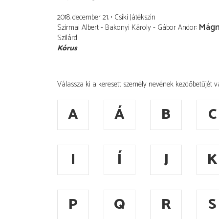
2018. december 21.
Csíki Játékszín
Mágn
Szirmai Albert - Bakonyi Károly - Gábor Andor
Szilárd
Kórus
Válassza ki a keresett személy nevének kezdőbetűjét v
A
Á
B
C
I
Í
J
K
P
Q
R
S