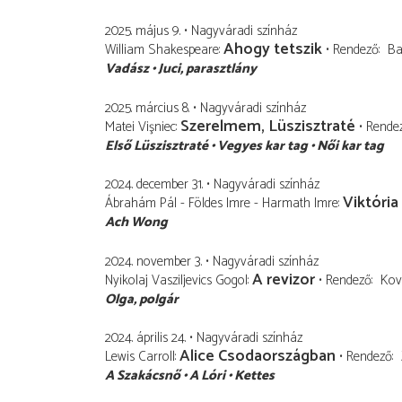
2025. május 9.
Nagyváradi színház
Ahogy tetszik
William Shakespeare
Rendező
Ba
Vadász
Juci
parasztlány
2025. március 8.
Nagyváradi színház
Szerelmem, Lüszisztraté
Matei Vişniec
Rende
Első Lüszisztraté
Vegyes kar tag
Női kar tag
2024. december 31.
Nagyváradi színház
Viktória
Ábrahám Pál - Földes Imre - Harmath Imre
Ach Wong
2024. november 3.
Nagyváradi színház
A revizor
Nyikolaj Vasziljevics Gogol
Rendező
Kov
Olga
polgár
2024. április 24.
Nagyváradi színház
Alice Csodaországban
Lewis Carroll
Rendező
A Szakácsnő
A Lóri
Kettes