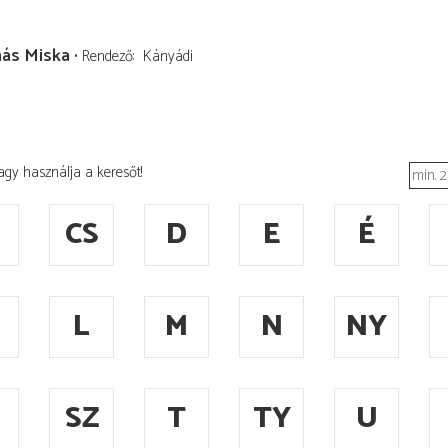
ás Miska
Rendező
Kányádi
agy használja a keresőt!
CS
D
E
É
L
M
N
NY
SZ
T
TY
U