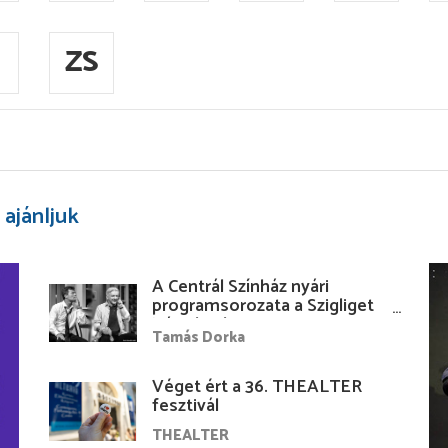
ZS
 ajánljuk
A Centrál Színház nyári
programsorozata a Szigliget
Várudvarban
Tamás Dorka
Véget ért a 36. THEALTER
fesztivál
THEALTER