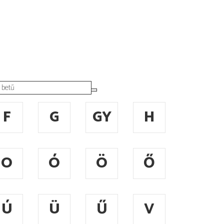
F
G
GY
H
O
Ó
Ö
Ő
Ú
Ü
Ű
V