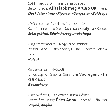
2024. március 10.
Transilvania Színpad
Állítsátok meg Arturo Uit!
Bertolt Brecht
Ren
Dockdaisy
Inna
Riporter
Gengszter
Zöldség
2023. december 31.
Nagyváradi színház
Csárdáskirálynő
Kálmán Imre - Leo Stein
Rende
Stázi grófnő
Edwin herceg unokahúga
2023. szeptember 16.
Nagyváradi színház
Presser Gábor - Sztevanovity Dusán - Horváth Péter
Tünde
Kölyök
Kolozsvári színművészeti
Vadregény - I
James Lapine - Stephen Sondheim
Kiliti Krisztián
Boszorkány
2022. október 17.
Kolozsvári színművészeti
Édes
Anna
Kosztolányi Dezső
Rendező
Bélai Mar
Vizyné, Angéla