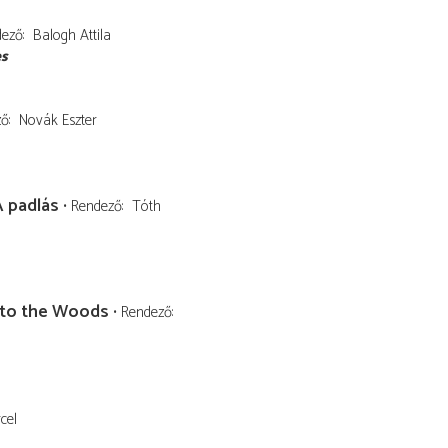
dező
Balogh Attila
es
ző
Novák Eszter
A padlás
Rendező
Tóth
nto the Woods
Rendező
cel