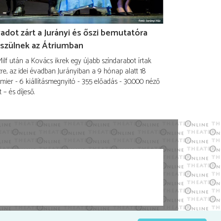
adot zárt a Jurányi és őszi bemutatóra
szülnek az Átriumban
ilf után a Kovács ikrek egy újabb színdarabot írtak
re, az idei évadban Jurányiban a 9 hónap alatt 18
mier - 6 kiállításmegnyitó - 355 előadás - 30.000 néző
t – és díjeső.