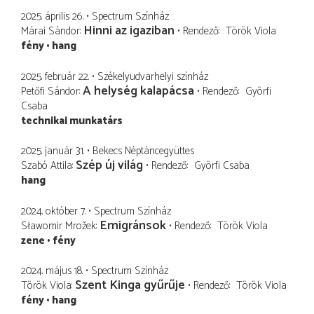
2025. április 26.
Spectrum Színház
Hinni az igaziban
Márai Sándor
Rendező
Török Viola
fény
hang
2025. február 22.
Székelyudvarhelyi színház
A helység kalapácsa
Petőfi Sándor
Rendező
Györfi
Csaba
technikai munkatárs
2025. január 31.
Bekecs Néptáncegyüttes
Szép új világ
Szabó Attila
Rendező
Györfi Csaba
hang
2024. október 7.
Spectrum Színház
Emigránsok
Sławomir Mrožek
Rendező
Török Viola
zene
fény
2024. május 18.
Spectrum Színház
Szent Kinga gyűrűje
Török Viola
Rendező
Török Viola
fény
hang