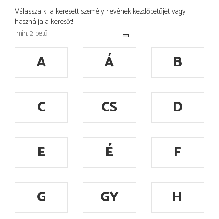
Válassza ki a keresett személy nevének kezdőbetűjét vagy
használja a keresőt!
A
Á
B
C
CS
D
E
É
F
G
GY
H