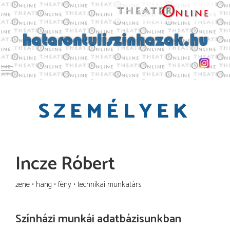
Toggle main menu visibility
SZEMÉLYEK
Incze Róbert
zene
hang
fény
technikai munkatárs
Színházi munkái adatbázisunkban