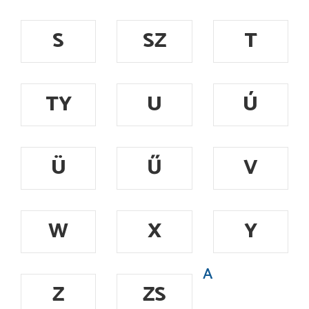
S
SZ
T
TY
U
Ú
Ü
Ű
V
W
X
Y
A
Z
ZS