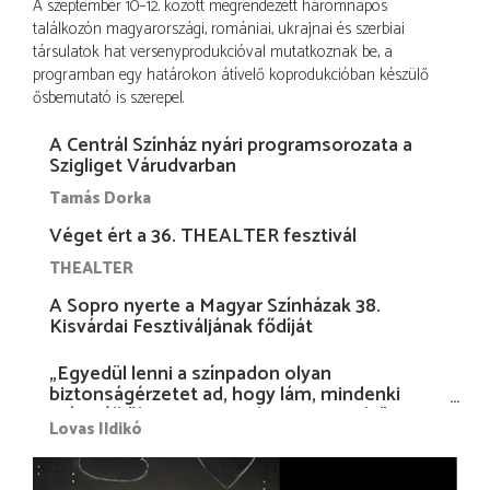
A szeptember 10–12. között megrendezett háromnapos
találkozón magyarországi, romániai, ukrajnai és szerbiai
társulatok hat versenyprodukcióval mutatkoznak be, a
programban egy határokon átívelő koprodukcióban készülő
ősbemutató is szerepel.
A Centrál Színház nyári programsorozata a
Szigliget Várudvarban
Tamás Dorka
Véget ért a 36. THEALTER fesztivál
THEALTER
A Sopro nyerte a Magyar Színházak 38.
Kisvárdai Fesztiváljának fődíját
„Egyedül lenni a színpadon olyan
biztonságérzetet ad, hogy lám, mindenki
más nélkül is megvagyok magammal…”
Lovas Ildikó