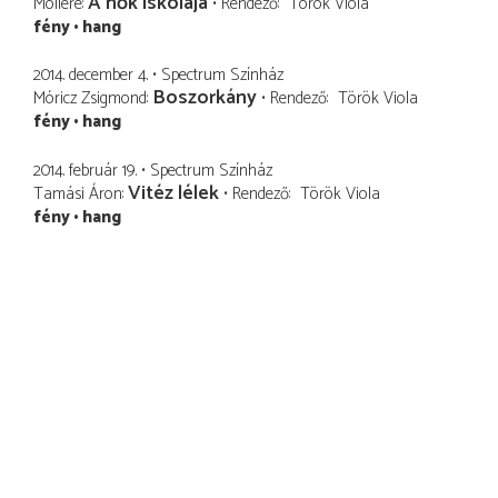
A nők iskolája
Molière
Rendező
Török Viola
fény
hang
2014. december 4.
Spectrum Színház
Boszorkány
Móricz Zsigmond
Rendező
Török Viola
fény
hang
2014. február 19.
Spectrum Színház
Vitéz lélek
Tamási Áron
Rendező
Török Viola
fény
hang