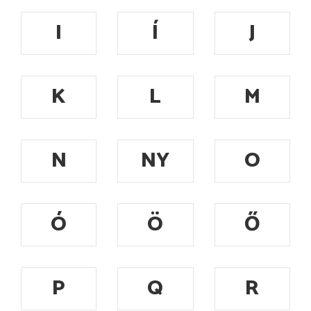
I
Í
J
K
L
M
N
NY
O
Ó
Ö
Ő
P
Q
R