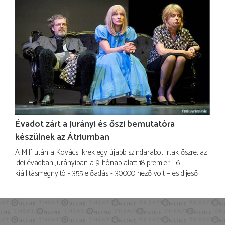
Évadot zárt a Jurányi és őszi bemutatóra
készülnek az Átriumban
A Milf után a Kovács ikrek egy újabb színdarabot írtak őszre, az
idei évadban Jurányiban a 9 hónap alatt 18 premier - 6
kiállításmegnyitó - 355 előadás - 30.000 néző volt – és díjeső.