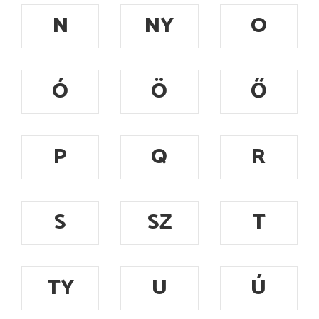
N
NY
O
Ó
Ö
Ő
P
Q
R
S
SZ
T
TY
U
Ú