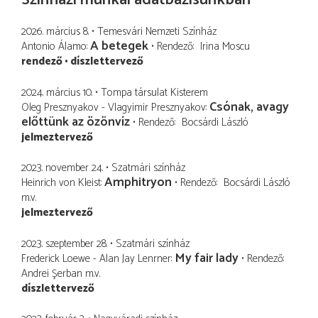
2026. március 8.
Temesvári Nemzeti Színház
A betegek
Antonio Álamo
Rendező
Irina Moscu
rendező
díszlettervező
2024. március 10.
Tompa társulat Kisterem
Csónak, avagy
Oleg Presznyakov - Vlagyimir Presznyakov
előttünk az özönvíz
Rendező
Bocsárdi László
jelmeztervező
2023. november 24.
Szatmári színház
Amphitryon
Heinrich von Kleist
Rendező
Bocsárdi László
m.v.
jelmeztervező
2023. szeptember 28.
Szatmári színház
My fair lady
Frederick Loewe - Alan Jay Lenrner
Rendező
Andrei Şerban
m.v.
díszlettervező