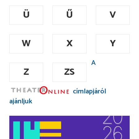
Ü
Ű
V
W
X
Y
A
Z
ZS
címlapjáról
ajánljuk