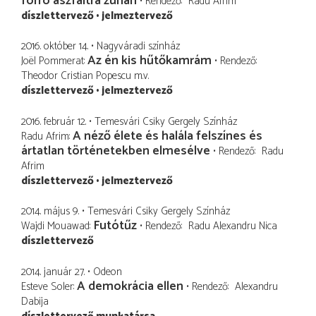
forró aszfaltra zuhan
Rendező
Radu Afrim
díszlettervező
jelmeztervező
2016. október 14.
Nagyváradi színház
Az én kis hűtőkamrám
Joël Pommerat
Rendező
Theodor Cristian Popescu
m.v.
díszlettervező
jelmeztervező
2016. február 12.
Temesvári Csiky Gergely Színház
A néző élete és halála felszínes és
Radu Afrim
ártatlan történetekben elmesélve
Rendező
Radu
Afrim
díszlettervező
jelmeztervező
2014. május 9.
Temesvári Csiky Gergely Színház
Futótűz
Wajdi Mouawad
Rendező
Radu Alexandru Nica
díszlettervező
2014. január 27.
Odeon
A demokrácia ellen
Esteve Soler
Rendező
Alexandru
Dabija