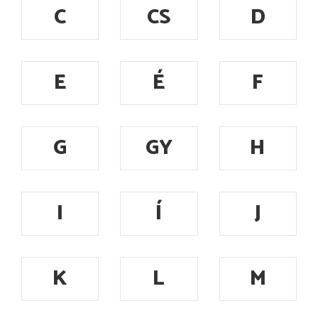
C
CS
D
E
É
F
G
GY
H
I
Í
J
K
L
M