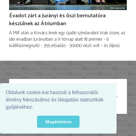
Évadot zárt a Jurányi és őszi bemutatóra
készülnek az Átriumban
A Milf után a Kovács ikrek egy újabb színdarabot írtak őszre, az
idei évadban Jurányiban a 9 hónap alatt 18 premier - 6
kiállításmegnyitó - 355 előadás - 30.000 néző volt – és díjeső.
Oldalunk cookie-kat használ a felhasználói
Az oldal megjelenését támogatja:
élmény fokozásához és látogatási statisztikák
gyűjtéséhez.
Megértettem
© 2026. - THEATER Online -
theater.hu