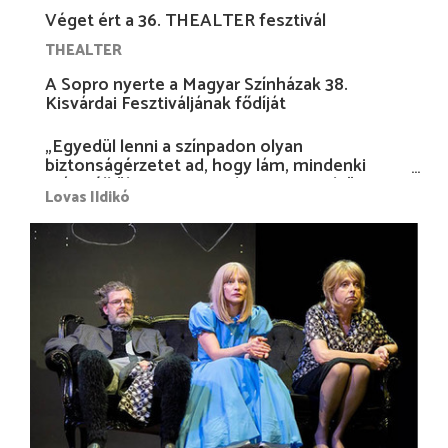
Véget ért a 36. THEALTER fesztivál
THEALTER
A Sopro nyerte a Magyar Színházak 38.
Kisvárdai Fesztiváljának fődíját
„Egyedül lenni a színpadon olyan
biztonságérzetet ad, hogy lám, mindenki
más nélkül is megvagyok magammal…”
Lovas Ildikó