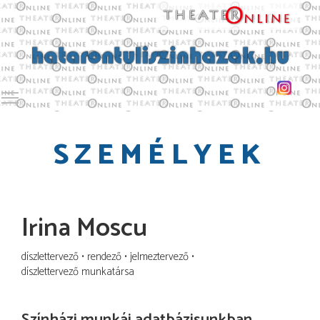
Toggle main menu visibility
SZEMÉLYEK
Irina Moscu
díszlettervező
rendező
jelmeztervező
díszlettervező munkatársa
Színházi munkái adatbázisunkban