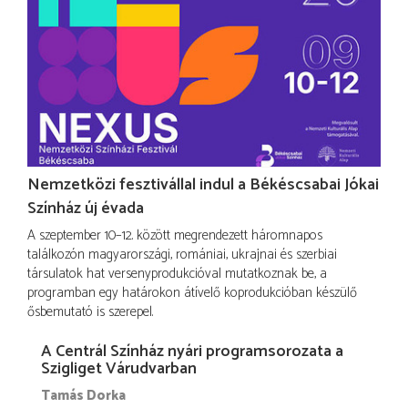
Nemzetközi fesztivállal indul a Békéscsabai Jókai
Színház új évada
A szeptember 10–12. között megrendezett háromnapos
találkozón magyarországi, romániai, ukrajnai és szerbiai
társulatok hat versenyprodukcióval mutatkoznak be, a
programban egy határokon átívelő koprodukcióban készülő
ősbemutató is szerepel.
A Centrál Színház nyári programsorozata a
Szigliget Várudvarban
Tamás Dorka