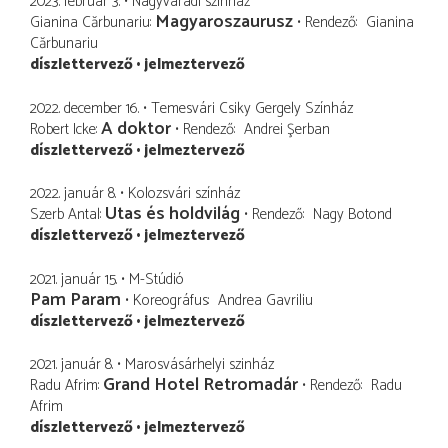
2023. február 3.
Nagyváradi színház
Magyaroszaurusz
Gianina Cărbunariu
Rendező
Gianina
Cărbunariu
díszlettervező
jelmeztervező
2022. december 16.
Temesvári Csiky Gergely Színház
A doktor
Robert Icke
Rendező
Andrei Şerban
díszlettervező
jelmeztervező
2022. január 8.
Kolozsvári színház
Utas és holdvilág
Szerb Antal
Rendező
Nagy Botond
díszlettervező
jelmeztervező
2021. január 15.
M-Stúdió
Pam Param
Koreográfus
Andrea Gavriliu
díszlettervező
jelmeztervező
2021. január 8.
Marosvásárhelyi szinház
Grand Hotel Retromadár
Radu Afrim
Rendező
Radu
Afrim
díszlettervező
jelmeztervező