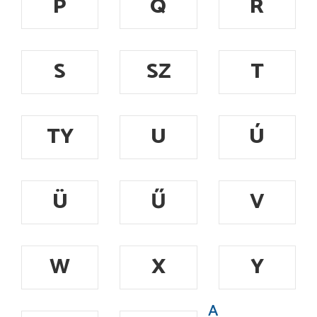
P
Q
R
S
SZ
T
TY
U
Ú
Ü
Ű
V
W
X
Y
A