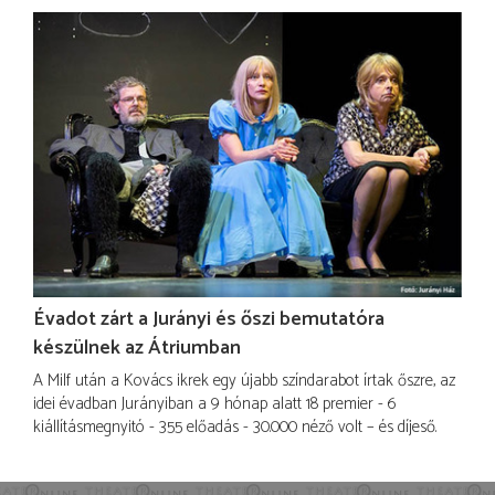
Évadot zárt a Jurányi és őszi bemutatóra
készülnek az Átriumban
A Milf után a Kovács ikrek egy újabb színdarabot írtak őszre, az
idei évadban Jurányiban a 9 hónap alatt 18 premier - 6
kiállításmegnyitó - 355 előadás - 30.000 néző volt – és díjeső.