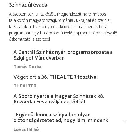
Színház új évada
A szeptember 10–12. között megrendezett háromnapos
találkozón magyarországi, romániai, ukrajnai és szerbiai
társulatok hat versenyprodukcióval mutatkoznak be, a
programban egy határokon átívelő koprodukcióban készülő
ősbemutató is szerepel.
A Centrál Színház nyári programsorozata a
Szigliget Várudvarban
Tamás Dorka
Véget ért a 36. THEALTER fesztivál
THEALTER
A Sopro nyerte a Magyar Színházak 38.
Kisvárdai Fesztiváljának fődíját
„Egyedül lenni a színpadon olyan
biztonságérzetet ad, hogy lám, mindenki
más nélkül is megvagyok magammal…”
Lovas Ildikó