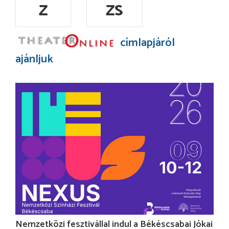
Z
ZS
címlapjáról
ajánljuk
Nemzetközi fesztivállal indul a Békéscsabai Jókai