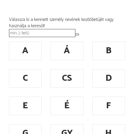
Válassza ki a keresett személy nevének kezdőbetűjét vagy
használja a keresőt!
A
Á
B
C
CS
D
E
É
F
G
GY
H