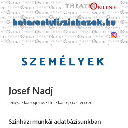
Toggle main menu visibility
SZEMÉLYEK
Josef Nadj
színész
koreográfus
film
koncepció
rendező
Színházi munkái adatbázisunkban