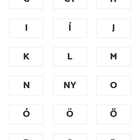
I
Í
J
K
L
M
N
NY
O
Ó
Ö
Ő