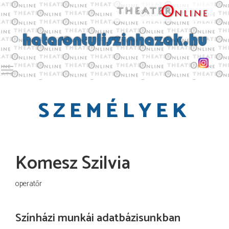
Toggle main menu visibility
SZEMÉLYEK
Komesz Szilvia
operatőr
Színházi munkái adatbázisunkban