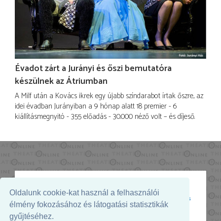
Évadot zárt a Jurányi és őszi bemutatóra
készülnek az Átriumban
A Milf után a Kovács ikrek egy újabb színdarabot írtak őszre, az
idei évadban Jurányiban a 9 hónap alatt 18 premier - 6
kiállításmegnyitó - 355 előadás - 30.000 néző volt – és díjeső.
Oldalunk cookie-kat használ a felhasználói
Az oldal megjelenését támogatja:
élmény fokozásához és látogatási statisztikák
gyűjtéséhez.