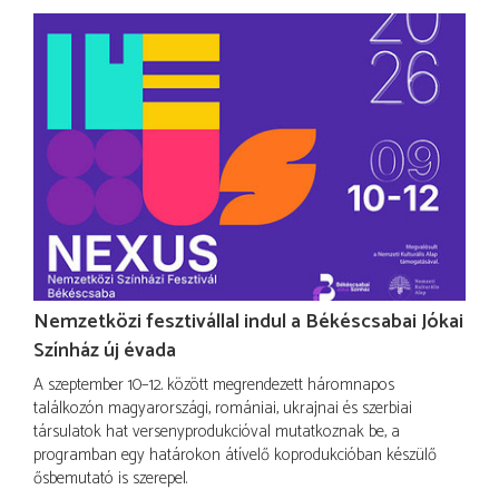
Nemzetközi fesztivállal indul a Békéscsabai Jókai
Színház új évada
A szeptember 10–12. között megrendezett háromnapos
találkozón magyarországi, romániai, ukrajnai és szerbiai
társulatok hat versenyprodukcióval mutatkoznak be, a
programban egy határokon átívelő koprodukcióban készülő
ősbemutató is szerepel.