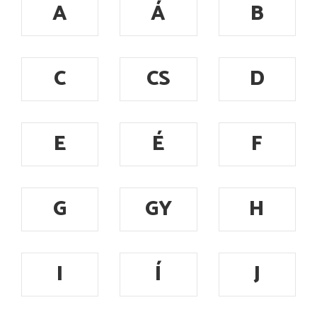
A
Á
B
C
CS
D
E
É
F
G
GY
H
I
Í
J