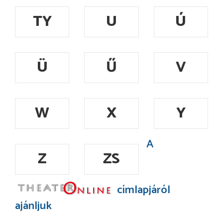
TY
U
Ú
Ü
Ű
V
W
X
Y
A
Z
ZS
címlapjáról
ajánljuk