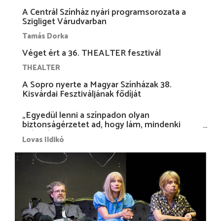
A Centrál Színház nyári programsorozata a
Szigliget Várudvarban
Tamás Dorka
Véget ért a 36. THEALTER fesztivál
THEALTER
A Sopro nyerte a Magyar Színházak 38.
Kisvárdai Fesztiváljának fődíját
„Egyedül lenni a színpadon olyan
biztonságérzetet ad, hogy lám, mindenki
más nélkül is megvagyok magammal…”
Lovas Ildikó