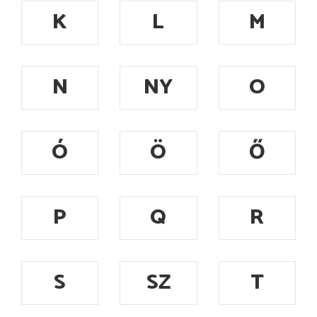
K
L
M
N
NY
O
Ó
Ö
Ő
P
Q
R
S
SZ
T