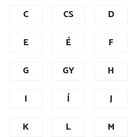
C
CS
D
E
É
F
G
GY
H
I
Í
J
K
L
M