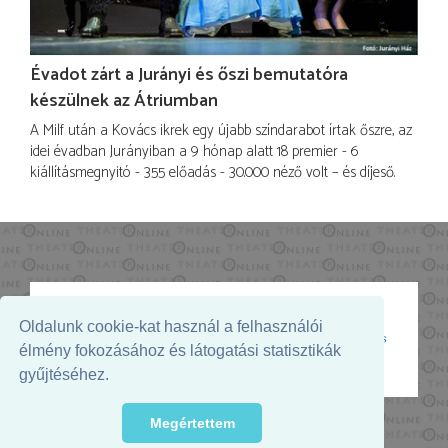
Évadot zárt a Jurányi és őszi bemutatóra
készülnek az Átriumban
A Milf után a Kovács ikrek egy újabb színdarabot írtak őszre, az
idei évadban Jurányiban a 9 hónap alatt 18 premier - 6
kiállításmegnyitó - 355 előadás - 30.000 néző volt – és díjeső.
Oldalunk cookie-kat használ a felhasználói
Az oldal megjelenését támogatja:
élmény fokozásához és látogatási statisztikák
gyűjtéséhez.
Megértettem
© 2026. - THEATER Online -
theater.hu