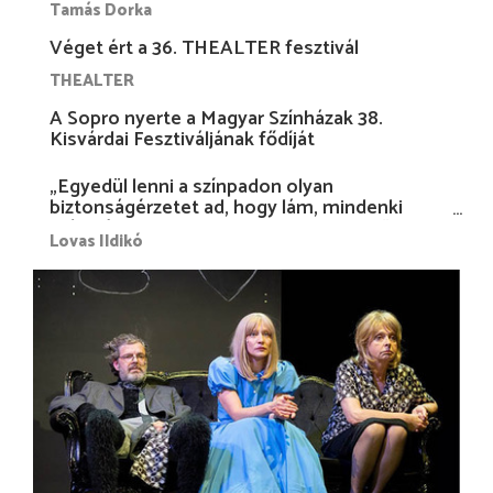
Tamás Dorka
Véget ért a 36. THEALTER fesztivál
THEALTER
A Sopro nyerte a Magyar Színházak 38.
Kisvárdai Fesztiváljának fődíját
„Egyedül lenni a színpadon olyan
biztonságérzetet ad, hogy lám, mindenki
más nélkül is megvagyok magammal…”
Lovas Ildikó