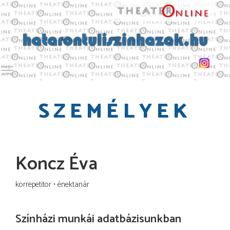
Toggle main menu visibility
SZEMÉLYEK
Koncz Éva
korrepetitor
énektanár
Színházi munkái adatbázisunkban