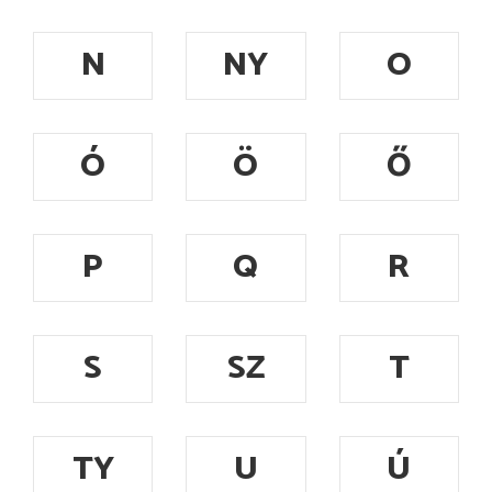
N
NY
O
Ó
Ö
Ő
P
Q
R
S
SZ
T
TY
U
Ú