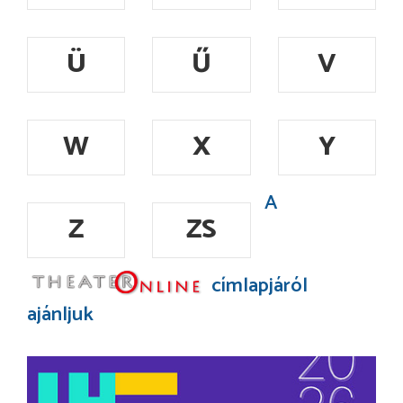
Ü
Ű
V
W
X
Y
A
Z
ZS
címlapjáról
ajánljuk