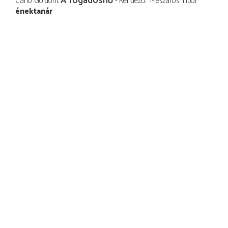
A fogadósnő
Carlo Goldoni
Rendező
Mészáros Tibor
énektanár