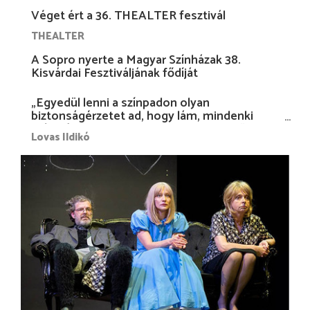
Véget ért a 36. THEALTER fesztivál
THEALTER
A Sopro nyerte a Magyar Színházak 38.
Kisvárdai Fesztiváljának fődíját
„Egyedül lenni a színpadon olyan
biztonságérzetet ad, hogy lám, mindenki
más nélkül is megvagyok magammal…”
Lovas Ildikó