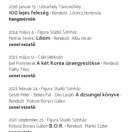
2026. január 15.
Udvarhely Táncműhely
100 lejes feleség
Rendező
Lőrincz Hortenzia
hangmérnök
2024. május 4.
Figura Stúdió Színház
Liliom
Molnár Ferenc
Rendező
Albu István
zenei vezető
2023. május 12.
Csíki Játékszín
A két Korea újraegyesítése
Joël Pommerat
Rendező
Pálffy Tibor
zenei vezető
2023. február 24.
Figura Stúdió Színház
A dzsungel könyve
Geszti Péter - Békés Pál - Dés László
Rendező
Kolozsi Borsos Gábor
zenei vezető
2021. szeptember 25.
Figura Stúdió Színház
B.O.R.
Kolozsi Borsos Gábor
Rendező
Márkó Eszter