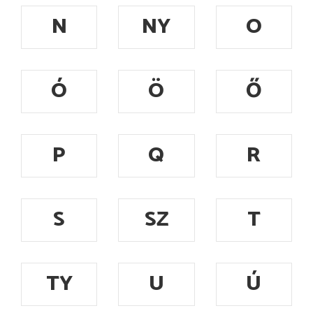
N
NY
O
Ó
Ö
Ő
P
Q
R
S
SZ
T
TY
U
Ú