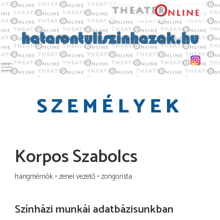
Toggle main menu visibility
SZEMÉLYEK
Korpos Szabolcs
hangmérnök
zenei vezető
zongorista
Színházi munkái adatbázisunkban