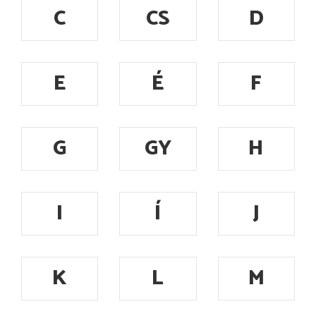
C
CS
D
E
É
F
G
GY
H
I
Í
J
K
L
M