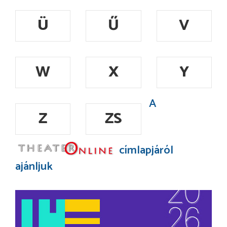
Ü
Ű
V
W
X
Y
A
Z
ZS
címlapjáról
ajánljuk