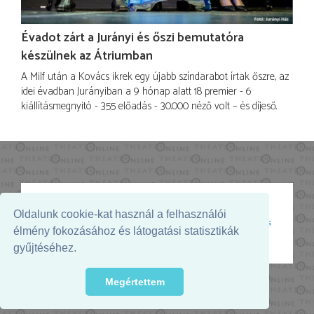
Évadot zárt a Jurányi és őszi bemutatóra
készülnek az Átriumban
A Milf után a Kovács ikrek egy újabb színdarabot írtak őszre, az
idei évadban Jurányiban a 9 hónap alatt 18 premier - 6
kiállításmegnyitó - 355 előadás - 30.000 néző volt – és díjeső.
Oldalunk cookie-kat használ a felhasználói
Az oldal megjelenését támogatja:
élmény fokozásához és látogatási statisztikák
gyűjtéséhez.
Megértettem
© 2026. - THEATER Online -
theater.hu