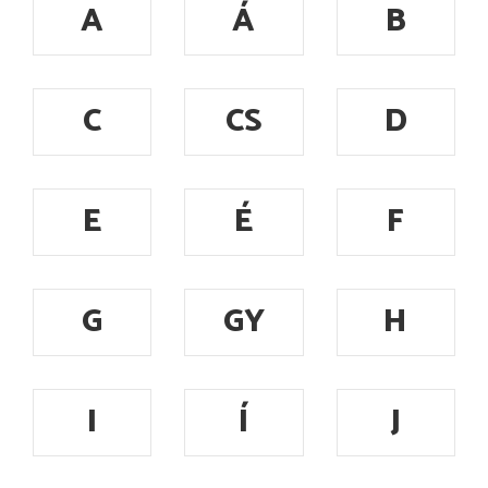
A
Á
B
C
CS
D
E
É
F
G
GY
H
I
Í
J