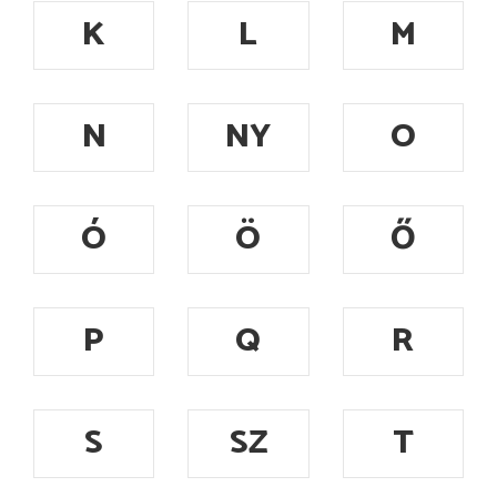
K
L
M
N
NY
O
Ó
Ö
Ő
P
Q
R
S
SZ
T