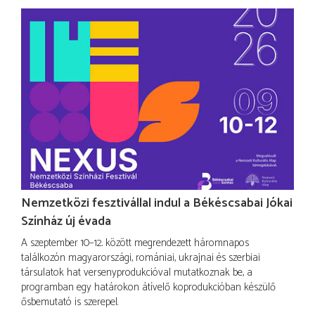
Nemzetközi fesztivállal indul a Békéscsabai Jókai
Színház új évada
A szeptember 10–12. között megrendezett háromnapos
találkozón magyarországi, romániai, ukrajnai és szerbiai
társulatok hat versenyprodukcióval mutatkoznak be, a
programban egy határokon átívelő koprodukcióban készülő
ősbemutató is szerepel.