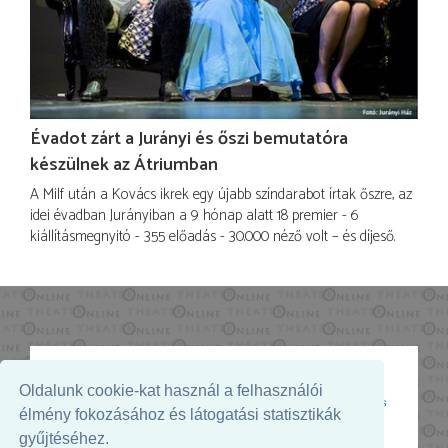
Évadot zárt a Jurányi és őszi bemutatóra
készülnek az Átriumban
A Milf után a Kovács ikrek egy újabb színdarabot írtak őszre, az
idei évadban Jurányiban a 9 hónap alatt 18 premier - 6
kiállításmegnyitó - 355 előadás - 30.000 néző volt – és díjeső.
Oldalunk cookie-kat használ a felhasználói
Az oldal megjelenését támogatja:
élmény fokozásához és látogatási statisztikák
gyűjtéséhez.