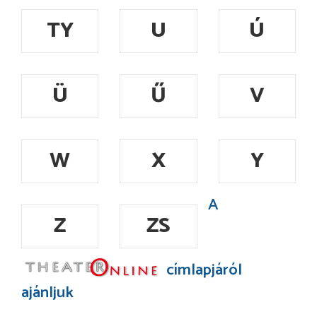
TY
U
Ú
Ü
Ű
V
W
X
Y
A
Z
ZS
címlapjáról
ajánljuk