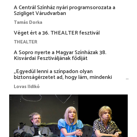
A Centrál Színház nyári programsorozata a
Szigliget Várudvarban
Tamás Dorka
Véget ért a 36. THEALTER fesztivál
THEALTER
A Sopro nyerte a Magyar Színházak 38.
Kisvárdai Fesztiváljának fődíját
„Egyedül lenni a színpadon olyan
biztonságérzetet ad, hogy lám, mindenki
más nélkül is megvagyok magammal…”
Lovas Ildikó