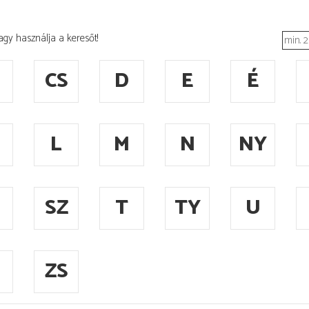
agy használja a keresőt!
CS
D
E
É
L
M
N
NY
SZ
T
TY
U
ZS