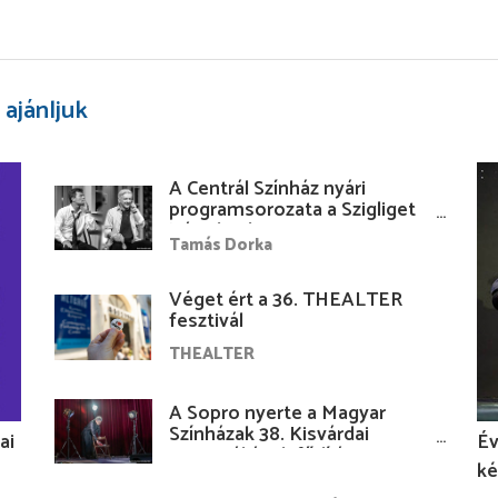
 ajánljuk
A Centrál Színház nyári
programsorozata a Szigliget
Várudvarban
Tamás Dorka
Véget ért a 36. THEALTER
fesztivál
THEALTER
A Sopro nyerte a Magyar
Színházak 38. Kisvárdai
ai
Év
Fesztiváljának fődíját
ké