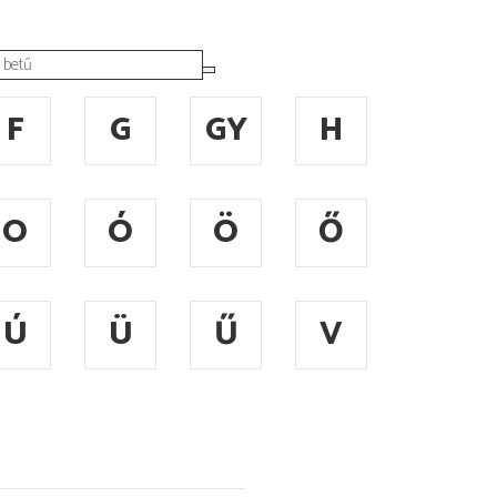
F
G
GY
H
O
Ó
Ö
Ő
Ú
Ü
Ű
V