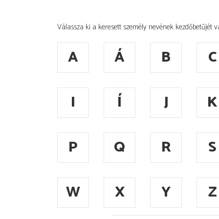
Válassza ki a keresett személy nevének kezdőbetűjét v
A
Á
B
C
I
Í
J
K
P
Q
R
S
W
X
Y
Z