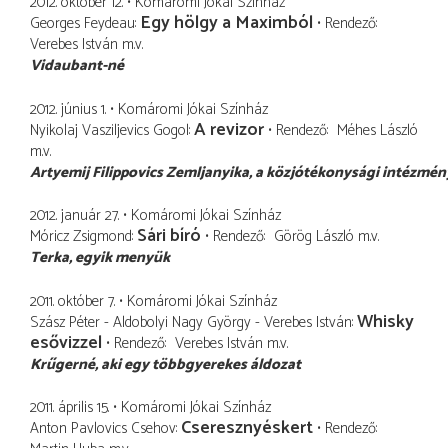
2012. október 12.
Komáromi Jókai Színház
Egy hölgy a Maximból
Georges Feydeau
Rendező
Verebes István
m.v.
Vidaubant-né
2012. június 1.
Komáromi Jókai Színház
A revizor
Nyikolaj Vasziljevics Gogol
Rendező
Méhes László
m.v.
Artyemij Filippovics Zemljanyika
a közjótékonysági intézmé
2012. január 27.
Komáromi Jókai Színház
Sári bíró
Móricz Zsigmond
Rendező
Görög László
m.v.
Terka
egyik menyük
2011. október 7.
Komáromi Jókai Színház
Whisky
Szász Péter - Aldobolyi Nagy György - Verebes István
esővizzel
Rendező
Verebes István
m.v.
Krűgerné
aki egy többgyerekes áldozat
2011. április 15.
Komáromi Jókai Színház
Cseresznyéskert
Anton Pavlovics Csehov
Rendező