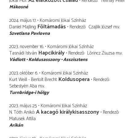
Az elátkozott család
Jókai Mór
Rendező
Telihay Péter
Mákosné
2024. május 17.
Komáromi Jókai Színház
Föltámadás
Daniel Majling
Rendező
Czajlik József
m.v.
Szvetlana Pavlovna
2023. november 16.
Komáromi Jókai Színház
Hapcikirály
Tasnádi István
Rendező
Lőrincz Zsuzsa
m.v.
Vádlott
Koldusasszony
Asszisztens
2023. október 6.
Komáromi Jókai Színház
Koldusopera
Kurt Weill - Bertolt Brecht
Rendező
Sebestyén Aba
m.v.
Turnbridge-i hölgy
2023. május 25.
Komáromi Jókai Színház
A kacagó királykisasszony
N. Tóth Anikó
Rendező
Matusek Attila
Arikán