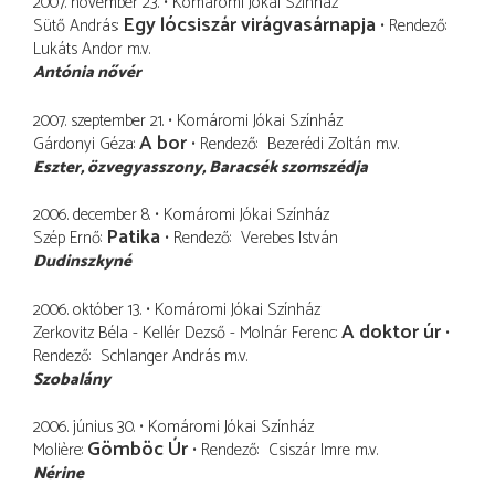
2007. november 23.
Komáromi Jókai Színház
Egy lócsiszár virágvasárnapja
Sütő András
Rendező
Lukáts Andor
m.v.
Antónia nővér
2007. szeptember 21.
Komáromi Jókai Színház
A bor
Gárdonyi Géza
Rendező
Bezerédi Zoltán
m.v.
Eszter
özvegyasszony, Baracsék szomszédja
2006. december 8.
Komáromi Jókai Színház
Patika
Szép Ernő
Rendező
Verebes István
Dudinszkyné
2006. október 13.
Komáromi Jókai Színház
A doktor úr
Zerkovitz Béla - Kellér Dezső - Molnár Ferenc
Rendező
Schlanger András
m.v.
Szobalány
2006. június 30.
Komáromi Jókai Színház
Gömböc Úr
Molière
Rendező
Csiszár Imre
m.v.
Nérine