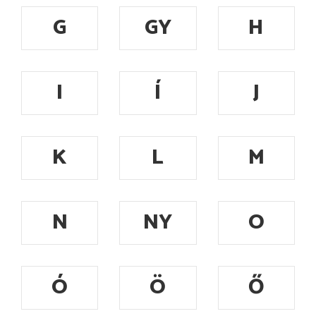
G
GY
H
I
Í
J
K
L
M
N
NY
O
Ó
Ö
Ő