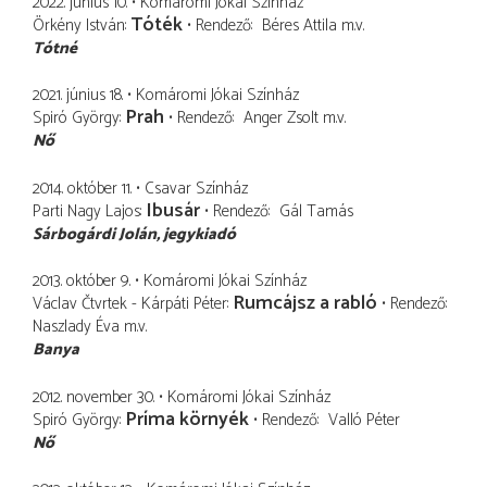
2022. június 10.
Komáromi Jókai Színház
Tóték
Örkény István
Rendező
Béres Attila
m.v.
Tótné
2021. június 18.
Komáromi Jókai Színház
Prah
Spiró György
Rendező
Anger Zsolt
m.v.
Nő
2014. október 11.
Csavar Színház
Ibusár
Parti Nagy Lajos
Rendező
Gál Tamás
Sárbogárdi Jolán
jegykiadó
2013. október 9.
Komáromi Jókai Színház
Rumcájsz a rabló
Václav Čtvrtek - Kárpáti Péter
Rendező
Naszlady Éva
m.v.
Banya
2012. november 30.
Komáromi Jókai Színház
Príma környék
Spiró György
Rendező
Valló Péter
Nő