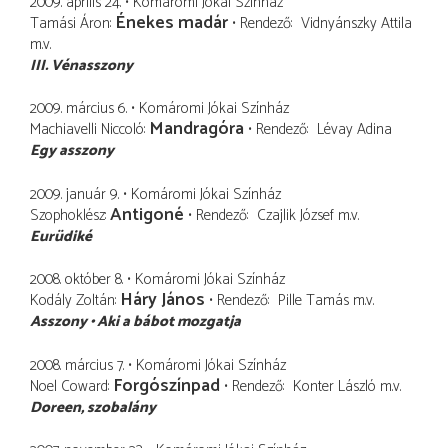
2009. április 24.
Komáromi Jókai Színház
Énekes madár
Tamási Áron
Rendező
Vidnyánszky Attila
m.v.
III. Vénasszony
2009. március 6.
Komáromi Jókai Színház
Mandragóra
Machiavelli Niccoló
Rendező
Lévay Adina
Egy asszony
2009. január 9.
Komáromi Jókai Színház
Antigoné
Szophoklész
Rendező
Czajlik József
m.v.
Eurüdiké
2008. október 8.
Komáromi Jókai Színház
Háry János
Kodály Zoltán
Rendező
Pille Tamás
m.v.
Asszony
Aki a bábot mozgatja
2008. március 7.
Komáromi Jókai Színház
Forgószínpad
Noel Coward
Rendező
Konter László
m.v.
Doreen
szobalány