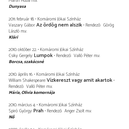
Martin Huba
m.v.
Dunyasa
2011. február 18.
Komáromi Jókai Színház
Az ördög nem alszik
Vaszary Gábor
Rendező
Görög
László
m.v.
Klári
2010. október 22.
Komáromi Jókai Színház
Lumpok
Csiky Gergely
Rendező
Valló Péter
m.v.
Borcsa
szakácsné
2010. április 16.
Komáromi Jókai Színház
Vízkereszt vagy amit akartok
William Shakespeare
Rendező
Valló Péter
m.v.
Mária
Olivia komornája
2010. március 4.
Komáromi Jókai Színház
Prah
Spiró György
Rendező
Anger Zsolt
m.v.
Nő