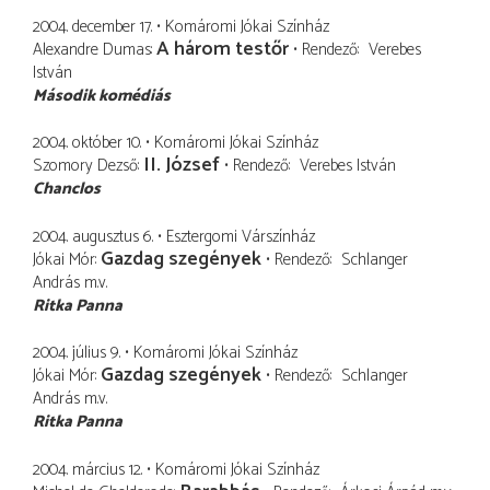
2004. december 17.
Komáromi Jókai Színház
A három testőr
Alexandre Dumas
Rendező
Verebes
István
Második komédiás
2004. október 10.
Komáromi Jókai Színház
II. József
Szomory Dezső
Rendező
Verebes István
Chanclos
2004. augusztus 6.
Esztergomi Várszínház
Gazdag szegények
Jókai Mór
Rendező
Schlanger
András
m.v.
Ritka Panna
2004. július 9.
Komáromi Jókai Színház
Gazdag szegények
Jókai Mór
Rendező
Schlanger
András
m.v.
Ritka Panna
2004. március 12.
Komáromi Jókai Színház