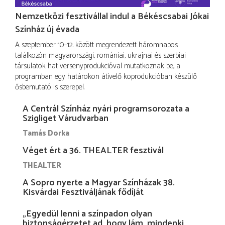
Nemzetközi fesztivállal indul a Békéscsabai Jókai
Színház új évada
A szeptember 10–12. között megrendezett háromnapos
találkozón magyarországi, romániai, ukrajnai és szerbiai
társulatok hat versenyprodukcióval mutatkoznak be, a
programban egy határokon átívelő koprodukcióban készülő
ősbemutató is szerepel.
A Centrál Színház nyári programsorozata a
Szigliget Várudvarban
Tamás Dorka
Véget ért a 36. THEALTER fesztivál
THEALTER
A Sopro nyerte a Magyar Színházak 38.
Kisvárdai Fesztiváljának fődíját
„Egyedül lenni a színpadon olyan
biztonságérzetet ad, hogy lám, mindenki