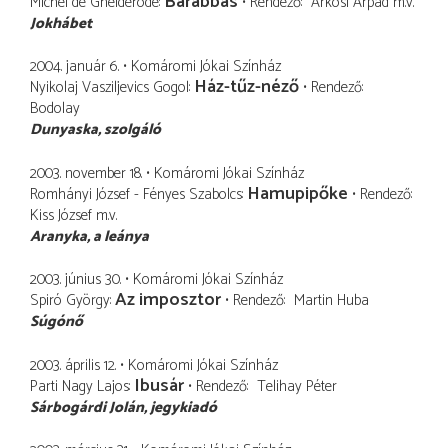
Barabbás
Michel de Ghelderode
Rendező
Árkosi Árpád
m.v.
Jokhábet
2004. január 6.
Komáromi Jókai Színház
Ház-tűz-néző
Nyikolaj Vasziljevics Gogol
Rendező
Bodolay
Dunyaska
szolgáló
2003. november 18.
Komáromi Jókai Színház
Hamupipőke
Romhányi József - Fényes Szabolcs
Rendező
Kiss József
m.v.
Aranyka
a leánya
2003. június 30.
Komáromi Jókai Színház
Az imposztor
Spiró György
Rendező
Martin Huba
Súgónő
2003. április 12.
Komáromi Jókai Színház
Ibusár
Parti Nagy Lajos
Rendező
Telihay Péter
Sárbogárdi Jolán
jegykiadó