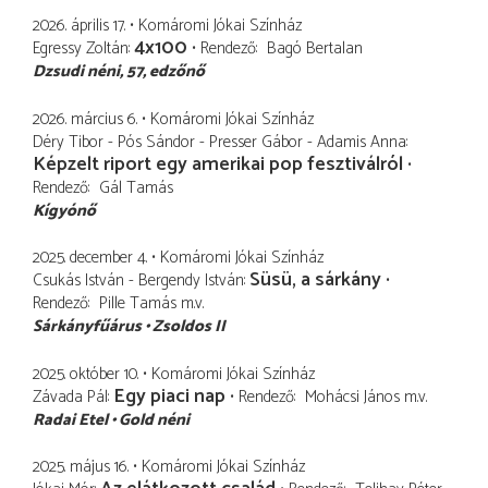
2026. április 17.
Komáromi Jókai Színház
4x100
Egressy Zoltán
Rendező
Bagó Bertalan
Dzsudi néni
57, edzőnő
2026. március 6.
Komáromi Jókai Színház
Déry Tibor - Pós Sándor - Presser Gábor - Adamis Anna
Képzelt riport egy amerikai pop fesztiválról
Rendező
Gál Tamás
Kígyónő
2025. december 4.
Komáromi Jókai Színház
Süsü, a sárkány
Csukás István - Bergendy István
Rendező
Pille Tamás
m.v.
Sárkányfűárus
Zsoldos II
2025. október 10.
Komáromi Jókai Színház
Egy piaci nap
Závada Pál
Rendező
Mohácsi János
m.v.
Radai Etel
Gold néni
2025. május 16.
Komáromi Jókai Színház