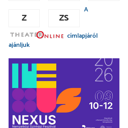
A
Z
ZS
címlapjáról
ajánljuk