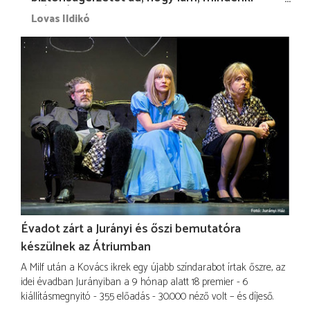
más nélkül is megvagyok magammal…”
Lovas Ildikó
Évadot zárt a Jurányi és őszi bemutatóra
készülnek az Átriumban
A Milf után a Kovács ikrek egy újabb színdarabot írtak őszre, az
idei évadban Jurányiban a 9 hónap alatt 18 premier - 6
kiállításmegnyitó - 355 előadás - 30.000 néző volt – és díjeső.