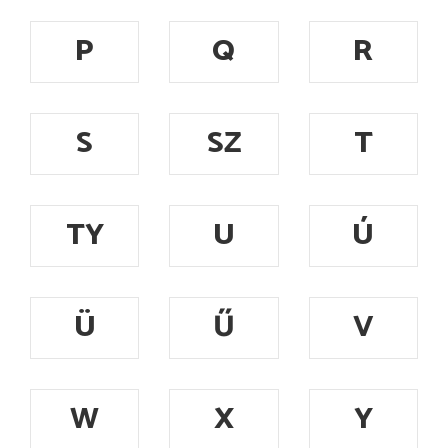
P
Q
R
S
SZ
T
TY
U
Ú
Ü
Ű
V
W
X
Y