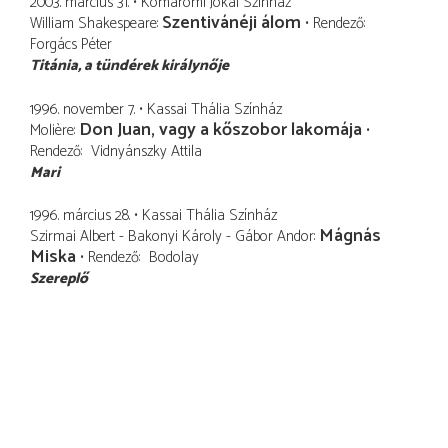
2003. március 31.
Komáromi Jókai Színház
Szentivánéji álom
William Shakespeare
Rendező
Forgács Péter
Titánia
a tündérek királynője
1996. november 7.
Kassai Thália Színház
Don Juan, vagy a kőszobor lakomája
Molière
Rendező
Vidnyánszky Attila
Mari
1996. március 28.
Kassai Thália Színház
Mágnás
Szirmai Albert - Bakonyi Károly - Gábor Andor
Miska
Rendező
Bodolay
Szereplő