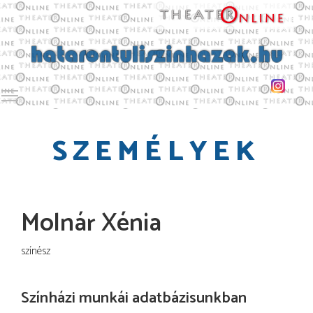
Toggle main menu visibility
SZEMÉLYEK
Molnár Xénia
színész
Színházi munkái adatbázisunkban