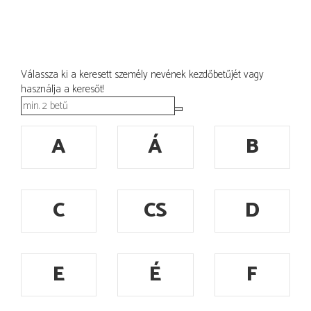
Válassza ki a keresett személy nevének kezdőbetűjét vagy
használja a keresőt!
A
Á
B
C
CS
D
E
É
F