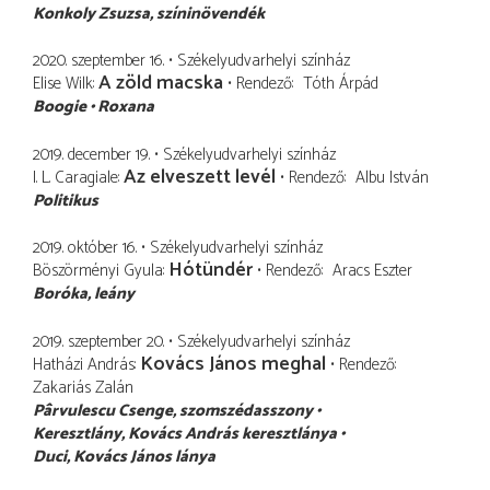
Konkoly Zsuzsa
színinövendék
2020. szeptember 16.
Székelyudvarhelyi színház
A zöld macska
Elise Wilk
Rendező
Tóth Árpád
Boogie
Roxana
2019. december 19.
Székelyudvarhelyi színház
Az elveszett levél
I. L. Caragiale
Rendező
Albu István
Politikus
2019. október 16.
Székelyudvarhelyi színház
Hótündér
Böszörményi Gyula
Rendező
Aracs Eszter
Boróka
leány
2019. szeptember 20.
Székelyudvarhelyi színház
Kovács János meghal
Hatházi András
Rendező
Zakariás Zalán
Pârvulescu Csenge
szomszédasszony
Keresztlány
Kovács András keresztlánya
Duci
Kovács János lánya