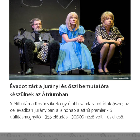
Évadot zárt a Jurányi és őszi bemutatóra
készülnek az Átriumban
A Milf után a Kovács ikrek egy újabb színdarabot írtak őszre, az
idei évadban Jurányiban a 9 hónap alatt 18 premier - 6
kiállításmegnyitó - 355 előadás - 30.000 néző volt – és díjeső.