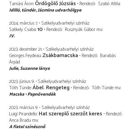
Ördögölő Józsiás
Tamási Áron
Rendező
Szabó Attila
Idilló
tündér, Jázmina udvarhölgye
2024. március 7.
Székelyudvarhelyi színház
10
Székely Csaba
Rendező
Rusznyák Gábor
m.v.
IV.
2023. december 21.
Székelyudvarhelyi színház
Zsákbamacska
Georges Feydeau
Rendező
Barabás
Árpád
Julie
Suzanne lánya
2023. június 9.
Székelyudvarhelyi színház
Ábel. Rengeteg
Tóth Tünde
Rendező
Tóth Tünde
m.v.
Macska
Papnövendék
2023. március 9.
Székelyudvarhelyi színház
Hat szereplő szerzőt keres
Luigi Pirandello
Rendező
Anca Bradu
m.v.
A fiatal színésznő