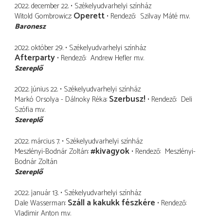
2022. december 22.
Székelyudvarhelyi színház
Operett
Witold Gombrowicz
Rendező
Szilvay Máté
m.v.
Baronesz
2022. október 29.
Székelyudvarhelyi színház
Afterparty
Rendező
Andrew Hefler
m.v.
Szereplő
2022. június 22.
Székelyudvarhelyi színház
Szerbusz!
Markó Orsolya - Dálnoky Réka
Rendező
Deli
Szófia
m.v.
Szereplő
2022. március 7.
Székelyudvarhelyi színház
#kivagyok
Meszlényi-Bodnár Zoltán
Rendező
Meszlényi-
Bodnár Zoltán
Szereplő
2022. január 13.
Székelyudvarhelyi színház
Száll a kakukk fészkére
Dale Wasserman
Rendező
Vladimir Anton
m.v.