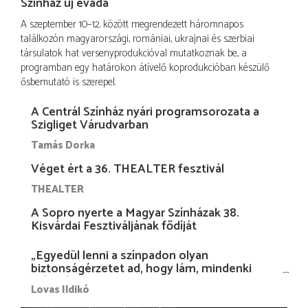
Színház új évada
A szeptember 10–12. között megrendezett háromnapos
találkozón magyarországi, romániai, ukrajnai és szerbiai
társulatok hat versenyprodukcióval mutatkoznak be, a
programban egy határokon átívelő koprodukcióban készülő
ősbemutató is szerepel.
A Centrál Színház nyári programsorozata a
Szigliget Várudvarban
Tamás Dorka
Véget ért a 36. THEALTER fesztivál
THEALTER
A Sopro nyerte a Magyar Színházak 38.
Kisvárdai Fesztiváljának fődíját
„Egyedül lenni a színpadon olyan
biztonságérzetet ad, hogy lám, mindenki
más nélkül is megvagyok magammal…”
Lovas Ildikó