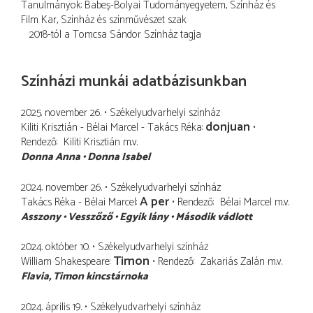
Tanulmányok: Babeș-Bolyai Tudományegyetem, Színház és
Film Kar, Színház és színművészet szak
2018-tól a Tomcsa Sándor Színház tagja
Színházi munkái adatbázisunkban
2025. november 26.
Székelyudvarhelyi színház
donjuan
Kiliti Krisztián - Bélai Marcel - Takács Réka
Rendező
Kiliti Krisztián
m.v.
Donna Anna
Donna Isabel
2024. november 26.
Székelyudvarhelyi színház
A per
Takács Réka - Bélai Marcel
Rendező
Bélai Marcel
m.v.
Asszony
Vesszőző
Egyik lány
Második vádlott
2024. október 10.
Székelyudvarhelyi színház
Timon
William Shakespeare
Rendező
Zakariás Zalán
m.v.
Flavia
Timon kincstárnoka
2024. április 19.
Székelyudvarhelyi színház