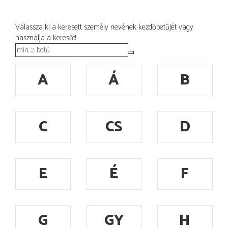
Válassza ki a keresett személy nevének kezdőbetűjét vagy
használja a keresőt!
A
Á
B
C
CS
D
E
É
F
G
GY
H