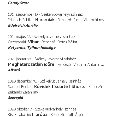
Candy Starr
2021. szeptember 19.
Székelyudvarhelyi színház
Haramiák
Friedrich Schiller
Rendező
Florin Vidamski
m.v.
Edelreich Amália
2021. május 22.
Székelyudvarhelyi színház
Vihar
Osztrovszkij
Rendező
Botos Bálint
Katyerina
Tyihon felesége
2021. január 22.
Székelyudvarhelyi színház
Meghatározatlan időre
Rendező
Vladimir Anton
m.v.
Alkotó
2020. december 10.
Székelyudvarhelyi színház
Rövidek | Scurte | Shorts
Samuel Beckett
Rendező
Zakariás Zalán
m.v.
Szereplő
2020. október 7.
Székelyudvarhelyi színház
Esti próba
Kiss Csaba
Rendező
Tóth Árpád