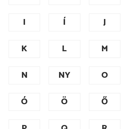
I
Í
J
K
L
M
N
NY
O
Ó
Ö
Ő
P
Q
R