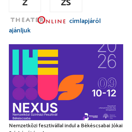
Z
ZS
címlapjáról
ajánljuk
Nemzetközi fesztivállal indul a Békéscsabai Jókai