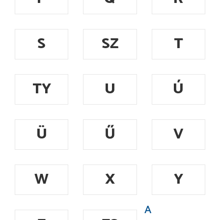
S
SZ
T
TY
U
Ú
Ü
Ű
V
W
X
Y
A