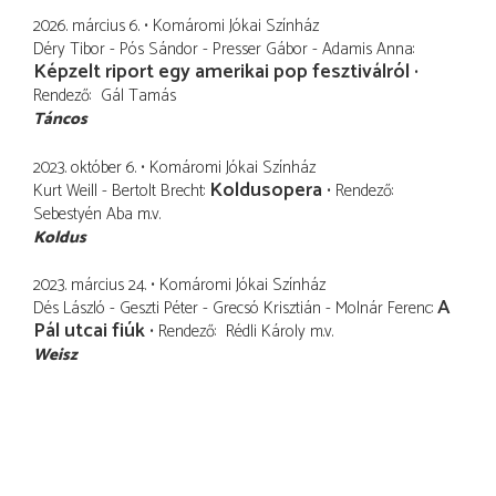
2026. március 6.
Komáromi Jókai Színház
Déry Tibor - Pós Sándor - Presser Gábor - Adamis Anna
Képzelt riport egy amerikai pop fesztiválról
Rendező
Gál Tamás
Táncos
2023. október 6.
Komáromi Jókai Színház
Koldusopera
Kurt Weill - Bertolt Brecht
Rendező
Sebestyén Aba
m.v.
Koldus
2023. március 24.
Komáromi Jókai Színház
A
Dés László - Geszti Péter - Grecsó Krisztián - Molnár Ferenc
Pál utcai fiúk
Rendező
Rédli Károly
m.v.
Weisz