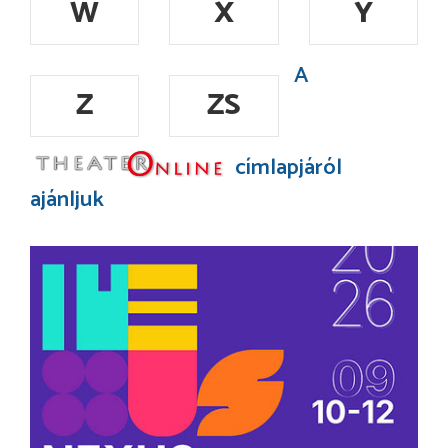
W
X
Y
A
Z
ZS
címlapjáról
ajánljuk