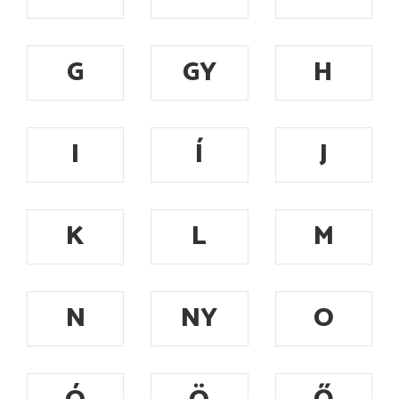
G
GY
H
I
Í
J
K
L
M
N
NY
O