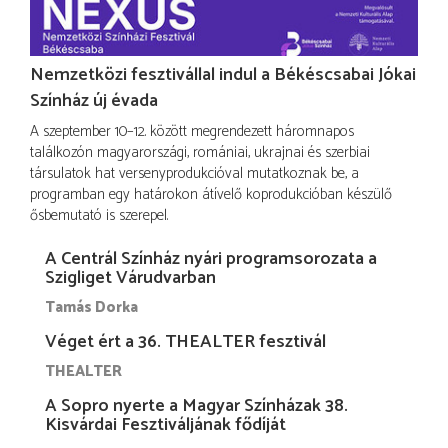
Nemzetközi fesztivállal indul a Békéscsabai Jókai
Színház új évada
A szeptember 10–12. között megrendezett háromnapos
találkozón magyarországi, romániai, ukrajnai és szerbiai
társulatok hat versenyprodukcióval mutatkoznak be, a
programban egy határokon átívelő koprodukcióban készülő
ősbemutató is szerepel.
A Centrál Színház nyári programsorozata a
Szigliget Várudvarban
Tamás Dorka
Véget ért a 36. THEALTER fesztivál
THEALTER
A Sopro nyerte a Magyar Színházak 38.
Kisvárdai Fesztiváljának fődíját