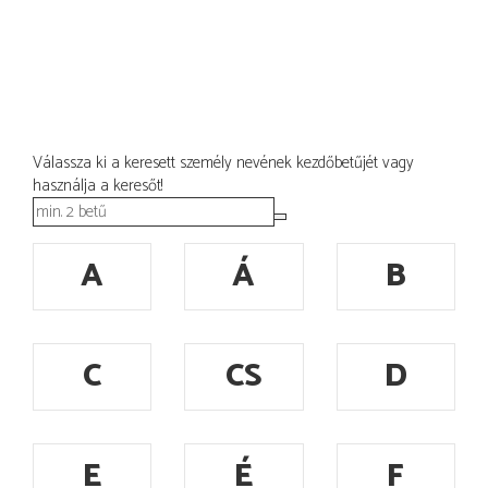
Válassza ki a keresett személy nevének kezdőbetűjét vagy
használja a keresőt!
A
Á
B
C
CS
D
E
É
F