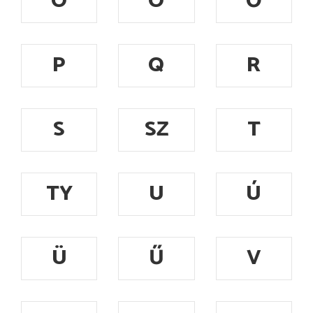
Ó
Ö
Ő
P
Q
R
S
SZ
T
TY
U
Ú
Ü
Ű
V