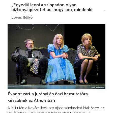
„Egyedül lenni a színpadon olyan
biztonságérzetet ad, hogy lám, mindenki
más nélkül is megvagyok magammal…”
Lovas Ildikó
Évadot zárt a Jurányi és őszi bemutatóra
készülnek az Átriumban
A Milf után a Kovács ikrek egy újabb színdarabot írtak őszre, az