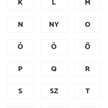
K
L
M
N
NY
O
Ó
Ö
Ő
P
Q
R
S
SZ
T