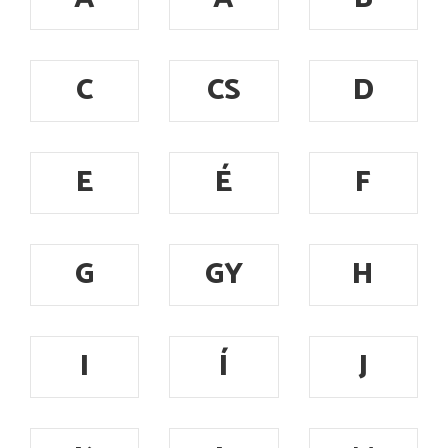
C
CS
D
E
É
F
G
GY
H
I
Í
J