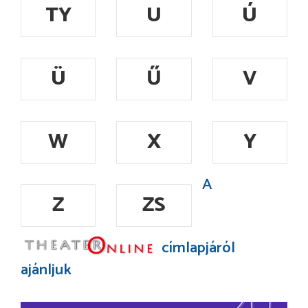
TY
U
Ú
Ü
Ű
V
W
X
Y
A
Z
ZS
címlapjáról
ajánljuk