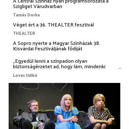
A Centrál Színház nyári programsorozata a
Szigliget Várudvarban
Tamás Dorka
Véget ért a 36. THEALTER fesztivál
THEALTER
A Sopro nyerte a Magyar Színházak 38.
Kisvárdai Fesztiváljának fődíját
„Egyedül lenni a színpadon olyan
biztonságérzetet ad, hogy lám, mindenki
más nélkül is megvagyok magammal…”
Lovas Ildikó