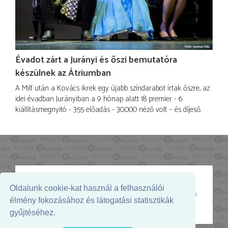
Évadot zárt a Jurányi és őszi bemutatóra
készülnek az Átriumban
A Milf után a Kovács ikrek egy újabb színdarabot írtak őszre, az
idei évadban Jurányiban a 9 hónap alatt 18 premier - 6
kiállításmegnyitó - 355 előadás - 30.000 néző volt – és díjeső.
Oldalunk cookie-kat használ a felhasználói
Az oldal megjelenését támogatja:
élmény fokozásához és látogatási statisztikák
gyűjtéséhez.