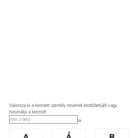
Válassza ki a keresett személy nevének kezdőbetűjét vagy
használja a keresőt!
A
Á
B